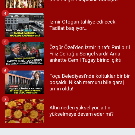
4
İzmir Otogarı tahliye edilecek!
Tadilat başlıyor...
5
Özgür Özel'den İzmir itirafı: Pırıl pırıl
Filiz Cerioğlu Sengel vardı! Ama
ankette Cemil Tugay birinci çıktı
6
Foça Belediyesi’nde koltuklar bir bir
boşaldı: Nikah memuru bile garaj
amiri oldu!
7
Altın neden yükseliyor, altın
yükselmeye devam eder mi?