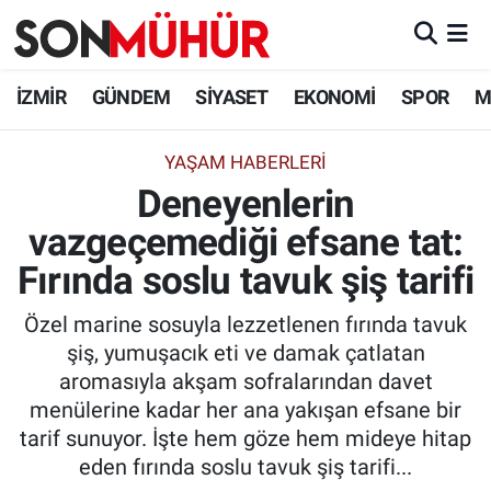
İzmir Nöbetçi Eczaneler
İZMİR
GÜNDEM
SİYASET
EKONOMİ
SPOR
M
İzmir Hava Durumu
YAŞAM HABERLERI
Deneyenlerin
İzmir Namaz Vakitleri
vazgeçemediği efsane tat:
İzmir Trafik Yoğunluk Haritası
Fırında soslu tavuk şiş tarifi
Süper Lig Puan Durumu ve Fikstür
Özel marine sosuyla lezzetlenen fırında tavuk
şiş, yumuşacık eti ve damak çatlatan
Tüm Manşetler
aromasıyla akşam sofralarından davet
menülerine kadar her ana yakışan efsane bir
Son Dakika Haberleri
tarif sunuyor. İşte hem göze hem mideye hitap
eden fırında soslu tavuk şiş tarifi...
Haber Arşivi