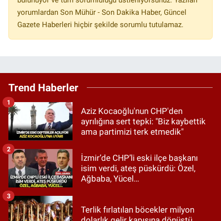
bulunuyor ve tüm sorumluluğu üstleniyorsunuz. Yazılan
yorumlardan Son Mühür - Son Dakika Haber, Güncel
Gazete Haberleri hiçbir şekilde sorumlu tutulamaz.
Trend Haberler
1
Aziz Kocaoğlu'nun CHP'den
ayrılığına sert tepki: "Biz kaybettik
ama partimizi terk etmedik"
2
İzmir’de CHP’li eski ilçe başkanı
isim verdi, ateş püskürdü: Özel,
Ağbaba, Yücel…
3
Terlik fırlatılan böcekler milyon
dolarlık gelir kapısına dönüştü