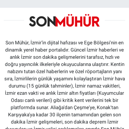
Son Mühür, İzmir’in dijital hafızası ve Ege Bölgesi'nin en
dinamik yerel haber portalıdır. Güncel İzmir haberleri ve
anlık İzmir son dakika gelişmelerini tarafsız, hızlı ve
doğru yayıncılık ilkeleriyle okuyucularına ulaştırır. Kentin
nabzını tutan özel haberlerin ve özel röportajların yanı
sıra, İzmirlilerin günlük yaşamını kolaylaştıran İzmir hava
durumu (15 günlük tahminler), İzmir namaz vakitleri,
İzmir ezan vakti ve anlık İzmir altın fiyatları (Kuyumcular
Odası canlı verileri) gibi kritik kent verilerini tek bir
platformda sunar. Aliağa'dan Çeşme'ye, Konak'tan
Karşıyaka'ya kadar 30 ilçenin tamamından gelen son
dakika İzmir gelişmeleri, son dakika deprem İzmir
duyuruları ve İzmir valisi açıklamaları anında Son Mühür