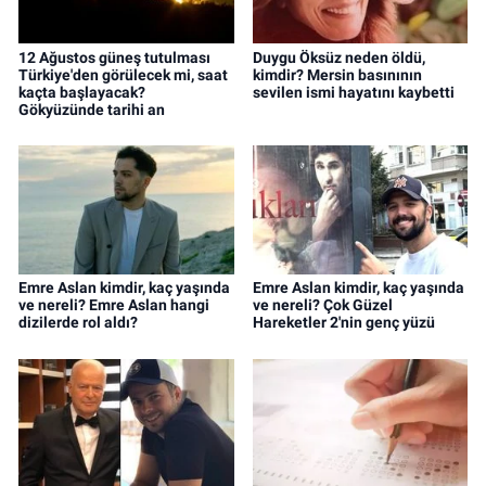
12 Ağustos güneş tutulması
Duygu Öksüz neden öldü,
Türkiye'den görülecek mi, saat
kimdir? Mersin basınının
kaçta başlayacak?
sevilen ismi hayatını kaybetti
Gökyüzünde tarihi an
Emre Aslan kimdir, kaç yaşında
Emre Aslan kimdir, kaç yaşında
ve nereli? Emre Aslan hangi
ve nereli? Çok Güzel
dizilerde rol aldı?
Hareketler 2'nin genç yüzü