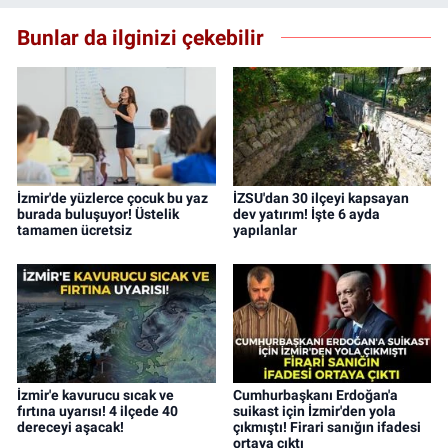
Bunlar da ilginizi çekebilir
İzmir'de yüzlerce çocuk bu yaz
İZSU'dan 30 ilçeyi kapsayan
burada buluşuyor! Üstelik
dev yatırım! İşte 6 ayda
tamamen ücretsiz
yapılanlar
İzmir'e kavurucu sıcak ve
Cumhurbaşkanı Erdoğan'a
fırtına uyarısı! 4 ilçede 40
suikast için İzmir'den yola
dereceyi aşacak!
çıkmıştı! Firari sanığın ifadesi
ortaya çıktı