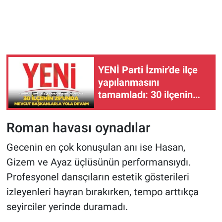
YENİ Parti İzmir'de ilçe
yapılanmasını
tamamladı: 30 ilçenin
29'unda mevcut
başkanlarla yola devam
Roman havası oynadılar
Gecenin en çok konuşulan anı ise Hasan,
Gizem ve Ayaz üçlüsünün performansıydı.
Profesyonel dansçıların estetik gösterileri
izleyenleri hayran bırakırken, tempo arttıkça
seyirciler yerinde duramadı.