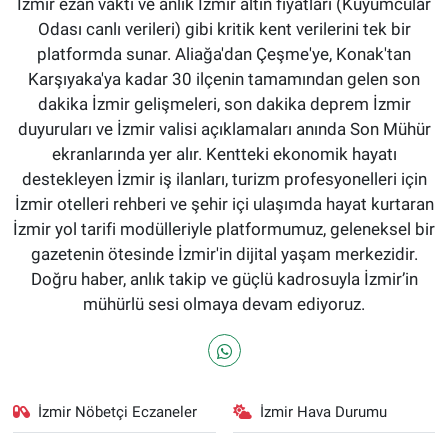
İzmir ezan vakti ve anlık İzmir altın fiyatları (Kuyumcular
Odası canlı verileri) gibi kritik kent verilerini tek bir
platformda sunar. Aliağa'dan Çeşme'ye, Konak'tan
Karşıyaka'ya kadar 30 ilçenin tamamından gelen son
dakika İzmir gelişmeleri, son dakika deprem İzmir
duyuruları ve İzmir valisi açıklamaları anında Son Mühür
ekranlarında yer alır. Kentteki ekonomik hayatı
destekleyen İzmir iş ilanları, turizm profesyonelleri için
İzmir otelleri rehberi ve şehir içi ulaşımda hayat kurtaran
İzmir yol tarifi modülleriyle platformumuz, geleneksel bir
gazetenin ötesinde İzmir'in dijital yaşam merkezidir.
Doğru haber, anlık takip ve güçlü kadrosuyla İzmir’in
mühürlü sesi olmaya devam ediyoruz.
İzmir Nöbetçi Eczaneler
İzmir Hava Durumu