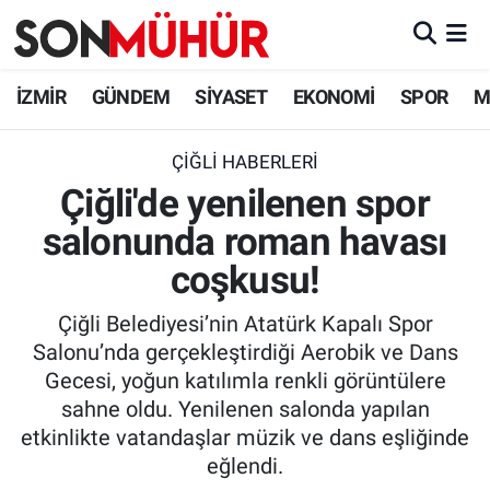
İzmir Nöbetçi Eczaneler
İZMİR
GÜNDEM
SİYASET
EKONOMİ
SPOR
M
İzmir Hava Durumu
ÇIĞLI HABERLERI
Çiğli'de yenilenen spor
İzmir Namaz Vakitleri
salonunda roman havası
İzmir Trafik Yoğunluk Haritası
coşkusu!
Süper Lig Puan Durumu ve Fikstür
Çiğli Belediyesi’nin Atatürk Kapalı Spor
Salonu’nda gerçekleştirdiği Aerobik ve Dans
Tüm Manşetler
Gecesi, yoğun katılımla renkli görüntülere
sahne oldu. Yenilenen salonda yapılan
Son Dakika Haberleri
etkinlikte vatandaşlar müzik ve dans eşliğinde
eğlendi.
Haber Arşivi