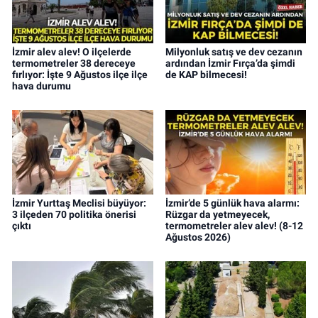
İzmir alev alev! O ilçelerde
Milyonluk satış ve dev cezanın
termometreler 38 dereceye
ardından İzmir Fırça’da şimdi
fırlıyor: İşte 9 Ağustos ilçe ilçe
de KAP bilmecesi!
hava durumu
İzmir Yurttaş Meclisi büyüyor:
İzmir’de 5 günlük hava alarmı:
3 ilçeden 70 politika önerisi
Rüzgar da yetmeyecek,
çıktı
termometreler alev alev! (8-12
Ağustos 2026)