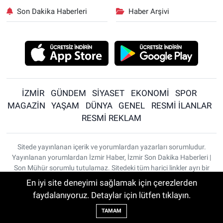
Son Dakika Haberleri
Haber Arşivi
İZMİR
GÜNDEM
SİYASET
EKONOMİ
SPOR
MAGAZİN
YAŞAM
DÜNYA
GENEL
RESMİ İLANLAR
RESMİ REKLAM
Sitede yayınlanan içerik ve yorumlardan yazarları sorumludur.
Yayınlanan yorumlardan İzmir Haber, İzmir Son Dakika Haberleri |
Son Mühür sorumlu tutulamaz. Sitedeki tüm harici linkler ayrı bir
sayfada açılır. Sitemizde yayınlanan haber, köşe yazıları ve
En iyi site deneyimi sağlamak için çerezlerden
fotoğraflar izin alınmaksızın kaynak gösterilse dahi, herhangi bir
faydalanıyoruz. Detaylar için lütfen tıklayın.
ortamda kullanılamaz ve yayınlanamaz
TAMAM