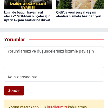
İzmir'de bugün hava nasıl
Çiğli'de yeni sosyal yaşam
olacak? MGM'den o ilçeler için
alanları hizmete hazırlanıyor!
uyarı! Akşam saatlerine dikkat!
Yorumlar
Gönder
Yorum yazarak
topluluk kurallarımızı
kabul etmiş