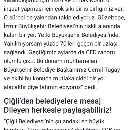
vatandaşımız için TOKİ ve Emlak Konut’un
inşaat yapması için çok sıkı bir iş birliğimiz var.
O süreci de yakından takip ediyoruz. Güzeltepe,
İzmir Büyükşehir Belediyesi’nin riskli alanında
kalan bir yer. Yetki Büyükşehir Belediyesi’nde.
Yanılmıyorsam yüzde 70’leri geçen bir uzlaşı
sağlandı. Geçtiğimiz aylarda da ÇED raporu
olumlu çıktı. Bu dönem muhtemelen
Büyükşehir Belediye Başkanımız Cemil Tugay
ve ekibi bu konuda mutlaka ciddi bir yol
alacaktır diye tahmin ediyoruz” dedi.
Çiğli’den belediyelere mesaj:
Dileyen herkesle paylaşabiliriz!
“Çiğli Belediyesi’nin şu andaki en büyük
kamburu ‘Kurumlar vergisi’ dediğimiz SGK ve