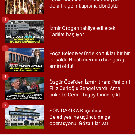
dolarlık gelir kapısına dönüştü
4
İzmir Otogarı tahliye edilecek!
Tadilat başlıyor...
5
Foça Belediyesi’nde koltuklar bir bir
boşaldı: Nikah memuru bile garaj
amiri oldu!
6
Özgür Özel'den İzmir itirafı: Pırıl pırıl
Filiz Cerioğlu Sengel vardı! Ama
ankette Cemil Tugay birinci çıktı
7
SON DAKİKA Kuşadası
Belediyesi'ne üçüncü dalga
operasyonu! Gözaltılar var