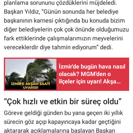
planlama sorununu çözdüklerini müjdeledi.
Başkan Yıldız, “Günün sonunda her belediye
başkanının karnesi çıktığında bu konuda bizim
diğer belediyelerin çok çok önünde olduğumuzu
fark ettiklerinde çalışmalarımızın meyvelerini
vereceklerdir diye tahmin ediyorum” dedi.
İzmir'de bugün hava nasıl
olacak? MGM'den o
ilçeler için uyarı! Akşam
saatlerine dikkat!
“Çok hızlı ve etkin bir süreç oldu”
Göreve geldiği günden bu yana geçen iki yıllık
sürecin göz açıp kapayıncaya kadar geçtiğini
aktararak açıklamalarına başlayan Başkan