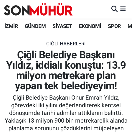
İzmir Nöbetçi Eczaneler
İZMİR
GÜNDEM
SİYASET
EKONOMİ
SPOR
M
İzmir Hava Durumu
ÇIĞLI HABERLERI
Çiğli Belediye Başkanı
İzmir Namaz Vakitleri
Yıldız, iddialı konuştu: 13.9
İzmir Trafik Yoğunluk Haritası
milyon metrekare plan
Süper Lig Puan Durumu ve Fikstür
yapan tek belediyeyim!
Çiğli Belediye Başkanı Onur Emrah Yıldız,
Tüm Manşetler
görevdeki iki yılını değerlendirerek kentsel
dönüşümde tarihi adımlar attıklarını belirtti.
Son Dakika Haberleri
Yaklaşık 13 milyon 900 bin metrekarelik alanda
planlama sorununu çözdüklerini müjdeleyen
Haber Arşivi