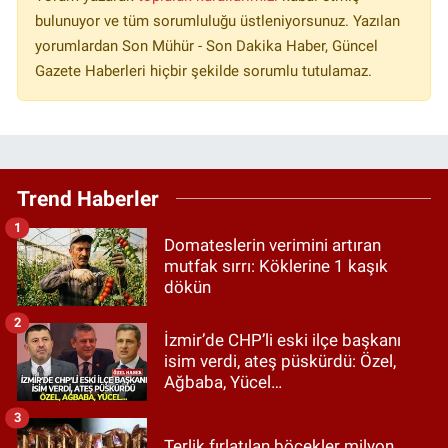
bulunuyor ve tüm sorumluluğu üstleniyorsunuz. Yazılan
yorumlardan Son Mühür - Son Dakika Haber, Güncel
Gazete Haberleri hiçbir şekilde sorumlu tutulamaz.
Trend Haberler
1
Domateslerin verimini artıran
mutfak sırrı: Köklerine 1 kaşık
dökün
2
İzmir’de CHP’li eski ilçe başkanı
isim verdi, ateş püskürdü: Özel,
Ağbaba, Yücel…
3
Terlik fırlatılan böcekler milyon