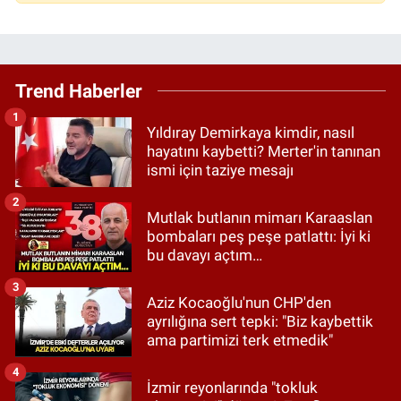
Trend Haberler
1
Yıldıray Demirkaya kimdir, nasıl
hayatını kaybetti? Merter'in tanınan
ismi için taziye mesajı
2
Mutlak butlanın mimarı Karaaslan
bombaları peş peşe patlattı: İyi ki
bu davayı açtım…
3
Aziz Kocaoğlu'nun CHP'den
ayrılığına sert tepki: "Biz kaybettik
ama partimizi terk etmedik"
4
İzmir reyonlarında "tokluk