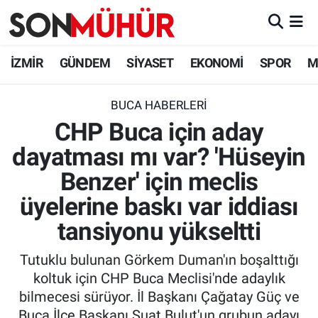
İzmir Nöbetçi Eczaneler
İZMİR
GÜNDEM
SİYASET
EKONOMİ
SPOR
M
İzmir Hava Durumu
BUCA HABERLERI
CHP Buca için aday
İzmir Namaz Vakitleri
dayatması mı var? 'Hüseyin
İzmir Trafik Yoğunluk Haritası
Benzer' için meclis
Süper Lig Puan Durumu ve Fikstür
üyelerine baskı var iddiası
tansiyonu yükseltti
Tüm Manşetler
Tutuklu bulunan Görkem Duman'ın boşalttığı
Son Dakika Haberleri
koltuk için CHP Buca Meclisi'nde adaylık
bilmecesi sürüyor. İl Başkanı Çağatay Güç ve
Haber Arşivi
Buca İlçe Başkanı Suat Bulut'un grubun adayı