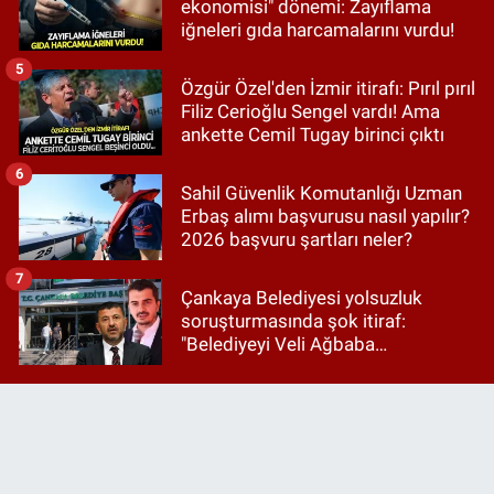
ekonomisi" dönemi: Zayıflama
iğneleri gıda harcamalarını vurdu!
5
Özgür Özel'den İzmir itirafı: Pırıl pırıl
Filiz Cerioğlu Sengel vardı! Ama
ankette Cemil Tugay birinci çıktı
6
Sahil Güvenlik Komutanlığı Uzman
Erbaş alımı başvurusu nasıl yapılır?
2026 başvuru şartları neler?
7
Çankaya Belediyesi yolsuzluk
soruşturmasında şok itiraf:
"Belediyeyi Veli Ağbaba
yönetiyordu..."