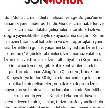
Son Mühür, İzmir’in dijital hafızası ve Ege Bölgesi'nin en
dinamik yerel haber portalıdır. Güncel İzmir haberleri ve
anlık İzmir son dakika gelişmelerini tarafsız, hızlı ve
doğru yayıncılık ilkeleriyle okuyucularına ulaştırır. Kentin
nabzını tutan özel haberlerin ve özel röportajların yanı
sıra, İzmirlilerin günlük yaşamını kolaylaştıran İzmir hava
durumu (15 günlük tahminler), İzmir namaz vakitleri,
İzmir ezan vakti ve anlık İzmir altın fiyatları (Kuyumcular
Odası canlı verileri) gibi kritik kent verilerini tek bir
platformda sunar. Aliağa'dan Çeşme'ye, Konak'tan
Karşıyaka'ya kadar 30 ilçenin tamamından gelen son
dakika İzmir gelişmeleri, son dakika deprem İzmir
duyuruları ve İzmir valisi açıklamaları anında Son Mühür
ekranlarında yer alır. Kentteki ekonomik hayatı
destekleyen İzmir iş ilanları, turizm profesyonelleri için
İzmir otelleri rehberi ve şehir içi ulaşımda hayat kurtaran