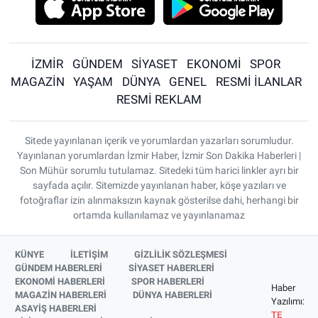
İZMİR
GÜNDEM
SİYASET
EKONOMİ
SPOR
MAGAZİN
YAŞAM
DÜNYA
GENEL
RESMİ İLANLAR
RESMİ REKLAM
Sitede yayınlanan içerik ve yorumlardan yazarları sorumludur.
Yayınlanan yorumlardan İzmir Haber, İzmir Son Dakika Haberleri |
Son Mühür sorumlu tutulamaz. Sitedeki tüm harici linkler ayrı bir
sayfada açılır. Sitemizde yayınlanan haber, köşe yazıları ve
fotoğraflar izin alınmaksızın kaynak gösterilse dahi, herhangi bir
ortamda kullanılamaz ve yayınlanamaz
KÜNYE
İLETİŞİM
GİZLİLİK SÖZLEŞMESİ
GÜNDEM HABERLERİ
SİYASET HABERLERİ
EKONOMİ HABERLERİ
SPOR HABERLERİ
Haber
MAGAZİN HABERLERİ
DÜNYA HABERLERİ
Yazılımı:
ASAYİŞ HABERLERİ
TE