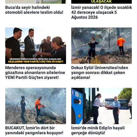
Buca'da seyir halindeki
İzmir yanacak! O ilçede sıcaklık
otomobil alevlere teslim oldu!
42 dereceye ulaşacak 5
Ağustos 2026
Menderes operasyonunda
Dokuz Eylül Üniversitesi'nden
gözaltına alınanların ailelerine
yangın sonrası dikkat çeken
YENİ Partili Güç'ten ziyaret!
açıklama!
BUCAKUT, İzmir'in dört bir
İzmir'de minik Edip'in hayali
yanındaki yangınlara koşuyor!
gerçeğe dönüştü!