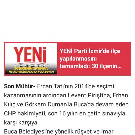
YENİ Parti İzmir'de ilçe
yapılanmasını
tamamladı: 30 ilçenin
29'unda mevcut
başkanlarla yola devam
Son Mühür-
Ercan Tatı'nın 2014'de seçimi
kazanmasının ardından Levent Piriştina, Erhan
Kılıç ve Görkem Duman'la Buca'da devam eden
CHP hakimiyeti, son 16 yılın en çetin sınavıyla
karşı karşıya.
Buca Belediyesi'ne yönelik rüşvet ve imar