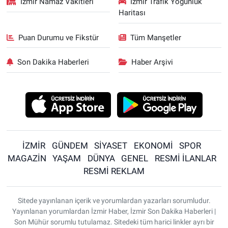
İzmir Namaz Vakitleri
İzmir Trafik Yoğunluk
Haritası
Puan Durumu ve Fikstür
Tüm Manşetler
Son Dakika Haberleri
Haber Arşivi
İZMİR
GÜNDEM
SİYASET
EKONOMİ
SPOR
MAGAZİN
YAŞAM
DÜNYA
GENEL
RESMİ İLANLAR
RESMİ REKLAM
Sitede yayınlanan içerik ve yorumlardan yazarları sorumludur.
Yayınlanan yorumlardan İzmir Haber, İzmir Son Dakika Haberleri |
Son Mühür sorumlu tutulamaz. Sitedeki tüm harici linkler ayrı bir