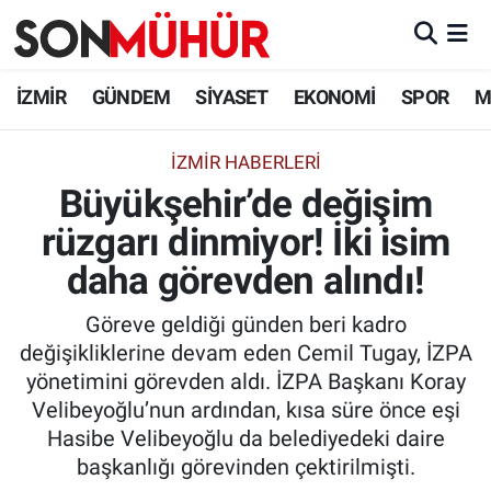
İzmir Nöbetçi Eczaneler
İZMİR
GÜNDEM
SİYASET
EKONOMİ
SPOR
M
İzmir Hava Durumu
İZMIR HABERLERI
Büyükşehir’de değişim
İzmir Namaz Vakitleri
rüzgarı dinmiyor! İki isim
İzmir Trafik Yoğunluk Haritası
daha görevden alındı!
Süper Lig Puan Durumu ve Fikstür
Göreve geldiği günden beri kadro
değişikliklerine devam eden Cemil Tugay, İZPA
Tüm Manşetler
yönetimini görevden aldı. İZPA Başkanı Koray
Velibeyoğlu’nun ardından, kısa süre önce eşi
Son Dakika Haberleri
Hasibe Velibeyoğlu da belediyedeki daire
başkanlığı görevinden çektirilmişti.
Haber Arşivi