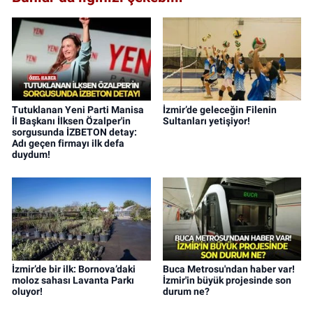
Tutuklanan Yeni Parti Manisa
İzmir’de geleceğin Filenin
İl Başkanı İlksen Özalper'in
Sultanları yetişiyor!
sorgusunda İZBETON detay:
Adı geçen firmayı ilk defa
duydum!
İzmir’de bir ilk: Bornova’daki
Buca Metrosu'ndan haber var!
moloz sahası Lavanta Parkı
İzmir'in büyük projesinde son
oluyor!
durum ne?