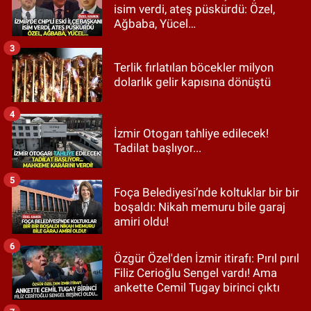
isim verdi, ateş püskürdü: Özel,
Ağbaba, Yücel…
3
Terlik fırlatılan böcekler milyon
dolarlık gelir kapısına dönüştü
4
İzmir Otogarı tahliye edilecek!
Tadilat başlıyor...
5
Foça Belediyesi’nde koltuklar bir bir
boşaldı: Nikah memuru bile garaj
amiri oldu!
6
Özgür Özel'den İzmir itirafı: Pırıl pırıl
Filiz Cerioğlu Sengel vardı! Ama
ankette Cemil Tugay birinci çıktı