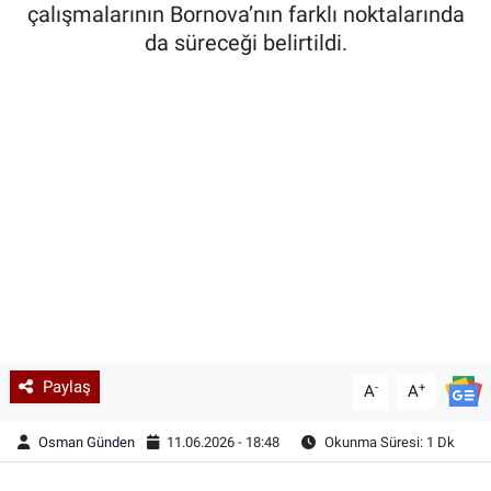
çalışmalarının Bornova’nın farklı noktalarında
da süreceği belirtildi.
Paylaş
-
+
A
A
Osman Günden
11.06.2026 - 18:48
Okunma Süresi: 1 Dk