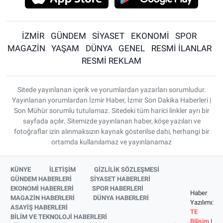
İZMİR
GÜNDEM
SİYASET
EKONOMİ
SPOR
MAGAZİN
YAŞAM
DÜNYA
GENEL
RESMİ İLANLAR
RESMİ REKLAM
Sitede yayınlanan içerik ve yorumlardan yazarları sorumludur.
Yayınlanan yorumlardan İzmir Haber, İzmir Son Dakika Haberleri |
Son Mühür sorumlu tutulamaz. Sitedeki tüm harici linkler ayrı bir
sayfada açılır. Sitemizde yayınlanan haber, köşe yazıları ve
fotoğraflar izin alınmaksızın kaynak gösterilse dahi, herhangi bir
ortamda kullanılamaz ve yayınlanamaz
KÜNYE
İLETİŞİM
GİZLİLİK SÖZLEŞMESİ
GÜNDEM HABERLERİ
SİYASET HABERLERİ
EKONOMİ HABERLERİ
SPOR HABERLERİ
Haber
MAGAZİN HABERLERİ
DÜNYA HABERLERİ
Yazılımı:
ASAYİŞ HABERLERİ
TE
BİLİM VE TEKNOLOJİ HABERLERİ
Bilişim
|