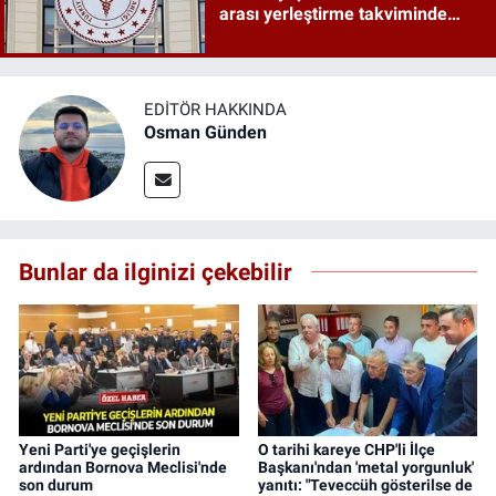
arası yerleştirme takviminde
tarihler netleşti
EDITÖR HAKKINDA
Osman Günden
Bunlar da ilginizi çekebilir
Yeni Parti'ye geçişlerin
O tarihi kareye CHP'li İlçe
ardından Bornova Meclisi'nde
Başkanı'ndan 'metal yorgunluk'
son durum
yanıtı: "Teveccüh gösterilse de