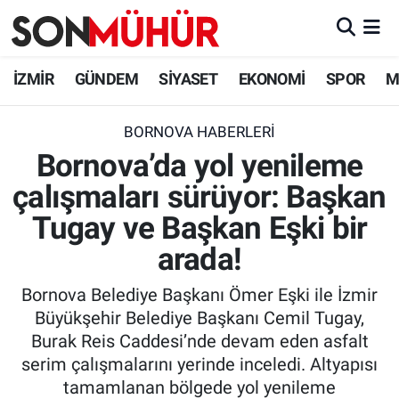
İzmir Nöbetçi Eczaneler
İZMİR
GÜNDEM
SİYASET
EKONOMİ
SPOR
M
İzmir Hava Durumu
BORNOVA HABERLERI
Bornova’da yol yenileme
İzmir Namaz Vakitleri
çalışmaları sürüyor: Başkan
İzmir Trafik Yoğunluk Haritası
Tugay ve Başkan Eşki bir
Süper Lig Puan Durumu ve Fikstür
arada!
Bornova Belediye Başkanı Ömer Eşki ile İzmir
Tüm Manşetler
Büyükşehir Belediye Başkanı Cemil Tugay,
Burak Reis Caddesi’nde devam eden asfalt
Son Dakika Haberleri
serim çalışmalarını yerinde inceledi. Altyapısı
tamamlanan bölgede yol yenileme
Haber Arşivi