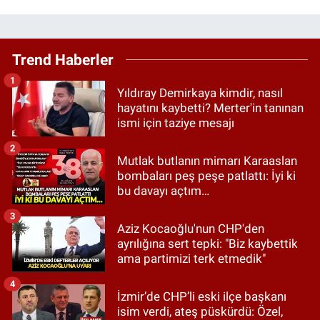
Trend Haberler
1
Yıldıray Demirkaya kimdir, nasıl
hayatını kaybetti? Merter'in tanınan
ismi için taziye mesajı
2
Mutlak butlanın mimarı Karaaslan
bombaları peş peşe patlattı: İyi ki
bu davayı açtım…
3
Aziz Kocaoğlu'nun CHP'den
ayrılığına sert tepki: "Biz kaybettik
ama partimizi terk etmedik"
4
İzmir’de CHP’li eski ilçe başkanı
isim verdi, ateş püskürdü: Özel,