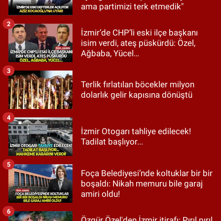
ama partimizi terk etmedik"
2
İzmir’de CHP’li eski ilçe başkanı
isim verdi, ateş püskürdü: Özel,
Ağbaba, Yücel…
3
Terlik fırlatılan böcekler milyon
dolarlık gelir kapısına dönüştü
4
İzmir Otogarı tahliye edilecek!
Tadilat başlıyor...
5
Foça Belediyesi’nde koltuklar bir bir
boşaldı: Nikah memuru bile garaj
amiri oldu!
6
Özgür Özel'den İzmir itirafı: Pırıl pırıl