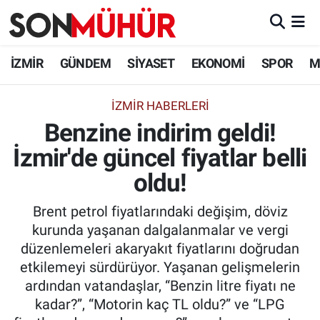
İzmir Nöbetçi Eczaneler
İZMİR
GÜNDEM
SİYASET
EKONOMİ
SPOR
M
İzmir Hava Durumu
İZMIR HABERLERI
Benzine indirim geldi!
İzmir Namaz Vakitleri
İzmir'de güncel fiyatlar belli
İzmir Trafik Yoğunluk Haritası
oldu!
Süper Lig Puan Durumu ve Fikstür
Brent petrol fiyatlarındaki değişim, döviz
kurunda yaşanan dalgalanmalar ve vergi
Tüm Manşetler
düzenlemeleri akaryakıt fiyatlarını doğrudan
etkilemeyi sürdürüyor. Yaşanan gelişmelerin
Son Dakika Haberleri
ardından vatandaşlar, “Benzin litre fiyatı ne
kadar?”, “Motorin kaç TL oldu?” ve “LPG
Haber Arşivi