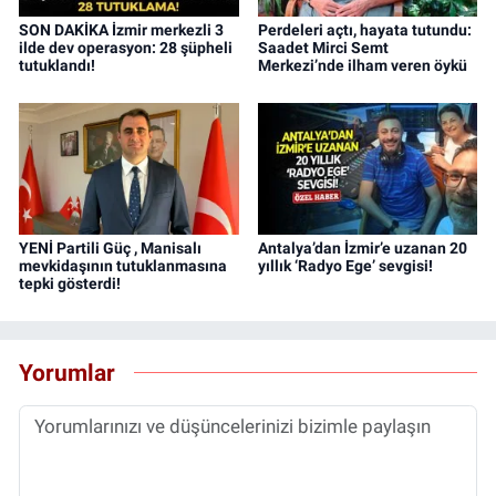
SON DAKİKA İzmir merkezli 3
Perdeleri açtı, hayata tutundu:
ilde dev operasyon: 28 şüpheli
Saadet Mirci Semt
tutuklandı!
Merkezi’nde ilham veren öykü
YENİ Partili Güç , Manisalı
Antalya’dan İzmir’e uzanan 20
mevkidaşının tutuklanmasına
yıllık ‘Radyo Ege’ sevgisi!
tepki gösterdi!
Yorumlar