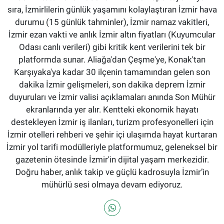
sıra, İzmirlilerin günlük yaşamını kolaylaştıran İzmir hava
durumu (15 günlük tahminler), İzmir namaz vakitleri,
İzmir ezan vakti ve anlık İzmir altın fiyatları (Kuyumcular
Odası canlı verileri) gibi kritik kent verilerini tek bir
platformda sunar. Aliağa'dan Çeşme'ye, Konak'tan
Karşıyaka'ya kadar 30 ilçenin tamamından gelen son
dakika İzmir gelişmeleri, son dakika deprem İzmir
duyuruları ve İzmir valisi açıklamaları anında Son Mühür
ekranlarında yer alır. Kentteki ekonomik hayatı
destekleyen İzmir iş ilanları, turizm profesyonelleri için
İzmir otelleri rehberi ve şehir içi ulaşımda hayat kurtaran
İzmir yol tarifi modülleriyle platformumuz, geleneksel bir
gazetenin ötesinde İzmir'in dijital yaşam merkezidir.
Doğru haber, anlık takip ve güçlü kadrosuyla İzmir’in
mühürlü sesi olmaya devam ediyoruz.