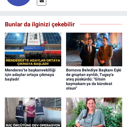
Bunlar da ilginizi çekebilir
Menderes’te başkanvekilliği
Bornova Belediye Başkanı Eşki
için adaylar ortaya çıkmaya
de gruptan ayrıldı, Tugay'a
başladı!
ateş püskürdü: ''Gitsin
kaymakam ya da bürokrat
olsun”