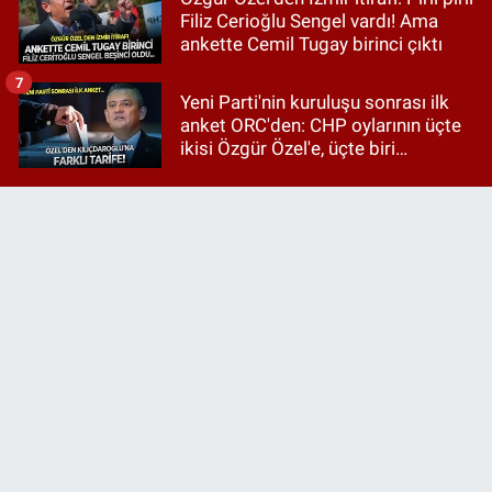
Filiz Cerioğlu Sengel vardı! Ama
ankette Cemil Tugay birinci çıktı
7
Yeni Parti'nin kuruluşu sonrası ilk
anket ORC'den: CHP oylarının üçte
ikisi Özgür Özel'e, üçte biri
Kılıçdaroğlu'na