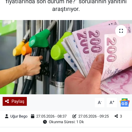
fiyatlarında son durum ne?” sorularının yanıtını
araştırıyor.
Paylaş
-
+
A
A
Uğur Bego
27.05.2026 - 08:37
27.05.2026 - 09:25
3
Okunma Süresi: 1 Dk