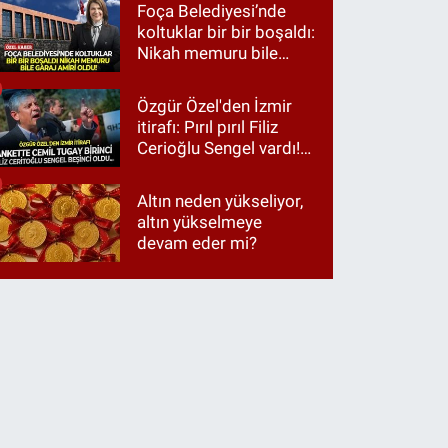
Foça Belediyesi’nde
koltuklar bir bir boşaldı:
Nikah memuru bile
garaj amiri oldu!
Özgür Özel'den İzmir
itirafı: Pırıl pırıl Filiz
Cerioğlu Sengel vardı!
Ama ankette Cemil
Tugay birinci çıktı
Altın neden yükseliyor,
altın yükselmeye
devam eder mi?