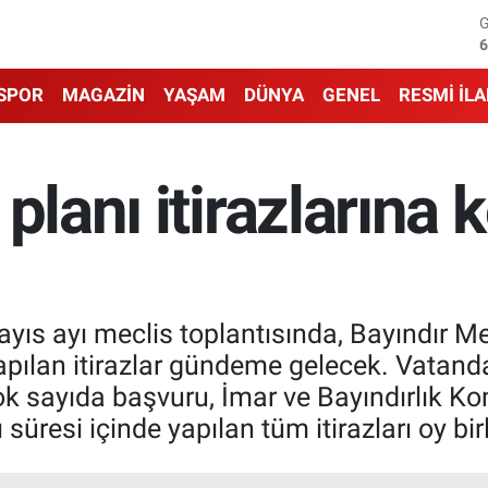
6
1
SPOR
MAGAZİN
YAŞAM
DÜNYA
GENEL
RESMİ İL
6
4
 planı itirazların
5
6
yıs ayı meclis toplantısında, Bayındır M
pılan itirazlar gündeme gelecek. Vatandaş
k sayıda başvuru, İmar ve Bayındırlık K
 süresi içinde yapılan tüm itirazları oy bi