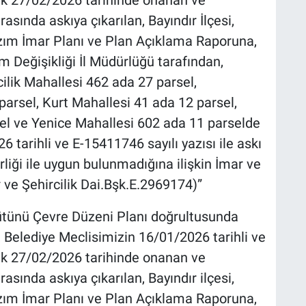
sında askıya çıkarılan, Bayındır İlçesi,
zım İmar Planı ve Plan Açıklama Raporuna,
lim Değişikliği İl Müdürlüğü tarafından,
cilik Mahallesi 462 ada 27 parsel,
arsel, Kurt Mahallesi 41 ada 12 parsel,
el ve Yenice Mahallesi 602 ada 11 parselde
6 tarihli ve E-15411746 sayılı yazısı ile askı
irliği ile uygun bulunmadığına ilişkin İmar ve
 ve Şehircilik Dai.Bşk.E.2969174)”
Bütünü Çevre Düzeni Planı doğrultusunda
 Belediye Meclisimizin 16/01/2026 tarihli ve
rek 27/02/2026 tarihinde onanan ve
sında askıya çıkarılan, Bayındır ilçesi,
zım İmar Planı ve Plan Açıklama Raporuna,