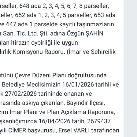
eller, 648 ada 2, 3, 4, 5, 6, 7, 8 parseller,
rseller, 652 ada 1, 2, 3, 4, 5 parseller, 653 ada
l ve 647 ada 1 parselde kayıtlı taşınmazların
 San. Tic. Ltd. Şti. adına Özgün ŞAHİN
an itirazın oybirliği ile uygun
ırlık Komisyonu Raporu. (İmar ve Şehircilik
Bütünü Çevre Düzeni Planı doğrultusunda
 Belediye Meclisimizin 16/01/2026 tarihli ve
rek 27/02/2026 tarihinde onanan ve
sında askıya çıkarılan, Bayındır İlçesi,
zım İmar Planı ve Plan Açıklama Raporuna,
şkanlığımızda 16/04/2026 tarih, 2679437
yılı CİMER başvurusu, Ersel VARLI tarafından