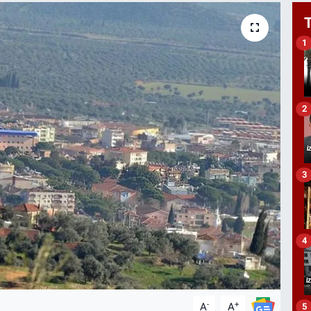
1
2
3
4
-
+
A
A
5