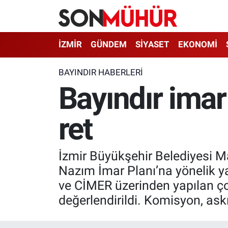
İzmir Nöbetçi Eczaneler
İZMİR
GÜNDEM
SİYASET
EKONOMİ
İzmir Hava Durumu
BAYINDIR HABERLERI
Bayındır imar
İzmir Namaz Vakitleri
ret
İzmir Trafik Yoğunluk Haritası
Süper Lig Puan Durumu ve Fikstür
İzmir Büyükşehir Belediyesi Ma
Tüm Manşetler
Nazım İmar Planı’na yönelik ya
ve CİMER üzerinden yapılan ço
Son Dakika Haberleri
değerlendirildi. Komisyon, askı
Haber Arşivi