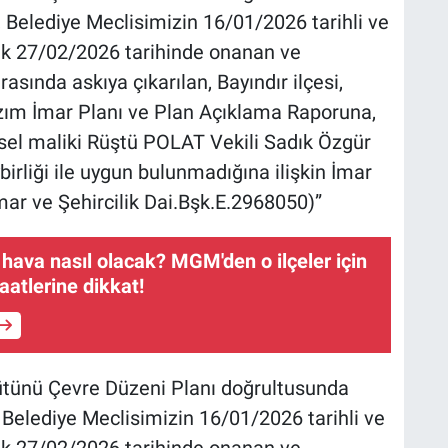
 Belediye Meclisimizin 16/01/2026 tarihli ve
rek 27/02/2026 tarihinde onanan ve
sında askıya çıkarılan, Bayındır ilçesi,
zım İmar Planı ve Plan Açıklama Raporuna,
sel maliki Rüştü POLAT Vekili Sadık Özgür
irliği ile uygun bulunmadığına ilişkin İmar
mar ve Şehircilik Dai.Bşk.E.2968050)”
 hava nasıl olacak? MGM'den o ilçeler için
aatlerine dikkat!
Bütünü Çevre Düzeni Planı doğrultusunda
 Belediye Meclisimizin 16/01/2026 tarihli ve
rek 27/02/2026 tarihinde onanan ve