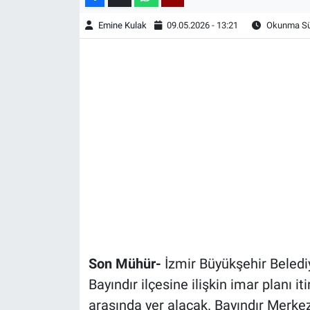
Emine Kulak
09.05.2026 - 13:21
Okunma Sür
Son Mühür-
İzmir Büyükşehir Beledi
Bayındır ilçesine ilişkin imar planı i
arasında yer alacak. Bayındır Merke