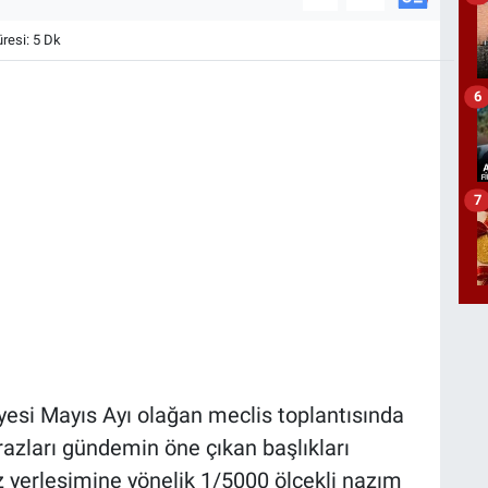
esi: 5 Dk
6
7
yesi Mayıs Ayı olağan meclis toplantısında
tirazları gündemin öne çıkan başlıkları
z yerleşimine yönelik 1/5000 ölçekli nazım