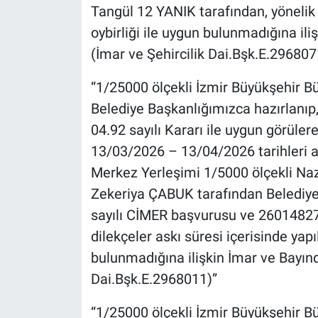
Tangül 12 YANIK tarafından, yönelik a
oybirliği ile uygun bulunmadığına il
(İmar ve Şehircilik Dai.Bşk.E.296807
“1/25000 ölçekli İzmir Büyükşehir 
Belediye Başkanlığımızca hazırlanıp,
04.92 sayılı Kararı ile uygun görüle
13/03/2026 – 13/04/2026 tarihleri ara
Merkez Yerleşimi 1/5000 ölçekli Na
Zekeriya ÇABUK tarafından Belediy
sayılı CİMER başvurusu ve 260148279
dilekçeler askı süresi içerisinde yapıl
bulunmadığına ilişkin İmar ve Bayınd
Dai.Bşk.E.2968011)”
“1/25000 ölçekli İzmir Büyükşehir 