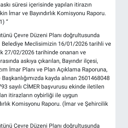
skı süresi içerisinde yapılan itirazın
işkin İmar ve Bayındırlık Komisyonu Raporu.
1) “
Bütünü Çevre Düzeni Planı doğrultusunda
 Belediye Meclisimizin 16/01/2026 tarihli ve
rek 27/02/2026 tarihinde onanan ve
sında askıya çıkarılan, Bayındır ilçesi,
zım İmar Planı ve Plan Açıklama Raporuna,
e Başkanlığımızda kayda alınan 2601468048
3 sayılı CİMER başvurusu ekinde iletilen
an itirazların oybirliği ile uygun
ırlık Komisyonu Raporu. (İmar ve Şehircilik
Bütünü Çevre Düzeni Planı doğrultusunda