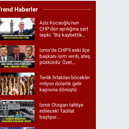
Trend Haberler
Aziz Kocaoğlu'nun
CHP'den ayrılığına sert
tepki: "Biz kaybettik
ama partimizi terk
etmedik"
İzmir’de CHP’li eski ilçe
başkanı isim verdi, ateş
püskürdü: Özel,
Ağbaba, Yücel…
Terlik fırlatılan böcekler
milyon dolarlık gelir
kapısına dönüştü
İzmir Otogarı tahliye
edilecek! Tadilat
başlıyor...