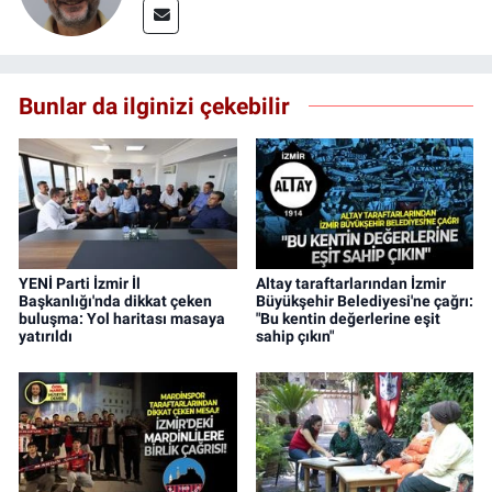
Bunlar da ilginizi çekebilir
YENİ Parti İzmir İl
Altay taraftarlarından İzmir
Başkanlığı'nda dikkat çeken
Büyükşehir Belediyesi'ne çağrı:
buluşma: Yol haritası masaya
"Bu kentin değerlerine eşit
yatırıldı
sahip çıkın"