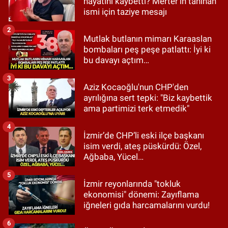
hayatını kaybetti? Merter'in tanınan
ismi için taziye mesajı
2
Mutlak butlanın mimarı Karaaslan
bombaları peş peşe patlattı: İyi ki
bu davayı açtım…
3
Aziz Kocaoğlu'nun CHP'den
ayrılığına sert tepki: "Biz kaybettik
ama partimizi terk etmedik"
4
İzmir’de CHP’li eski ilçe başkanı
isim verdi, ateş püskürdü: Özel,
Ağbaba, Yücel…
5
İzmir reyonlarında "tokluk
ekonomisi" dönemi: Zayıflama
iğneleri gıda harcamalarını vurdu!
6