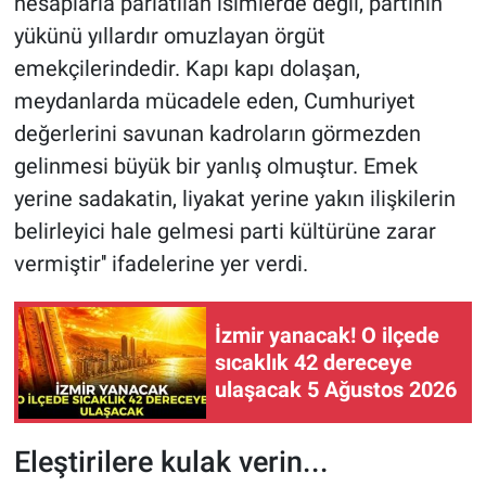
hesaplarla parlatılan isimlerde değil, partinin
yükünü yıllardır omuzlayan örgüt
emekçilerindedir. Kapı kapı dolaşan,
meydanlarda mücadele eden, Cumhuriyet
değerlerini savunan kadroların görmezden
gelinmesi büyük bir yanlış olmuştur. Emek
yerine sadakatin, liyakat yerine yakın ilişkilerin
belirleyici hale gelmesi parti kültürüne zarar
vermiştir'' ifadelerine yer verdi.
İzmir yanacak! O ilçede
sıcaklık 42 dereceye
ulaşacak 5 Ağustos 2026
Eleştirilere kulak verin...