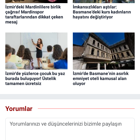
İzmir'deki Mardinlilere birlik
İmkansızlıkları aştılar:
çağrısı! Mardinspor
Basmane’deki kurs kadınların
taraftarlarından dikkat çeken
hayatını değiştiriyor
mesaj
İzmir'de yüzlerce çocuk bu yaz
İzmir'de Basmane’nin asırlık
burada buluşuyor! Üstelik
emniyet oteli kamusal alan
tamamen ücretsiz
oluyor
Yorumlar