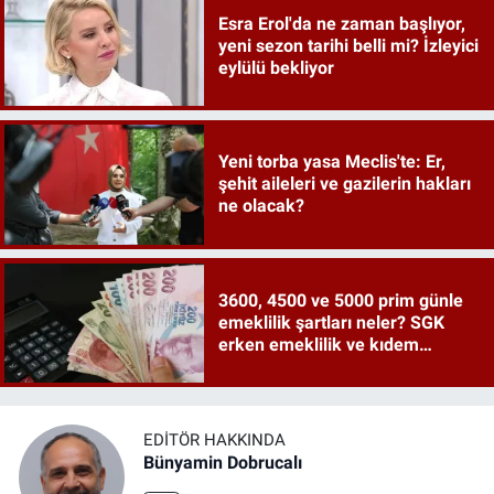
Esra Erol'da ne zaman başlıyor,
yeni sezon tarihi belli mi? İzleyici
eylülü bekliyor
Yeni torba yasa Meclis'te: Er,
şehit aileleri ve gazilerin hakları
ne olacak?
3600, 4500 ve 5000 prim günle
emeklilik şartları neler? SGK
erken emeklilik ve kıdem
tazminatı ayrıntıları
EDITÖR HAKKINDA
Bünyamin Dobrucalı