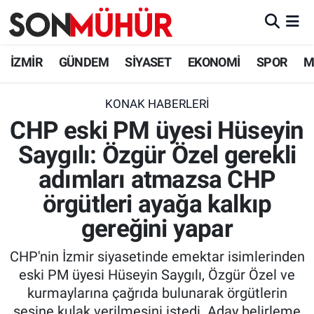
İzmir Nöbetçi Eczaneler
İZMİR
GÜNDEM
SİYASET
EKONOMİ
SPOR
M
İzmir Hava Durumu
KONAK HABERLERI
CHP eski PM üyesi Hüseyin
İzmir Namaz Vakitleri
Saygılı: Özgür Özel gerekli
İzmir Trafik Yoğunluk Haritası
adımları atmazsa CHP
Süper Lig Puan Durumu ve Fikstür
örgütleri ayağa kalkıp
gereğini yapar
Tüm Manşetler
CHP'nin İzmir siyasetinde emektar isimlerinden
Son Dakika Haberleri
eski PM üyesi Hüseyin Saygılı, Özgür Özel ve
kurmaylarına çağrıda bulunarak örgütlerin
Haber Arşivi
sesine kulak verilmesini istedi. Aday belirleme