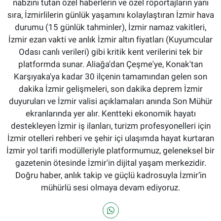
nabzını tutan özel haberlerin ve özel röportajların yanı
sıra, İzmirlilerin günlük yaşamını kolaylaştıran İzmir hava
durumu (15 günlük tahminler), İzmir namaz vakitleri,
İzmir ezan vakti ve anlık İzmir altın fiyatları (Kuyumcular
Odası canlı verileri) gibi kritik kent verilerini tek bir
platformda sunar. Aliağa'dan Çeşme'ye, Konak'tan
Karşıyaka'ya kadar 30 ilçenin tamamından gelen son
dakika İzmir gelişmeleri, son dakika deprem İzmir
duyuruları ve İzmir valisi açıklamaları anında Son Mühür
ekranlarında yer alır. Kentteki ekonomik hayatı
destekleyen İzmir iş ilanları, turizm profesyonelleri için
İzmir otelleri rehberi ve şehir içi ulaşımda hayat kurtaran
İzmir yol tarifi modülleriyle platformumuz, geleneksel bir
gazetenin ötesinde İzmir'in dijital yaşam merkezidir.
Doğru haber, anlık takip ve güçlü kadrosuyla İzmir’in
mühürlü sesi olmaya devam ediyoruz.