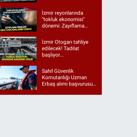
Ama ankette Cemil
Tugay birinci çıktı
İzmir reyonlarında
"tokluk ekonomisi"
dönemi: Zayıflama
iğneleri gıda
harcamalarını vurdu!
İzmir Otogarı tahliye
edilecek! Tadilat
başlıyor...
Sahil Güvenlik
Komutanlığı Uzman
Erbaş alımı başvurusu
nasıl yapılır? 2026
başvuru şartları neler?