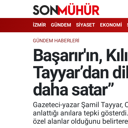
İzmir Nöbetçi Eczaneler
İZMİR
GÜNDEM
SİYASET
EKONOMİ
İzmir Hava Durumu
GÜNDEM HABERLERI
Başarır'ın, Kı
İzmir Namaz Vakitleri
Tayyar’dan dik
İzmir Trafik Yoğunluk Haritası
Süper Lig Puan Durumu ve Fikstür
daha satar”
Tüm Manşetler
Gazeteci-yazar Şamil Tayyar, 
Son Dakika Haberleri
anlattığı anılara tepki göster
özel alanlar olduğunu belirtere
Haber Arşivi