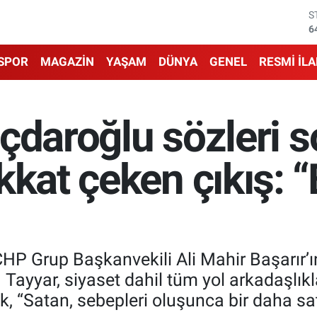
S
6
G
6
SPOR
MAGAZİN
YAŞAM
DÜNYA
GENEL
RESMİ İL
B
1
B
6
lıçdaroğlu sözleri 
D
4
E
kat çeken çıkış: “B
5
CHP Grup Başkanvekili Ali Mahir Başarır’
di. Tayyar, siyaset dahil tüm yol arkadaşl
k, “Satan, sebepleri oluşunca bir daha sata