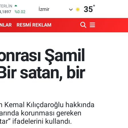
°
TERLİN
35
İzmir
4,1897
%0.02
RAM ALTIN
574.81
%1.44
ANLAR
RESMİ REKLAM
İST100
3.887
%64
ITCOIN
4.360,53
%-0.76
sonrası Şamil
OLAR
7,7069
%0.17
URO
ir satan, bir
5,0265
%0.01
ın Kemal Kılıçdaroğlu hakkında
ıklarında korunması gereken
r” ifadelerini kullandı.