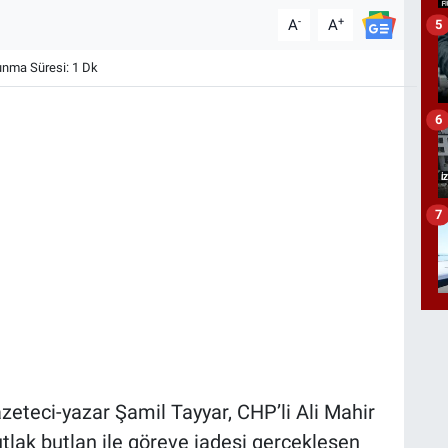
-
+
A
A
5
nma Süresi: 1 Dk
6
7
zeteci-yazar Şamil Tayyar, CHP’li Ali Mahir
utlak butlan ile göreve iadesi gerçekleşen