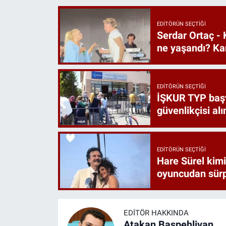
EDITÖRÜN SEÇTIĞI
Serdar Ortaç - 
ne yaşandı? Ka
EDITÖRÜN SEÇTIĞI
İŞKUR TYP başvu
güvenlikçisi alı
EDITÖRÜN SEÇTIĞI
Hare Sürel kimi
oyuncudan sürp
EDITÖR HAKKINDA
Atakan Başpehlivan