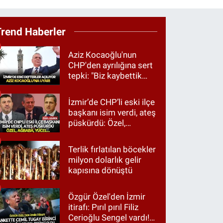
Trend Haberler
Aziz Kocaoğlu'nun
CHP'den ayrılığına sert
tepki: "Biz kaybettik
ama partimizi terk
etmedik"
İzmir’de CHP’li eski ilçe
başkanı isim verdi, ateş
püskürdü: Özel,
Ağbaba, Yücel…
Terlik fırlatılan böcekler
milyon dolarlık gelir
kapısına dönüştü
Özgür Özel'den İzmir
itirafı: Pırıl pırıl Filiz
Cerioğlu Sengel vardı!