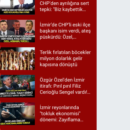
CHP'den ayrılığına sert
tepki: "Biz kaybettik
ama partimizi terk
etmedik"
İzmir’de CHP’li eski ilçe
başkanı isim verdi, ateş
püskürdü: Özel,
Ağbaba, Yücel…
Terlik fırlatılan böcekler
milyon dolarlık gelir
kapısına dönüştü
Özgür Özel'den İzmir
itirafı: Pırıl pırıl Filiz
Cerioğlu Sengel vardı!
Ama ankette Cemil
Tugay birinci çıktı
İzmir reyonlarında
"tokluk ekonomisi"
dönemi: Zayıflama
iğneleri gıda