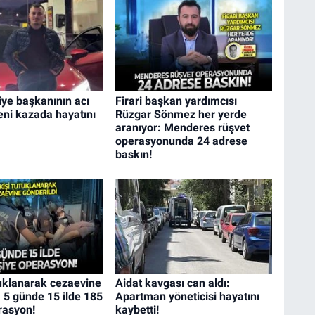
iye başkanının acı
Firari başkan yardımcısı
ni kazada hayatını
Rüzgar Sönmez her yerde
aranıyor: Menderes rüşvet
operasyonunda 24 adrese
baskın!
tuklanarak cezaevine
Aidat kavgası can aldı:
: 5 günde 15 ilde 185
Apartman yöneticisi hayatını
rasyon!
kaybetti!