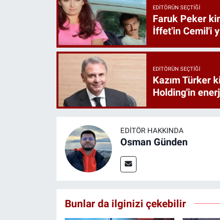
EDITÖRÜN SEÇTIĞI
Faruk Peker ki
İffet'in Cemil'i
EDITÖRÜN SEÇTIĞI
Kazım Türker ki
Holding'in enerj
EDITÖR HAKKINDA
Osman Günden
Bunlar da ilginizi çekebilir