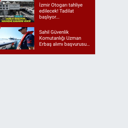
harcamalarını vurdu!
İzmir Otogarı tahliye
edilecek! Tadilat
başlıyor...
Sahil Güvenlik
Komutanlığı Uzman
Erbaş alımı başvurusu
nasıl yapılır? 2026
başvuru şartları neler?