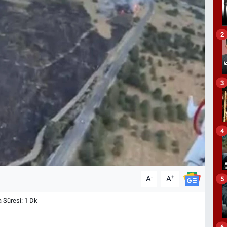
2
3
4
-
+
A
A
5
Süresi: 1 Dk
6