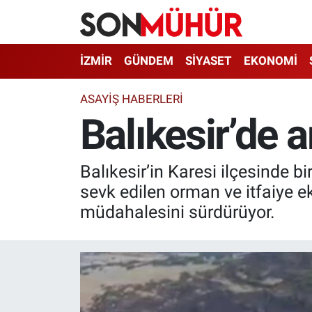
İzmir Nöbetçi Eczaneler
İZMİR
GÜNDEM
SİYASET
EKONOMİ
İzmir Hava Durumu
ASAYIŞ HABERLERI
Balıkesir’de 
İzmir Namaz Vakitleri
İzmir Trafik Yoğunluk Haritası
Balıkesir’in Karesi ilçesinde b
sevk edilen orman ve itfaiye e
Süper Lig Puan Durumu ve Fikstür
müdahalesini sürdürüyor.
Tüm Manşetler
Son Dakika Haberleri
Haber Arşivi