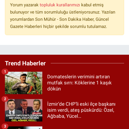
Yorum yazarak
topluluk kurallarımızı
kabul etmiş
bulunuyor ve tüm sorumluluğu üstleniyorsunuz. Yazılan
yorumlardan Son Mühür - Son Dakika Haber, Güncel
Gazete Haberleri hiçbir şekilde sorumlu tutulamaz.
Trend Haberler
1
Domateslerin verimini artıran
mutfak sırrı: Köklerine 1 kaşık
dökün
2
İzmir’de CHP’li eski ilçe başkanı
isim verdi, ateş püskürdü: Özel,
Ağbaba, Yücel…
3