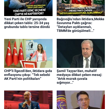
Yeni Parti ile CHP yarışında
Bağcıoğlu’ndan iktidara,Mekke
dikkat çeken tablo: 25-34 yaş
Savunma Paktı çağrısı:
grubunda tablo tersine döndü
“Detayları açıklanmalı,
TBMM'de görüşülmeli...”
CHP’li İlgezdi’den, iktidara gıda
Şamil Tayyar’dan, muhalif
enflasyonu çıkışı: “Tek sebebi
medyaya dikkat çeken mesaj:
AK Parti’nin politikaları”
“Artık mızrak çuvala
sığmıyor...”