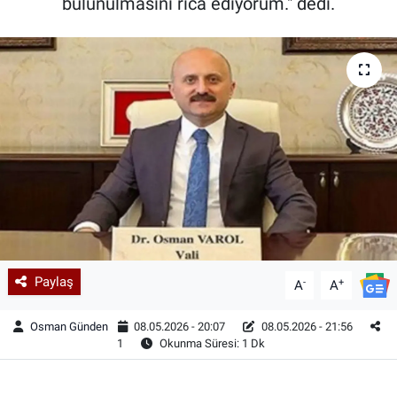
bulunulmasını rica ediyorum." dedi.
Paylaş
-
+
A
A
Osman Günden
08.05.2026 - 20:07
08.05.2026 - 21:56
1
Okunma Süresi: 1 Dk