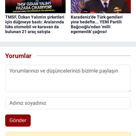
TMSF, Özkan Yalım'ın şirketleri
Karadeniz'de Türk gemileri
için düğmeye bastı: Aralarında
yine hedefte... YENİ Partili
lüks otomobil ve karavan da
Bağcıoğlu'ndan 'milli
bulunan 21 araç satışta
egemenlik' çağrısı!
Yorumlar
Gönder