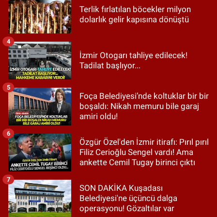
Terlik fırlatılan böcekler milyon
dolarlık gelir kapısına dönüştü
4
İzmir Otogarı tahliye edilecek!
Tadilat başlıyor...
5
Foça Belediyesi’nde koltuklar bir bir
boşaldı: Nikah memuru bile garaj
amiri oldu!
6
Özgür Özel'den İzmir itirafı: Pırıl pırıl
Filiz Cerioğlu Sengel vardı! Ama
ankette Cemil Tugay birinci çıktı
7
SON DAKİKA Kuşadası
Belediyesi'ne üçüncü dalga
operasyonu! Gözaltılar var