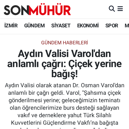
İzmir Nöbetçi Eczaneler
İZMİR
GÜNDEM
SİYASET
EKONOMİ
SPOR
M
İzmir Hava Durumu
GÜNDEM HABERLERI
Aydın Valisi Varol'dan
İzmir Namaz Vakitleri
anlamlı çağrı: Çiçek yerine
İzmir Trafik Yoğunluk Haritası
bağış!
Süper Lig Puan Durumu ve Fikstür
Aydın Valisi olarak atanan Dr. Osman Varol'dan
anlamlı bir çağrı geldi. Varol, "Şahsıma çiçek
Tüm Manşetler
gönderilmesi yerine; geleceğimizin teminatı
olan öğrencilerimize burs desteği sağlayan
Son Dakika Haberleri
vakıf ve derneklere yahut Türk Silahlı
Kuvvetlerini Güçlendirme Vakfı’na bağışta
Haber Arşivi