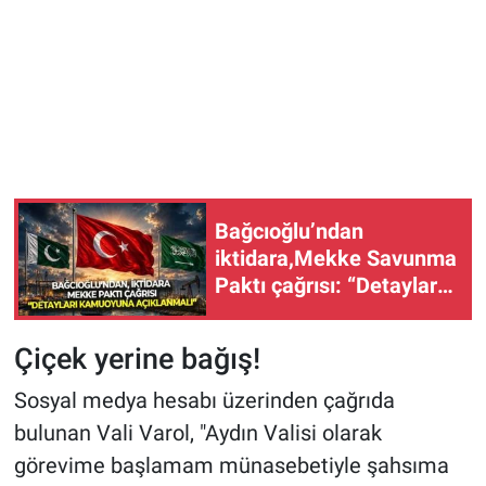
Bağcıoğlu’ndan
iktidara,Mekke Savunma
Paktı çağrısı: “Detayları
açıklanmalı, TBMM'de
görüşülmeli...”
Çiçek yerine bağış!
Sosyal medya hesabı üzerinden çağrıda
bulunan Vali Varol, "Aydın Valisi olarak
görevime başlamam münasebetiyle şahsıma