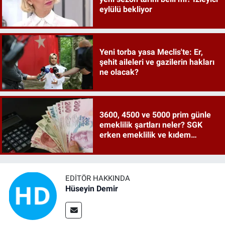
eylülü bekliyor
Yeni torba yasa Meclis'te: Er,
şehit aileleri ve gazilerin hakları
ne olacak?
3600, 4500 ve 5000 prim günle
emeklilik şartları neler? SGK
erken emeklilik ve kıdem
tazminatı ayrıntıları
EDITÖR HAKKINDA
Hüseyin Demir