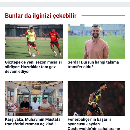
Bunlar da ilginizi çekebilir
Göztepe'de yeni sezon mesaisi
Serdar Dursun hangi takıma
sürüyor: Hazırlıklar tam gaz
transfer oldu?
devam ediyor
Karşıyaka, Muhaymin Mustafa
Fenerbahçe'nin başarılı
transferini resmen açıkladı!
oyuncusu Jayden
Oosterwolde'nin sahalara ne