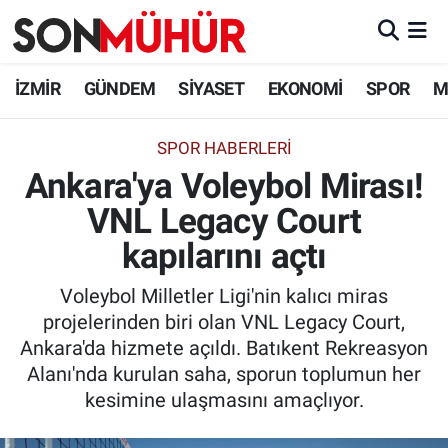
İzmir Nöbetçi Eczaneler
İZMİR
GÜNDEM
SİYASET
EKONOMİ
SPOR
M
İzmir Hava Durumu
SPOR HABERLERI
Ankara'ya Voleybol Mirası!
İzmir Namaz Vakitleri
VNL Legacy Court
İzmir Trafik Yoğunluk Haritası
kapılarını açtı
Süper Lig Puan Durumu ve Fikstür
Voleybol Milletler Ligi'nin kalıcı miras
projelerinden biri olan VNL Legacy Court,
Tüm Manşetler
Ankara'da hizmete açıldı. Batıkent Rekreasyon
Alanı'nda kurulan saha, sporun toplumun her
Son Dakika Haberleri
kesimine ulaşmasını amaçlıyor.
Haber Arşivi