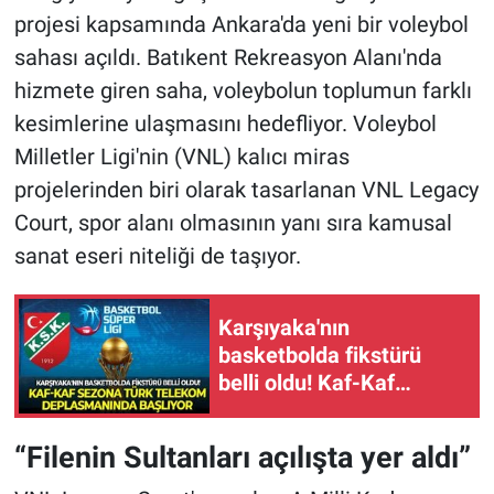
projesi kapsamında Ankara'da yeni bir voleybol
sahası açıldı. Batıkent Rekreasyon Alanı'nda
hizmete giren saha, voleybolun toplumun farklı
kesimlerine ulaşmasını hedefliyor. Voleybol
Milletler Ligi'nin (VNL) kalıcı miras
projelerinden biri olarak tasarlanan VNL Legacy
Court, spor alanı olmasının yanı sıra kamusal
sanat eseri niteliği de taşıyor.
Karşıyaka'nın
basketbolda fikstürü
belli oldu! Kaf-Kaf
sezona Türk Telekom
deplasmanında başlıyor
“Filenin Sultanları açılışta yer aldı”