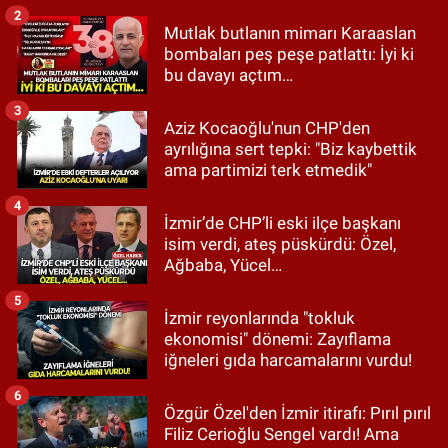
2
Mutlak butlanın mimarı Karaaslan
bombaları peş peşe patlattı: İyi ki
bu davayı açtım…
3
Aziz Kocaoğlu'nun CHP'den
ayrılığına sert tepki: "Biz kaybettik
ama partimizi terk etmedik"
4
İzmir’de CHP’li eski ilçe başkanı
isim verdi, ateş püskürdü: Özel,
Ağbaba, Yücel…
5
İzmir reyonlarında "tokluk
ekonomisi" dönemi: Zayıflama
iğneleri gıda harcamalarını vurdu!
6
Özgür Özel'den İzmir itirafı: Pırıl pırıl
Filiz Cerioğlu Sengel vardı! Ama