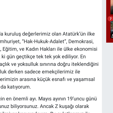
7
da kuruluş değerlerimiz olan Atatürk’ün ilke
umhuriyet, “Hak-Hukuk-Adalet”, Demokrasi,
k, Eğitim, ve Kadın Hakları ile ülke ekonomisi
k ki gün geçtikçe tek tek yok ediliyor. En
çlık ve yoksulluk sınırına doğru iteklendiğini
ulluk derken sadece emekçilerimiz ile
lerimizin arasına küçük esnafı ve yaşamsal
ı da katıyorum.
n en önemli ayı. Mayıs ayının 19’uncu günü
uz biliyorsunuz. Ancak Z kuşağı olarak