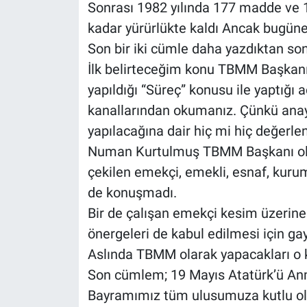
Sonrası 1982 yılında 177 madde ve
kadar yürürlükte kaldı Ancak bugüne 
Son bir iki cümle daha yazdıktan s
İlk belirteceğim konu TBMM Başkan
yapıldığı “Süreç” konusu ile yaptığı
kanallarından okumanız. Çünkü anayasa
yapılacağına dair hiç mi hiç değerl
Numan Kurtulmuş TBMM Başkanı olarak
çekilen emekçi, emekli, esnaf, kurum 
de konuşmadı.
Bir de çalışan emekçi kesim üzerine 
önergeleri de kabul edilmesi için gayr
Aslında TBMM olarak yapacakları o k
Son cümlem; 19 Mayıs Atatürk’ü An
Bayramımız tüm ulusumuza kutlu ol