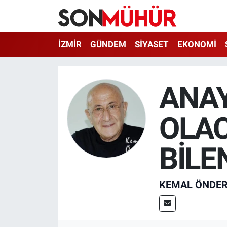
İzmir Nöbetçi Eczaneler
İZMİR
GÜNDEM
SİYASET
EKONOMİ
İzmir Hava Durumu
ANAY
İzmir Namaz Vakitleri
OLAC
İzmir Trafik Yoğunluk Haritası
Süper Lig Puan Durumu ve Fikstür
BİLE
Tüm Manşetler
KEMAL ÖNDE
Son Dakika Haberleri
Haber Arşivi