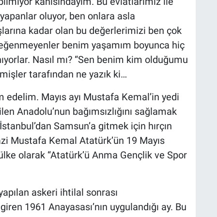
ilmiyor kanısındayım. Bu evlatlarımız ile
 yapanlar oluyor, ben onlara asla
şlarına kadar olan bu değerlerimizi ben çok
 beğenmeyenler benim yaşamım boyunca hiç
nıyorlar. Nasıl mı? “Sen benim kim olduğumu
nmişler tarafından ne yazık ki…
m edelim. Mayıs ayı Mustafa Kemal’in yedi
dilen Anadolu’nun bağımsızlığını sağlamak
 İstanbul’dan Samsun’a gitmek için hırçın
Gazi Mustafa Kemal Atatürk’ün 19 Mayıs
ülke olarak “Atatürk’ü Anma Gençlik ve Spor
pılan askeri ihtilal sonrası
iren 1961 Anayasası’nın uygulandığı ay. Bu