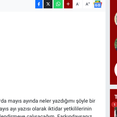
-
+
A
A
da mayıs ayında neler yazdığımı şöyle bir
1
s ayı yazısı olarak iktidar yetkililerinin
erlendirmeye çalışacağım. Farkındaysanız