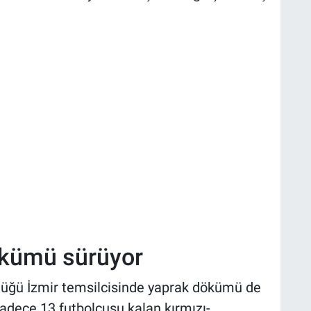
ökümü sürüyor
ürdüğü İzmir temsilcisinde yaprak dökümü de
adece 13 futbolcusu kalan kırmızı-