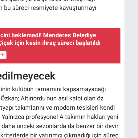
n bu süreci resmiyete kavuşturmayı
ecini beklemedi! Menderes Belediye
içek için kesin ihraç süreci başlatıldı
redilmeyecek
minin kulübün tamamını kapsamayacağı
Özkan; Altınordu'nun asıl kalbi olan öz
altyapı takımlarını ve modern tesisleri kendi
alnızca profesyonel A takımın hakları yeni
n daha önceki sezonlarda da benzer bir devir
riterlerde bir yatırımcı çıkmadığı için süreç