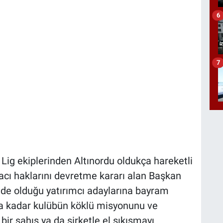
6
7
Lig ekiplerinden Altınordu oldukça hareketli
acı haklarını devretme kararı alan Başkan
e olduğu yatırımcı adaylarına bayram
'a kadar kulübün köklü misyonunu ve
ir şahıs ya da şirketle el sıkışmayı