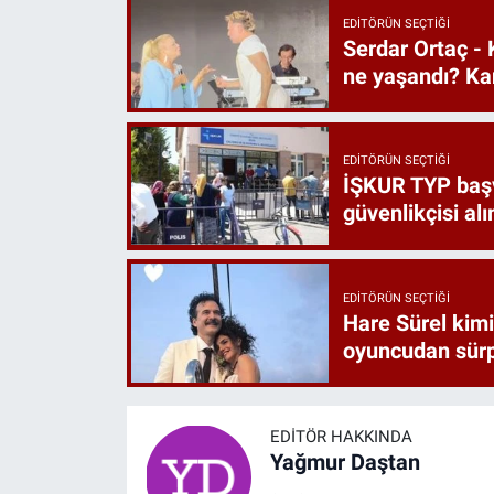
EDITÖRÜN SEÇTIĞI
Serdar Ortaç - 
ne yaşandı? Ka
EDITÖRÜN SEÇTIĞI
İŞKUR TYP başvu
güvenlikçisi alı
EDITÖRÜN SEÇTIĞI
Hare Sürel kimi
oyuncudan sürp
EDITÖR HAKKINDA
Yağmur Daştan