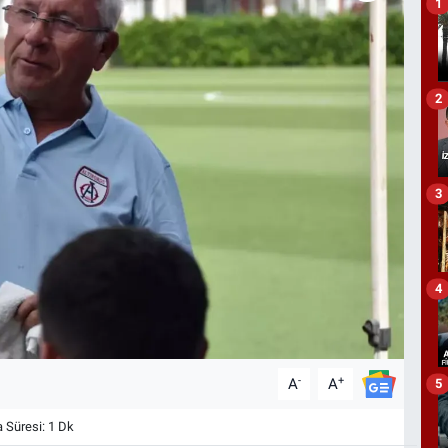
1
2
3
4
-
+
A
A
5
Süresi: 1 Dk