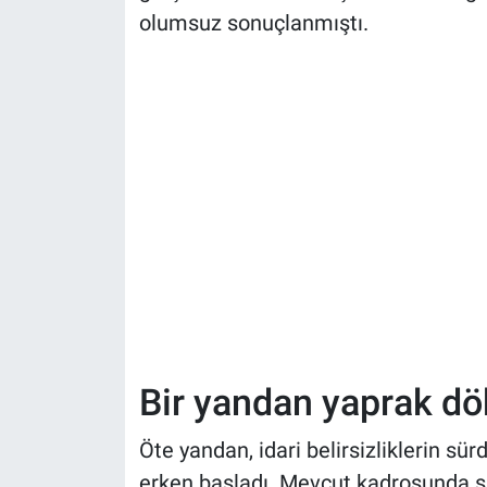
olumsuz sonuçlanmıştı.
Bir yandan yaprak d
Öte yandan, idari belirsizliklerin s
erken başladı. Mevcut kadrosunda s