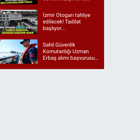
iğneleri gıda
harcamalarını vurdu!
İzmir Otogarı tahliye
edilecek! Tadilat
başlıyor...
Sahil Güvenlik
Komutanlığı Uzman
Erbaş alımı başvurusu
nasıl yapılır? 2026
başvuru şartları neler?