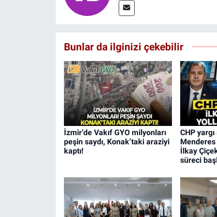
Bunlar da ilginizi çekebilir
İzmir’de Vakıf GYO milyonları
CHP yargı 
peşin saydı, Konak’taki araziyi
Menderes 
kaptı!
İlkay Çiçek
süreci başl