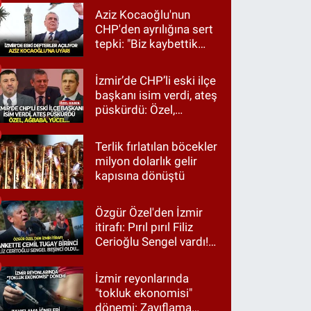
Aziz Kocaoğlu'nun
CHP'den ayrılığına sert
tepki: "Biz kaybettik
ama partimizi terk
etmedik"
İzmir’de CHP’li eski ilçe
başkanı isim verdi, ateş
püskürdü: Özel,
Ağbaba, Yücel…
Terlik fırlatılan böcekler
milyon dolarlık gelir
kapısına dönüştü
Özgür Özel'den İzmir
itirafı: Pırıl pırıl Filiz
Cerioğlu Sengel vardı!
Ama ankette Cemil
Tugay birinci çıktı
İzmir reyonlarında
"tokluk ekonomisi"
dönemi: Zayıflama