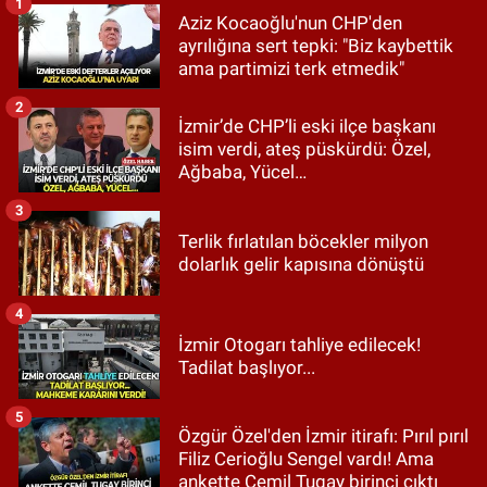
1
Aziz Kocaoğlu'nun CHP'den
ayrılığına sert tepki: "Biz kaybettik
ama partimizi terk etmedik"
2
İzmir’de CHP’li eski ilçe başkanı
isim verdi, ateş püskürdü: Özel,
Ağbaba, Yücel…
3
Terlik fırlatılan böcekler milyon
dolarlık gelir kapısına dönüştü
4
İzmir Otogarı tahliye edilecek!
Tadilat başlıyor...
5
Özgür Özel'den İzmir itirafı: Pırıl pırıl
Filiz Cerioğlu Sengel vardı! Ama
ankette Cemil Tugay birinci çıktı