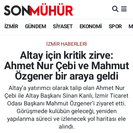
İzmir Nöbetçi Eczaneler
İZMİR
GÜNDEM
SİYASET
EKONOMİ
SPOR
M
İzmir Hava Durumu
İZMIR HABERLERI
Altay için kritik zirve:
İzmir Namaz Vakitleri
Ahmet Nur Çebi ve Mahmut
İzmir Trafik Yoğunluk Haritası
Özgener bir araya geldi
Süper Lig Puan Durumu ve Fikstür
Altay’a yatırımcı olarak talip olan Ahmet Nur
Çebi ile Altay Başkanı Sinan Kanlı, İzmir Ticaret
Tüm Manşetler
Odası Başkanı Mahmut Özgener’i ziyaret etti.
Görüşmede kulübün geleceği, yeniden
Son Dakika Haberleri
yapılanma süreci ve izlenecek yol haritası ele
alındı.
Haber Arşivi