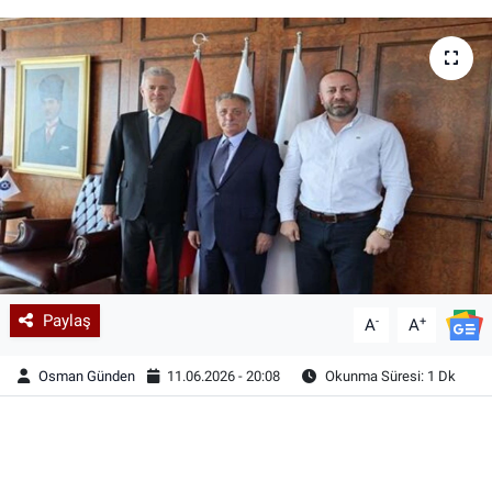
Paylaş
-
+
A
A
Osman Günden
11.06.2026 - 20:08
Okunma Süresi: 1 Dk