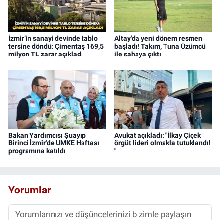
İzmir’in sanayi devinde tablo
Altay'da yeni dönem resmen
tersine döndü: Çimentaş 169,5
başladı! Takım, Tuna Üzümcü
milyon TL zarar açıkladı
ile sahaya çıktı
Bakan Yardımcısı Şuayıp
Avukat açıkladı: "İlkay Çiçek
Birinci İzmir'de UMKE Haftası
örgüt lideri olmakla tutuklandı!
programına katıldı
"
Yorumlar