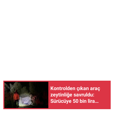
Kontrolden çıkan araç
zeytinliğe savruldu:
Sürücüye 50 bin lira
ceza, ehliyetine 2 yıl 2 ay
el konuldu!