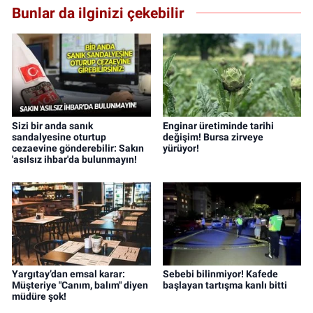
Bunlar da ilginizi çekebilir
Sizi bir anda sanık
Enginar üretiminde tarihi
sandalyesine oturtup
değişim! Bursa zirveye
cezaevine gönderebilir: Sakın
yürüyor!
'asılsız ihbar'da bulunmayın!
Yargıtay’dan emsal karar:
Sebebi bilinmiyor! Kafede
Müşteriye "Canım, balım" diyen
başlayan tartışma kanlı bitti
müdüre şok!