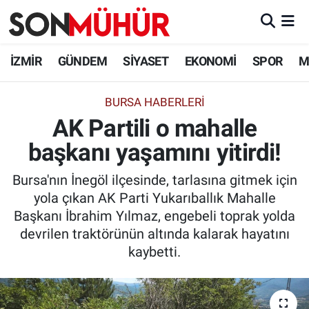
İzmir Nöbetçi Eczaneler
İZMİR
GÜNDEM
SİYASET
EKONOMİ
SPOR
M
İzmir Hava Durumu
BURSA HABERLERİ
AK Partili o mahalle
İzmir Namaz Vakitleri
başkanı yaşamını yitirdi!
İzmir Trafik Yoğunluk Haritası
Bursa'nın İnegöl ilçesinde, tarlasına gitmek için
Süper Lig Puan Durumu ve Fikstür
yola çıkan AK Parti Yukarıballık Mahalle
Başkanı İbrahim Yılmaz, engebeli toprak yolda
Tüm Manşetler
devrilen traktörünün altında kalarak hayatını
kaybetti.
Son Dakika Haberleri
Haber Arşivi