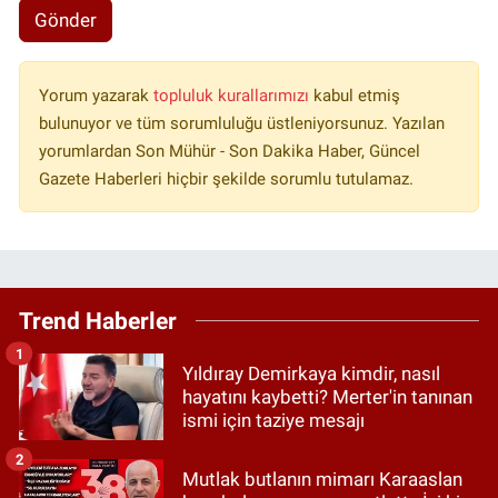
Gönder
Yorum yazarak
topluluk kurallarımızı
kabul etmiş
bulunuyor ve tüm sorumluluğu üstleniyorsunuz. Yazılan
yorumlardan Son Mühür - Son Dakika Haber, Güncel
Gazete Haberleri hiçbir şekilde sorumlu tutulamaz.
Trend Haberler
1
Yıldıray Demirkaya kimdir, nasıl
hayatını kaybetti? Merter'in tanınan
ismi için taziye mesajı
2
Mutlak butlanın mimarı Karaaslan