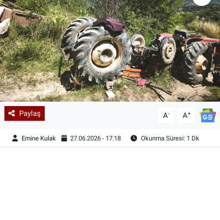
Paylaş
-
+
A
A
Emine Kulak
27.06.2026 - 17:18
Okunma Süresi: 1 Dk