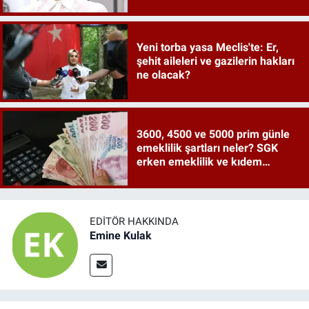
Yeni torba yasa Meclis'te: Er,
şehit aileleri ve gazilerin hakları
ne olacak?
3600, 4500 ve 5000 prim günle
emeklilik şartları neler? SGK
erken emeklilik ve kıdem
tazminatı ayrıntıları
EDITÖR HAKKINDA
Emine Kulak