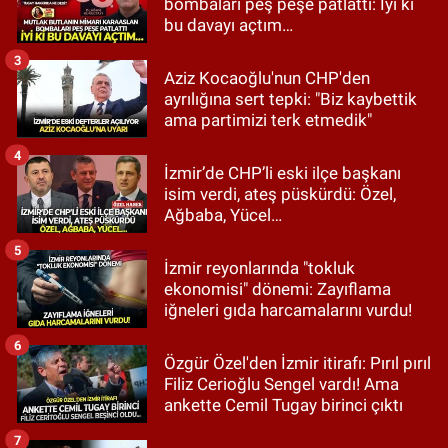
bombaları peş peşe patlattı: İyi ki
bu davayı açtım…
3
Aziz Kocaoğlu'nun CHP'den
ayrılığına sert tepki: "Biz kaybettik
ama partimizi terk etmedik"
4
İzmir’de CHP’li eski ilçe başkanı
isim verdi, ateş püskürdü: Özel,
Ağbaba, Yücel…
5
İzmir reyonlarında "tokluk
ekonomisi" dönemi: Zayıflama
iğneleri gıda harcamalarını vurdu!
6
Özgür Özel'den İzmir itirafı: Pırıl pırıl
Filiz Cerioğlu Sengel vardı! Ama
ankette Cemil Tugay birinci çıktı
7