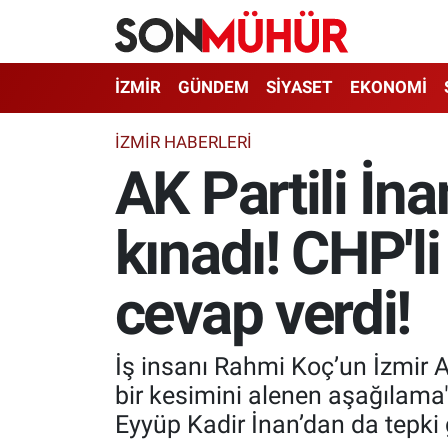
İzmir Nöbetçi Eczaneler
İZMİR
GÜNDEM
SİYASET
EKONOMİ
İzmir Hava Durumu
İZMIR HABERLERI
AK Partili İn
İzmir Namaz Vakitleri
kınadı! CHP'li
İzmir Trafik Yoğunluk Haritası
Süper Lig Puan Durumu ve Fikstür
cevap verdi!
Tüm Manşetler
İş insanı Rahmi Koç’un İzmir Am
Son Dakika Haberleri
bir kesimini alenen aşağılama
Eyyüp Kadir İnan’dan da tepki 
Haber Arşivi