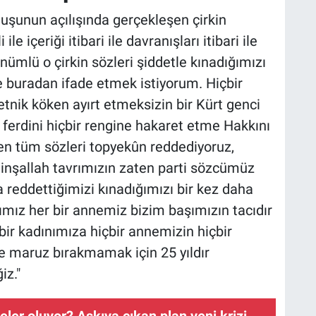
luşunun açılışında gerçekleşen çirkin
 içeriği itibari ile davranışları itibari ile
ümlü o çirkin sözleri şiddetle kınadığımızı
e buradan ifade etmek istiyorum. Hiçbir
etnik köken ayırt etmeksizin bir Kürt genci
r ferdini hiçbir rengine hakaret etme Hakkını
n tüm sözleri topyekûn reddediyoruz,
i inşallah tavrımızın zaten parti sözcümüz
da reddettiğimizi kınadığımızı bir kez daha
ımız her bir annemiz bizim başımızın tacıdır
r kadınımıza hiçbir annemizin hiçbir
ete maruz bırakmamak için 25 yıldır
iz."
ler oluyor? Askıya çıkan plan yeni krizi