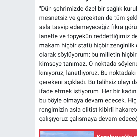
"Dün şehrimizde özel bir sağlık kuru
mesnetsiz ve gerçekten de tüm şekli ile
asla tasvip edemeyeceğiz fıkra görün
lanetle ve topyekûn reddettiğimiz d
makam hiçbir statü hiçbir zenginlik 
olarak söylüyorum; bu milletin hiçbi
kimseye tanımaz. O noktada söylene
kınıyoruz, lanetliyoruz. Bu noktadak
gerekeni açıkladı. Bu talihsiz olayı 
ifade etmek istiyorum. Her bir kadın
bu böyle olmaya devam edecek. Hiçbi
rengimizin asla elitist kibirli hakar
çalışıyoruz çalışmaya devam edeceğ
Karaburun'da ne