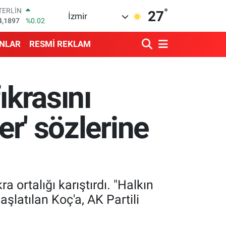
°
TERLİN
27
İzmir
4,1897
%0.02
RAM ALTIN
574.81
%1.44
ANLAR
RESMİ REKLAM
İST100
3.887
%64
ITCOIN
4.360,53
%-0.76
ıkrasını
OLAR
7,7069
%0.17
URO
er' sözlerine
5,0265
%0.01
 ortalığı karıştırdı. "Halkın
latılan Koç'a, AK Partili