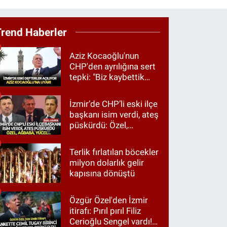
Trend Haberler
Aziz Kocaoğlu'nun
CHP'den ayrılığına sert
tepki: "Biz kaybettik
ama partimizi terk
etmedik"
İzmir’de CHP’li eski ilçe
başkanı isim verdi, ateş
püskürdü: Özel,
Ağbaba, Yücel…
Terlik fırlatılan böcekler
milyon dolarlık gelir
kapısına dönüştü
Özgür Özel'den İzmir
itirafı: Pırıl pırıl Filiz
Cerioğlu Sengel vardı!