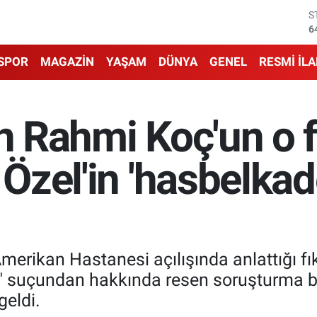
S
6
G
6
SPOR
MAGAZİN
YAŞAM
DÜNYA
GENEL
RESMİ İL
B
1
B
6
an Rahmi Koç'un o f
D
4
E
 Özel'in 'hasbelkad
5
erikan Hastanesi açılışında anlattığı fıkra
" suçundan hakkında resen soruşturma baş
geldi.