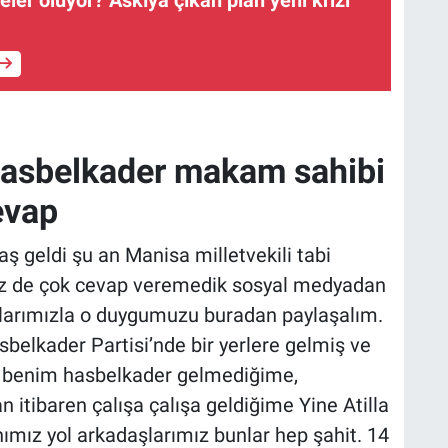
hasbelkader makam sahibi
evap
ş geldi şu an Manisa milletvekili tabi
iz de çok cevap veremedik sosyal medyadan
larımızla o duygumuzu buradan paylaşalım.
sbelkader Partisi’nde bir yerlere gelmiş ve
Şimdi benim hasbelkader gelmediğime,
an itibaren çalışa çalışa geldiğime Yine Atilla
mız yol arkadaşlarımız bunlar hep şahit. 14