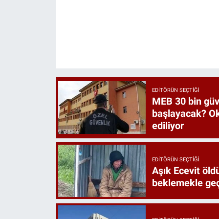
EDITÖRÜN SEÇTIĞI
MEB 30 bin güve
başlayacak? Ok
ediliyor
EDITÖRÜN SEÇTIĞI
Aşık Ecevit öld
beklemekle ge