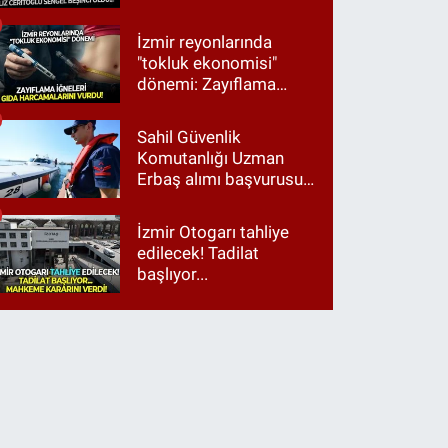
Ama ankette Cemil
Tugay birinci çıktı
İzmir reyonlarında
"tokluk ekonomisi"
dönemi: Zayıflama
iğneleri gıda
harcamalarını vurdu!
Sahil Güvenlik
Komutanlığı Uzman
Erbaş alımı başvurusu
nasıl yapılır? 2026
başvuru şartları neler?
İzmir Otogarı tahliye
edilecek! Tadilat
başlıyor...