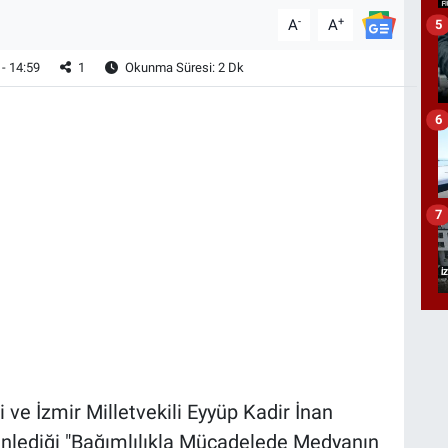
-
+
A
A
5
- 14:59
1
Okunma Süresi: 2 Dk
6
7
 ve İzmir Milletvekili Eyyüp Kadir İnan
nlediği "Bağımlılıkla Mücadelede Medyanın