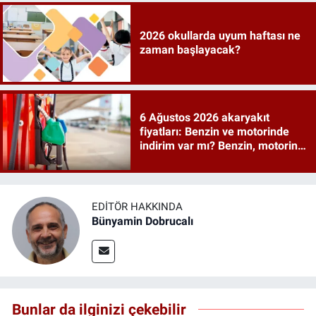
2026 okullarda uyum haftası ne
zaman başlayacak?
6 Ağustos 2026 akaryakıt
fiyatları: Benzin ve motorinde
indirim var mı? Benzin, motorin,
mazot ve LPG ne kadar oldu?
EDITÖR HAKKINDA
Bünyamin Dobrucalı
Bunlar da ilginizi çekebilir