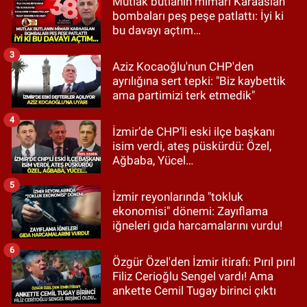
Mutlak butlanın mimarı Karaaslan
bombaları peş peşe patlattı: İyi ki
bu davayı açtım…
3
Aziz Kocaoğlu'nun CHP'den
ayrılığına sert tepki: "Biz kaybettik
ama partimizi terk etmedik"
4
İzmir’de CHP’li eski ilçe başkanı
isim verdi, ateş püskürdü: Özel,
Ağbaba, Yücel…
5
İzmir reyonlarında "tokluk
ekonomisi" dönemi: Zayıflama
iğneleri gıda harcamalarını vurdu!
6
Özgür Özel'den İzmir itirafı: Pırıl pırıl
Filiz Cerioğlu Sengel vardı! Ama
ankette Cemil Tugay birinci çıktı