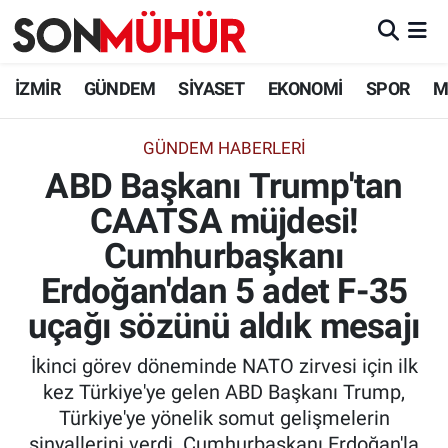
İzmir Nöbetçi Eczaneler
İZMİR
GÜNDEM
SİYASET
EKONOMİ
SPOR
M
İzmir Hava Durumu
GÜNDEM HABERLERI
ABD Başkanı Trump'tan
İzmir Namaz Vakitleri
CAATSA müjdesi!
İzmir Trafik Yoğunluk Haritası
Cumhurbaşkanı
Süper Lig Puan Durumu ve Fikstür
Erdoğan'dan 5 adet F-35
uçağı sözünü aldık mesajı
Tüm Manşetler
İkinci görev döneminde NATO zirvesi için ilk
Son Dakika Haberleri
kez Türkiye'ye gelen ABD Başkanı Trump,
Türkiye'ye yönelik somut gelişmelerin
Haber Arşivi
sinyallerini verdi. Cumhurbaşkanı Erdoğan'la