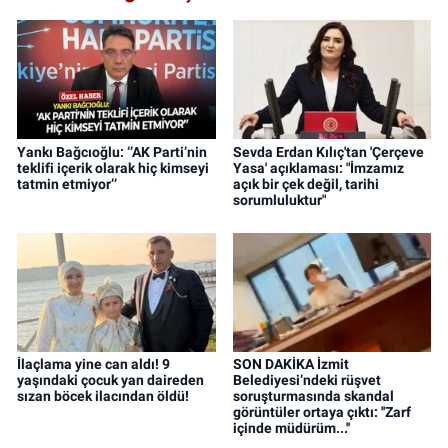
Yankı Bağcıoğlu: ‘’AK Parti’nin
Sevda Erdan Kılıç'tan 'Çerçeve
teklifi içerik olarak hiç kimseyi
Yasa' açıklaması: "İmzamız
tatmin etmiyor’’
açık bir çek değil, tarihi
sorumluluktur"
İlaçlama yine can aldı! 9
SON DAKİKA İzmit
yaşındaki çocuk yan daireden
Belediyesi’ndeki rüşvet
sızan böcek ilacından öldü!
soruşturmasında skandal
görüntüler ortaya çıktı: ''Zarf
içinde müdürüm...''