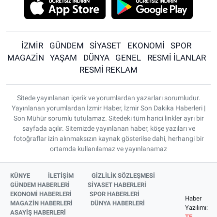
İZMİR
GÜNDEM
SİYASET
EKONOMİ
SPOR
MAGAZİN
YAŞAM
DÜNYA
GENEL
RESMİ İLANLAR
RESMİ REKLAM
Sitede yayınlanan içerik ve yorumlardan yazarları sorumludur.
Yayınlanan yorumlardan İzmir Haber, İzmir Son Dakika Haberleri |
Son Mühür sorumlu tutulamaz. Sitedeki tüm harici linkler ayrı bir
sayfada açılır. Sitemizde yayınlanan haber, köşe yazıları ve
fotoğraflar izin alınmaksızın kaynak gösterilse dahi, herhangi bir
ortamda kullanılamaz ve yayınlanamaz
KÜNYE
İLETİŞİM
GİZLİLİK SÖZLEŞMESİ
GÜNDEM HABERLERİ
SİYASET HABERLERİ
EKONOMİ HABERLERİ
SPOR HABERLERİ
Haber
MAGAZİN HABERLERİ
DÜNYA HABERLERİ
Yazılımı:
ASAYİŞ HABERLERİ
TE