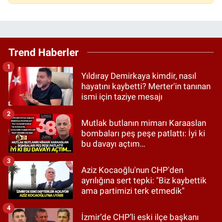
Trend Haberler
1
Yıldıray Demirkaya kimdir, nasıl
hayatını kaybetti? Merter'in tanınan
ismi için taziye mesajı
2
Mutlak butlanın mimarı Karaaslan
bombaları peş peşe patlattı: İyi ki
bu davayı açtım…
3
Aziz Kocaoğlu'nun CHP'den
ayrılığına sert tepki: "Biz kaybettik
ama partimizi terk etmedik"
4
İzmir’de CHP’li eski ilçe başkanı