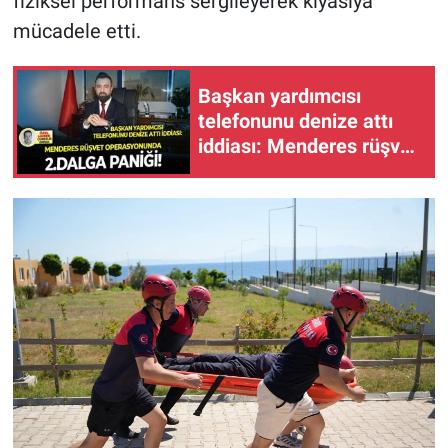
fiziksel performans sergileyerek kıyasıya
mücadele etti.
Başkan yardımcısı
telefonunu denize attı
iddiası: Menderes rüşvet
operasyonunda 2.dalga
paniği!