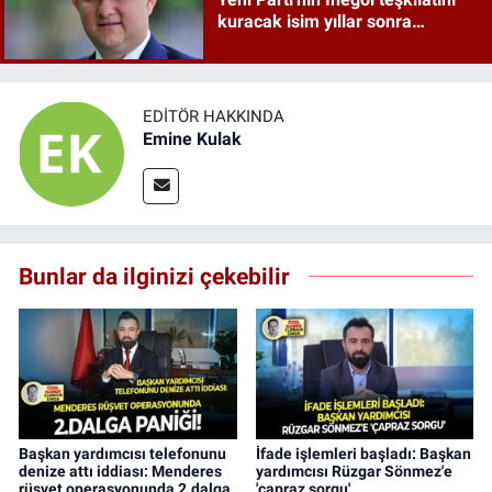
kuracak isim yıllar sonra
sahneye döndü
EDITÖR HAKKINDA
Emine Kulak
Bunlar da ilginizi çekebilir
Başkan yardımcısı telefonunu
İfade işlemleri başladı: Başkan
denize attı iddiası: Menderes
yardımcısı Rüzgar Sönmez'e
rüşvet operasyonunda 2.dalga
'çapraz sorgu'