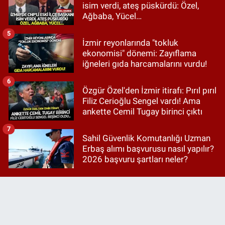
isim verdi, ateş püskürdü: Özel,
Ağbaba, Yücel…
5
İzmir reyonlarında "tokluk
ekonomisi" dönemi: Zayıflama
iğneleri gıda harcamalarını vurdu!
6
Özgür Özel'den İzmir itirafı: Pırıl pırıl
Filiz Cerioğlu Sengel vardı! Ama
ankette Cemil Tugay birinci çıktı
7
Sahil Güvenlik Komutanlığı Uzman
Erbaş alımı başvurusu nasıl yapılır?
2026 başvuru şartları neler?