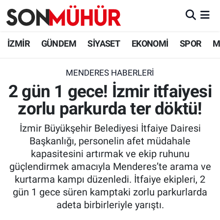
İzmir Nöbetçi Eczaneler
İZMİR
GÜNDEM
SİYASET
EKONOMİ
SPOR
M
İzmir Hava Durumu
MENDERES HABERLERI
2 gün 1 gece! İzmir itfaiyesi
İzmir Namaz Vakitleri
zorlu parkurda ter döktü!
İzmir Trafik Yoğunluk Haritası
İzmir Büyükşehir Belediyesi İtfaiye Dairesi
Süper Lig Puan Durumu ve Fikstür
Başkanlığı, personelin afet müdahale
kapasitesini artırmak ve ekip ruhunu
Tüm Manşetler
güçlendirmek amacıyla Menderes’te arama ve
kurtarma kampı düzenledi. İtfaiye ekipleri, 2
Son Dakika Haberleri
gün 1 gece süren kamptaki zorlu parkurlarda
adeta birbirleriyle yarıştı.
Haber Arşivi