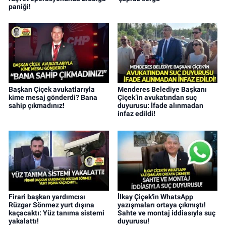
paniği!
Başkan Çiçek avukatlarıyla
Menderes Belediye Başkanı
kime mesaj gönderdi? Bana
Çiçek’in avukatından suç
sahip çıkmadınız!
duyurusu: İfade alınmadan
infaz edildi!
Firari başkan yardımcısı
İlkay Çiçek'in WhatsApp
Rüzgar Sönmez yurt dışına
yazışmaları ortaya çıkmıştı!
kaçacaktı: Yüz tanıma sistemi
Sahte ve montaj iddiasıyla suç
yakalattı!
duyurusu!