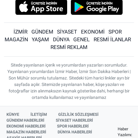
İZMİR
GÜNDEM
SİYASET
EKONOMİ
SPOR
MAGAZİN
YAŞAM
DÜNYA
GENEL
RESMİ İLANLAR
RESMİ REKLAM
Sitede yayınlanan içerik ve yorumlardan yazarları sorumludur.
Yayınlanan yorumlardan İzmir Haber, İzmir Son Dakika Haberleri |
Son Mühür sorumlu tutulamaz. Sitedeki tüm harici linkler ayrı bir
sayfada açılır. Sitemizde yayınlanan haber, köşe yazıları ve
fotoğraflar izin alınmaksızın kaynak gösterilse dahi, herhangi bir
ortamda kullanılamaz ve yayınlanamaz
KÜNYE
İLETİŞİM
GİZLİLİK SÖZLEŞMESİ
GÜNDEM HABERLERİ
SİYASET HABERLERİ
EKONOMİ HABERLERİ
SPOR HABERLERİ
Haber
MAGAZİN HABERLERİ
DÜNYA HABERLERİ
Yazılımı:
ASAYİŞ HABERLERİ