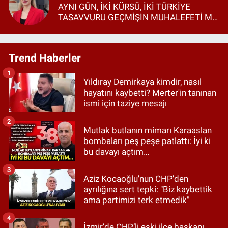
AYNI GÜN, İKİ KÜRSÜ, İKİ TÜRKİYE
TASAVVURU GEÇMİŞİN MUHALEFETİ Mİ,
GELECEĞİN SİYASETİ Mİ?
Trend Haberler
1
Yıldıray Demirkaya kimdir, nasıl
hayatını kaybetti? Merter'in tanınan
ismi için taziye mesajı
2
Mutlak butlanın mimarı Karaaslan
bombaları peş peşe patlattı: İyi ki
bu davayı açtım…
3
Aziz Kocaoğlu'nun CHP'den
ayrılığına sert tepki: "Biz kaybettik
ama partimizi terk etmedik"
4
İzmir’de CHP’li eski ilçe başkanı