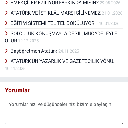
EMEKÇİLER EZİLİYOR FARKINDA MISIN?
29.05.2026
ATATÜRK VE İSTİKLÂL MARŞI SİLİNEMEZ
21.01.2026
EĞİTİM SİSTEMİ TEL TEL DÖKÜLÜYOR...
10.01.2026
SOLCULUK KONUŞMAYLA DEĞİL, MÜCADELEYLE
OLUR
12.12.2025
Başöğretmen Atatürk
24.11.2025
ATATÜRK'ÜN YAZARLIK VE GAZETECİLİK YÖNÜ...
10.11.2025
Yorumlar