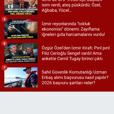
isim verdi, ateş püskürdü: Özel,
Ağbaba, Yücel…
5
İzmir reyonlarında "tokluk
ekonomisi" dönemi: Zayıflama
iğneleri gıda harcamalarını vurdu!
6
Özgür Özel'den İzmir itirafı: Pırıl pırıl
Filiz Cerioğlu Sengel vardı! Ama
ankette Cemil Tugay birinci çıktı
7
Sahil Güvenlik Komutanlığı Uzman
Erbaş alımı başvurusu nasıl yapılır?
2026 başvuru şartları neler?