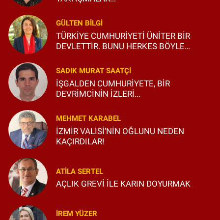
GÜLTEN BILGI
TÜRKİYE CUMHURİYETİ ÜNİTER BİR
DEVLETTİR. BUNU HERKES BÖYLE
BİLSİN VE ÖĞRENSİN!
SADIK MURAT SAATÇI
İŞGALDEN CUMHURİYETE, BİR
DEVRİMCİNİN İZLERİ...
MEHMET KARABEL
İZMİR VALİSİ’NİN OĞLUNU NEDEN
KAÇIRDILAR!
ATILA SERTEL
AÇLIK GREVİ İLE KARIN DOYURMAK
İREM YÜZER