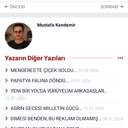
ÖNCEKI
SONRAKI
Mustafa Kandemir
Yazarın Diğer Yazıları
MENDERES'TE ÇİÇEK SOLDU...
05.08.2026
PAPATYA FALINA DÖNDÜ...
29.07.2026
YENİ BİR YOL'DA YÜRÜYELİM ARKADAŞLAR...
22.07.2026
ASRIN GECESİ MİLLETİN GÜCÜ...
15.07.2026
DİMESİ BENDEN, BU REKLAM OLMAMIŞ...
09.07.2026