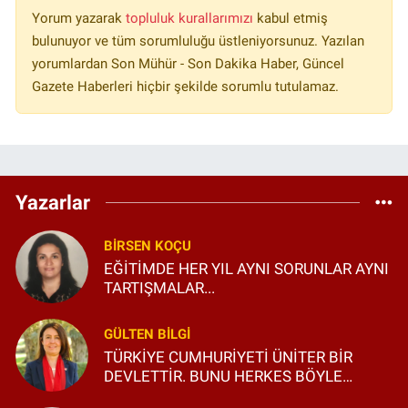
Yorum yazarak
topluluk kurallarımızı
kabul etmiş
bulunuyor ve tüm sorumluluğu üstleniyorsunuz. Yazılan
yorumlardan Son Mühür - Son Dakika Haber, Güncel
Gazete Haberleri hiçbir şekilde sorumlu tutulamaz.
Yazarlar
BIRSEN KOÇU
EĞİTİMDE HER YIL AYNI SORUNLAR AYNI
TARTIŞMALAR...
GÜLTEN BILGI
TÜRKİYE CUMHURİYETİ ÜNİTER BİR
DEVLETTİR. BUNU HERKES BÖYLE
BİLSİN VE ÖĞRENSİN!