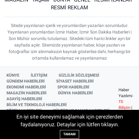
RESMİ REKLAM
Sitede yayınlanan içerik ve yorumlardan yazarları sorumludur.
Yayınlanan yorumlardan İzmir Haber, İzmir Son Dakika Haberleri |
Son Mühür sorumlu tutulamaz. Sitedeki tüm harici linkler ayrı bir
sayfada açılır. Sitemizde yayınlanan haber, köşe yazıları ve
fotoğraflar izin alınmaksızın kaynak gösterilse dahi, herhangi bir
ortamda kullanılamaz ve yayınlanamaz
KÜNYE
İLETİŞİM
GİZLİLİK SÖZLEŞMESİ
GÜNDEM HABERLERİ
SİYASET HABERLERİ
EKONOMİ HABERLERİ
SPOR HABERLERİ
Haber
MAGAZİN HABERLERİ
DÜNYA HABERLERİ
Yazılımı:
ASAYİŞ HABERLERİ
TE
BİLİM VE TEKNOLOJİ HABERLERİ
Bilişim
|
EĞİTİM HABERLERİ
KÜLTÜR VE SANAT HABERLERİ
Copyright
En iyi site deneyimi sağlamak için çerezlerden
SAĞLIK HABERLERİ
YAŞAM HABERLERİ
© 2026
YEREL HABERLER
İZMİR HABERLERİ
faydalanıyoruz. Detaylar için lütfen tıklayın.
SİNEMA VE TELEVİZYON HABERLERİ
TAMAM