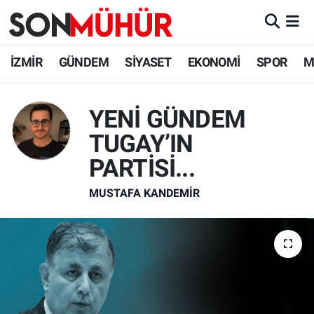
İzmir Nöbetçi Eczaneler
İZMİR
GÜNDEM
SİYASET
EKONOMİ
SPOR
M
İzmir Hava Durumu
YENİ GÜNDEM
İzmir Namaz Vakitleri
TUGAY’IN
İzmir Trafik Yoğunluk Haritası
PARTİSİ...
MUSTAFA KANDEMIR
Süper Lig Puan Durumu ve Fikstür
Tüm Manşetler
Son Dakika Haberleri
Haber Arşivi