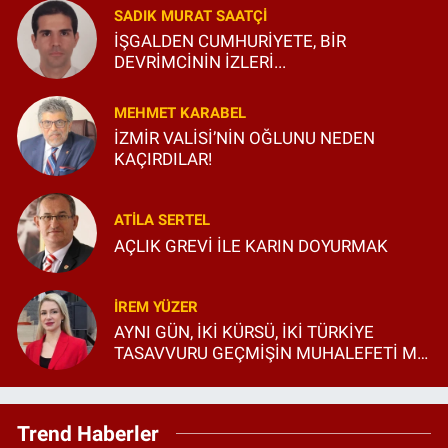
SADIK MURAT SAATÇI
İŞGALDEN CUMHURİYETE, BİR
DEVRİMCİNİN İZLERİ...
MEHMET KARABEL
İZMİR VALİSİ’NİN OĞLUNU NEDEN
KAÇIRDILAR!
ATILA SERTEL
AÇLIK GREVİ İLE KARIN DOYURMAK
İREM YÜZER
AYNI GÜN, İKİ KÜRSÜ, İKİ TÜRKİYE
TASAVVURU GEÇMİŞİN MUHALEFETİ Mİ,
GELECEĞİN SİYASETİ Mİ?
Trend Haberler