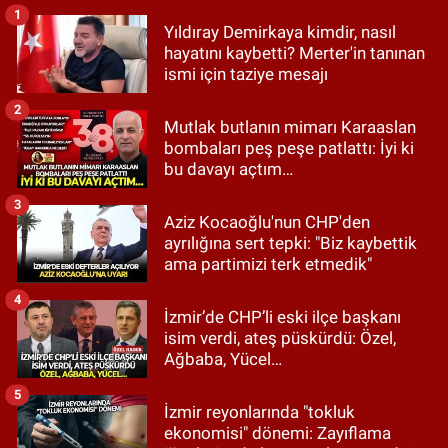
1
Yıldıray Demirkaya kimdir, nasıl
hayatını kaybetti? Merter'in tanınan
ismi için taziye mesajı
2
Mutlak butlanın mimarı Karaaslan
bombaları peş peşe patlattı: İyi ki
bu davayı açtım…
3
Aziz Kocaoğlu'nun CHP'den
ayrılığına sert tepki: "Biz kaybettik
ama partimizi terk etmedik"
4
İzmir’de CHP’li eski ilçe başkanı
isim verdi, ateş püskürdü: Özel,
Ağbaba, Yücel…
5
İzmir reyonlarında "tokluk
ekonomisi" dönemi: Zayıflama