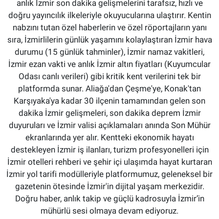
anlık İzmir son dakika gelişmelerini tarafsız, hızlı ve
doğru yayıncılık ilkeleriyle okuyucularına ulaştırır. Kentin
nabzını tutan özel haberlerin ve özel röportajların yanı
sıra, İzmirlilerin günlük yaşamını kolaylaştıran İzmir hava
durumu (15 günlük tahminler), İzmir namaz vakitleri,
İzmir ezan vakti ve anlık İzmir altın fiyatları (Kuyumcular
Odası canlı verileri) gibi kritik kent verilerini tek bir
platformda sunar. Aliağa'dan Çeşme'ye, Konak'tan
Karşıyaka'ya kadar 30 ilçenin tamamından gelen son
dakika İzmir gelişmeleri, son dakika deprem İzmir
duyuruları ve İzmir valisi açıklamaları anında Son Mühür
ekranlarında yer alır. Kentteki ekonomik hayatı
destekleyen İzmir iş ilanları, turizm profesyonelleri için
İzmir otelleri rehberi ve şehir içi ulaşımda hayat kurtaran
İzmir yol tarifi modülleriyle platformumuz, geleneksel bir
gazetenin ötesinde İzmir'in dijital yaşam merkezidir.
Doğru haber, anlık takip ve güçlü kadrosuyla İzmir’in
mühürlü sesi olmaya devam ediyoruz.