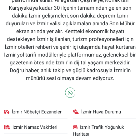
platformda sunar. Aliağa'dan Çeşme'ye, Konak'tan
Karşıyaka'ya kadar 30 ilçenin tamamından gelen son
dakika İzmir gelişmeleri, son dakika deprem İzmir
duyuruları ve İzmir valisi açıklamaları anında Son Mühür
ekranlarında yer alır. Kentteki ekonomik hayatı
destekleyen İzmir iş ilanları, turizm profesyonelleri için
İzmir otelleri rehberi ve şehir içi ulaşımda hayat kurtaran
İzmir yol tarifi modülleriyle platformumuz, geleneksel bir
gazetenin ötesinde İzmir'in dijital yaşam merkezidir.
Doğru haber, anlık takip ve güçlü kadrosuyla İzmir’in
mühürlü sesi olmaya devam ediyoruz.
İzmir Nöbetçi Eczaneler
İzmir Hava Durumu
İzmir Namaz Vakitleri
İzmir Trafik Yoğunluk
Haritası