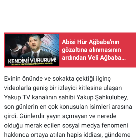
Abisi Hür Ağbaba'nın
gözaltına alınmasının
ardından Veli Ağbaba
Meclis kürsüsünden
seslendi: Tek bir somut
Evinin önünde ve sokakta çektiği ilginç
suç kanıtı varsa kendimi
videolarla geniş bir izleyici kitlesine ulaşan
vururum
Yakup TV kanalının sahibi Yakup Şahkulubey,
son günlerin en çok konuşulan isimleri arasına
girdi. Günlerdir yayın açmayan ve nerede
olduğu merak edilen sosyal medya fenomeni
hakkında ortaya atılan hapis iddiası, gündeme