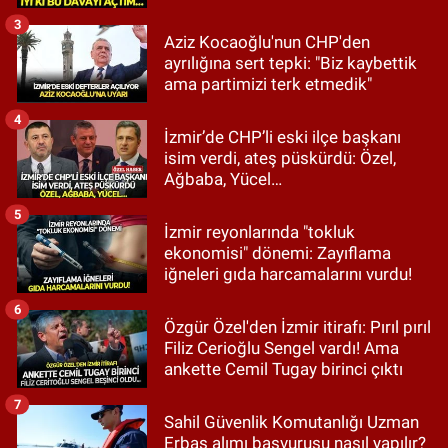
3
Aziz Kocaoğlu'nun CHP'den
ayrılığına sert tepki: "Biz kaybettik
ama partimizi terk etmedik"
4
İzmir’de CHP’li eski ilçe başkanı
isim verdi, ateş püskürdü: Özel,
Ağbaba, Yücel…
5
İzmir reyonlarında "tokluk
ekonomisi" dönemi: Zayıflama
iğneleri gıda harcamalarını vurdu!
6
Özgür Özel'den İzmir itirafı: Pırıl pırıl
Filiz Cerioğlu Sengel vardı! Ama
ankette Cemil Tugay birinci çıktı
7
Sahil Güvenlik Komutanlığı Uzman
Erbaş alımı başvurusu nasıl yapılır?