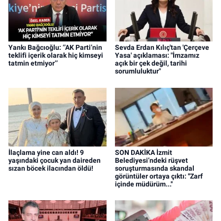
Yankı Bağcıoğlu: ‘’AK Parti’nin
Sevda Erdan Kılıç'tan 'Çerçeve
teklifi içerik olarak hiç kimseyi
Yasa' açıklaması: "İmzamız
tatmin etmiyor’’
açık bir çek değil, tarihi
sorumluluktur"
İlaçlama yine can aldı! 9
SON DAKİKA İzmit
yaşındaki çocuk yan daireden
Belediyesi’ndeki rüşvet
sızan böcek ilacından öldü!
soruşturmasında skandal
görüntüler ortaya çıktı: ''Zarf
içinde müdürüm...''