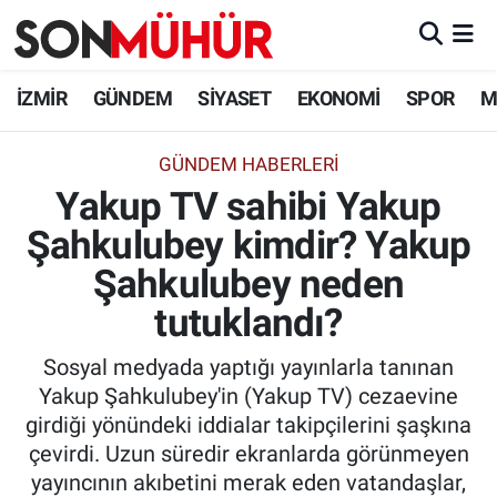
İzmir Nöbetçi Eczaneler
İZMİR
GÜNDEM
SİYASET
EKONOMİ
SPOR
M
İzmir Hava Durumu
GÜNDEM HABERLERI
Yakup TV sahibi Yakup
İzmir Namaz Vakitleri
Şahkulubey kimdir? Yakup
İzmir Trafik Yoğunluk Haritası
Şahkulubey neden
Süper Lig Puan Durumu ve Fikstür
tutuklandı?
Sosyal medyada yaptığı yayınlarla tanınan
Tüm Manşetler
Yakup Şahkulubey'in (Yakup TV) cezaevine
girdiği yönündeki iddialar takipçilerini şaşkına
Son Dakika Haberleri
çevirdi. Uzun süredir ekranlarda görünmeyen
yayıncının akıbetini merak eden vatandaşlar,
Haber Arşivi