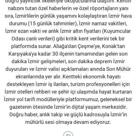
doğru yayıncılık ilkeleriyle okuyucularına ulaştırır. Kentin
nabzını tutan özel haberlerin ve özel röportajların yanı
sıra, İzmirlilerin günlük yaşamını kolaylaştıran İzmir hava
durumu (15 günlük tahminler), İzmir namaz vakitleri,
İzmir ezan vakti ve anlık İzmir altın fiyatları (Kuyumcular
Odası canlı verileri) gibi kritik kent verilerini tek bir
platformda sunar. Aliağa'dan Çeşme'ye, Konak'tan
Karşıyaka'ya kadar 30 ilçenin tamamından gelen son
dakika İzmir gelişmeleri, son dakika deprem İzmir
duyuruları ve İzmir valisi açıklamaları anında Son Mühür
ekranlarında yer alır. Kentteki ekonomik hayatı
destekleyen İzmir iş ilanları, turizm profesyonelleri için
İzmir otelleri rehberi ve şehir içi ulaşımda hayat kurtaran
İzmir yol tarifi modülleriyle platformumuz, geleneksel bir
gazetenin ötesinde İzmir'in dijital yaşam merkezidir.
Doğru haber, anlık takip ve güçlü kadrosuyla İzmir’in
mühürlü sesi olmaya devam ediyoruz.