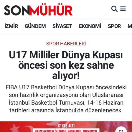
İzmir Nöbetçi Eczaneler
İZMİR
GÜNDEM
SİYASET
EKONOMİ
SPOR
M
İzmir Hava Durumu
SPOR HABERLERI
U17 Milliler Dünya Kupası
İzmir Namaz Vakitleri
öncesi son kez sahne
İzmir Trafik Yoğunluk Haritası
alıyor!
Süper Lig Puan Durumu ve Fikstür
FIBA U17 Basketbol Dünya Kupası öncesindeki
son hazırlık organizasyonu olan Uluslararası
Tüm Manşetler
İstanbul Basketbol Turnuvası, 14-16 Haziran
tarihleri arasında İstanbul’da düzenlenecek.
Son Dakika Haberleri
Haber Arşivi