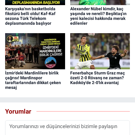
Karşıyaka'nın basketbolda
Alexander Nübel kimdir, kaç
fikstürü belli oldu! Kaf-Kaf
yaşında ve nereli? Beşiktaş'ın
sezona Türk Telekom
yeni kalecisi hakkında merak
deplasmanında başlıyor
edilenler
İzmir'deki Mardinlilere birlik
Fenerbahçe Sturm Graz maç
çağrısı! Mardinspor
özeti 2-0 Rövanş ne zaman?
taraftarlarından dikkat çeken
Kadıköy'de 2-0'lık avantaj
mesaj
Yorumlar