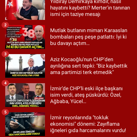
Yıldıray Demirkaya kimdir, nasıl
hayatını kaybetti? Merter'in tanınan
ismi için taziye mesajı
2
Mutlak butlanın mimarı Karaaslan
bombaları peş peşe patlattı: İyi ki
bu davayı açtım…
3
Aziz Kocaoğlu'nun CHP'den
ayrılığına sert tepki: "Biz kaybettik
ama partimizi terk etmedik"
4
İzmir’de CHP’li eski ilçe başkanı
isim verdi, ateş püskürdü: Özel,
Ağbaba, Yücel…
5
İzmir reyonlarında "tokluk
ekonomisi" dönemi: Zayıflama
iğneleri gıda harcamalarını vurdu!