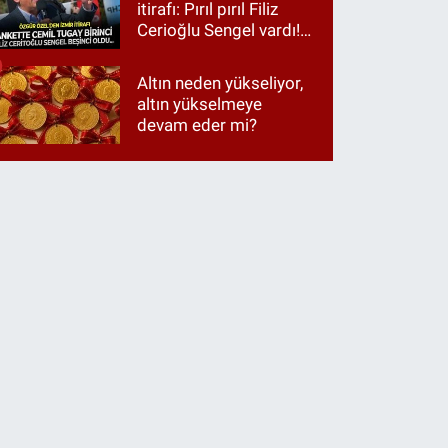
itirafı: Pırıl pırıl Filiz
Cerioğlu Sengel vardı!
Ama ankette Cemil
Tugay birinci çıktı
Altın neden yükseliyor,
altın yükselmeye
devam eder mi?