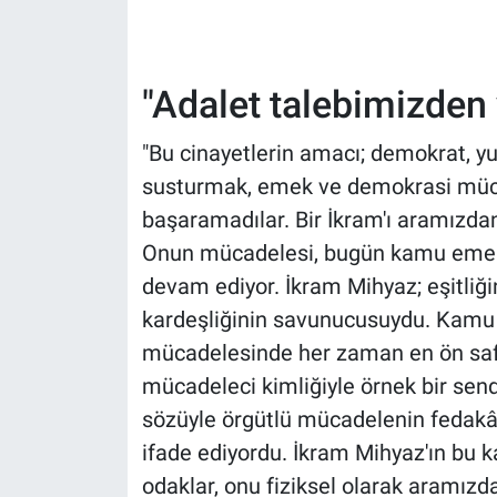
"Adalet talebimizde
"Bu cinayetlerin amacı; demokrat, yu
susturmak, emek ve demokrasi müca
başaramadılar. Bir İkram'ı aramızdan a
Onun mücadelesi, bugün kamu emek
devam ediyor. İkram Mihyaz; eşitliğin
kardeşliğinin savunucusuydu. Kamu 
mücadelesinde her zaman en ön safla
mücadeleci kimliğiyle örnek bir sendi
sözüyle örgütlü mücadelenin fedakâr
ifade ediyordu. İkram Mihyaz'ın bu k
odaklar, onu fiziksel olarak aramızd