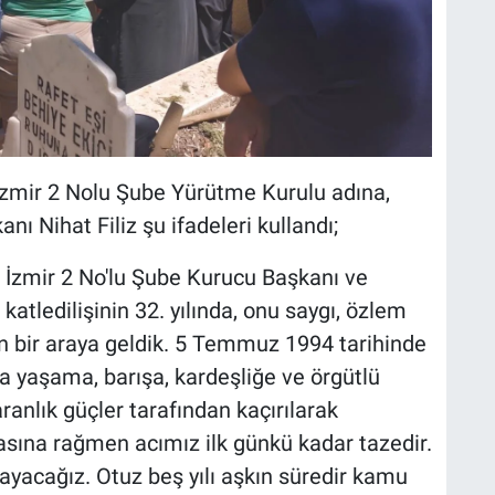
zmir 2 Nolu Şube Yürütme Kurulu adına,
ı Nihat Filiz şu ifadeleri kullandı;
İzmir 2 No'lu Şube Kurucu Başkanı ve
atledilişinin 32. yılında, onu saygı, özlem
in bir araya geldik. 5 Temmuz 1994 tarihinde
a yaşama, barışa, kardeşliğe ve örgütlü
lık güçler tarafından kaçırılarak
asına rağmen acımız ilk günkü kadar tazedir.
yacağız. Otuz beş yılı aşkın süredir kamu