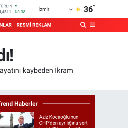
4,4811
%0.38
°
36
RAM ALTIN
İzmir
660.55
%0.03
İST100
3.779
%-14
ANLAR
RESMİ REKLAM
ITCOIN
4.944,08
%-0.18
OLAR
7,7436
%0.18
ı!
URO
5,2510
%0.32
hayatını kaybeden İkram
Trend Haberler
Aziz Kocaoğlu'nun
CHP'den ayrılığına sert