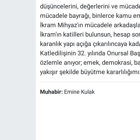
düşüncelerini, değerlerini ve mücad
mücadele bayrağı, binlerce kamu em
İkram Mihyaz'ın mücadele arkadaşlar
İkram'ın katilleri bulunsun, hesap so
karanlık yapı açığa çıkarılıncaya k
Katledilişinin 32. yılında Onursal Ba
özlemle anıyor; emek, demokrasi, ba
yakışır şekilde büyütme kararlılığımı
Muhabir:
Emine Kulak