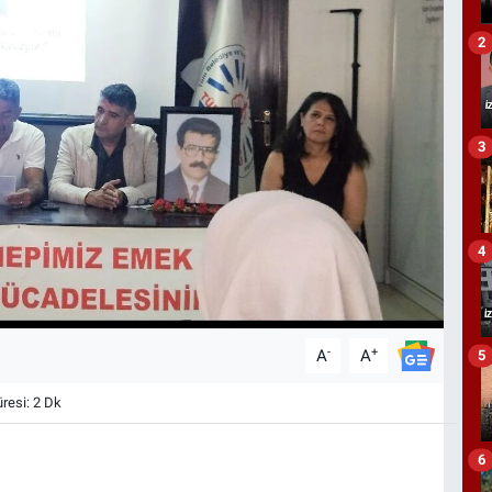
2
3
4
-
+
A
A
5
esi: 2 Dk
6