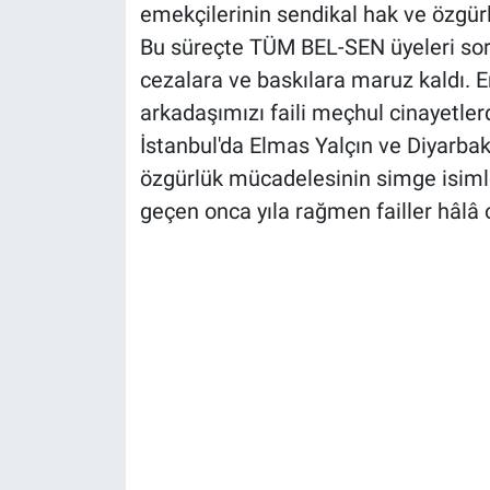
emekçilerinin sendikal hak ve özgürl
Bu süreçte TÜM BEL-SEN üyeleri soru
cezalara ve baskılara maruz kaldı. E
arkadaşımızı faili meçhul cinayetler
İstanbul'da Elmas Yalçın ve Diyarb
özgürlük mücadelesinin simge isimle
geçen onca yıla rağmen failler hâlâ o