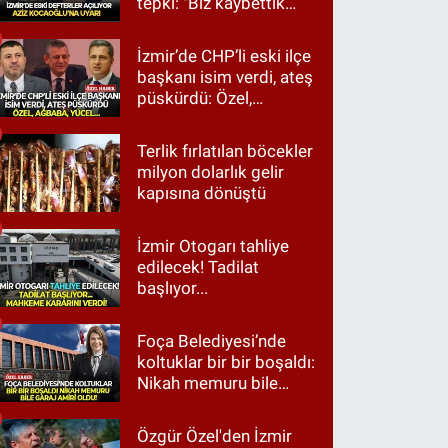
tepki: "Biz kaybettik
ama partimizi terk
etmedik"
İzmir’de CHP’li eski ilçe
başkanı isim verdi, ateş
püskürdü: Özel,
Ağbaba, Yücel…
Terlik fırlatılan böcekler
milyon dolarlık gelir
kapısına dönüştü
İzmir Otogarı tahliye
edilecek! Tadilat
başlıyor...
Foça Belediyesi’nde
koltuklar bir bir boşaldı:
Nikah memuru bile
garaj amiri oldu!
Özgür Özel'den İzmir