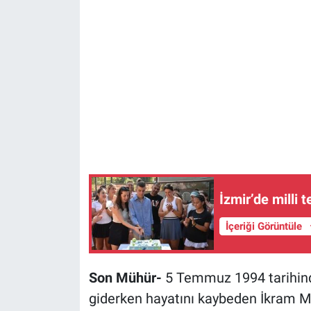
İzmir’de milli 
İçeriği Görüntüle
Son Mühür-
5 Temmuz 1994 tarihind
giderken hayatını kaybeden İkram Mi