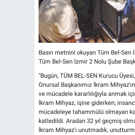
Basın metnini okuyan Tüm Bel-Sen İ
Tüm Bel-Sen İzmir 2 Nolu Şube Başkan
"Bugün, TÜM BEL-SEN Kurucu Üyesi, 
Onursal Başkanımız İkram Mihyaz'ın k
ve mücadele kararlılığıyla anmak iç
İkram Mihyaz, işine giderken; insanc
mücadeleye tahammülü olmayan karan
katledildi. Aradan 32 yıl geçmiş olm
İkram Mihyaz'ı unutmadık, unutturma