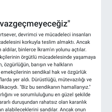
n vazgeçmeyeceğiz"
rtsever, devrimci ve mücadeleci insanları
delesini korkuyla teslim almaktı. Ancak
ldılar, binlerce İkram'ın yolunu açtılar.
çilerinin örgütlü mücadelesinde yaşamaya
, özgürlüğün, barışın ve halkların
emekçilerinin sendikal hak ve özgürlük
rda yer aldı. Dürüstlüğü, mütevazılığı ve
kacıydı. "Biz bu sendikanın hamallarıyız."
lığını ve sorumluluğunu en güzel şekilde
ararlı duruşundan rahatsız olan karanlık
an alabileceklerini sandılar. Ancak onun