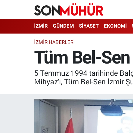
İzmir Nöbetçi Eczaneler
İZMİR
GÜNDEM
SİYASET
EKONOMİ
İzmir Hava Durumu
İZMIR HABERLERI
Tüm Bel-Sen 
İzmir Namaz Vakitleri
İzmir Trafik Yoğunluk Haritası
5 Temmuz 1994 tarihinde Balç
Mihyaz'ı, Tüm Bel-Sen İzmir Şu
Süper Lig Puan Durumu ve Fikstür
Tüm Manşetler
Son Dakika Haberleri
Haber Arşivi