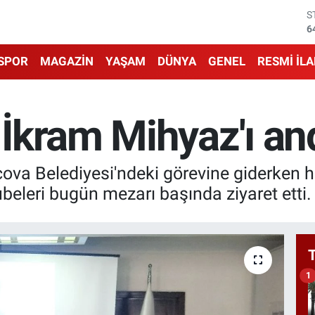
6
G
6
B
1
SPOR
MAGAZİN
YAŞAM
DÜNYA
GENEL
RESMİ İL
B
6
D
4
İkram Mihyaz'ı and
E
5
ova Belediyesi'ndeki görevine giderken 
beleri bugün mezarı başında ziyaret etti.
1