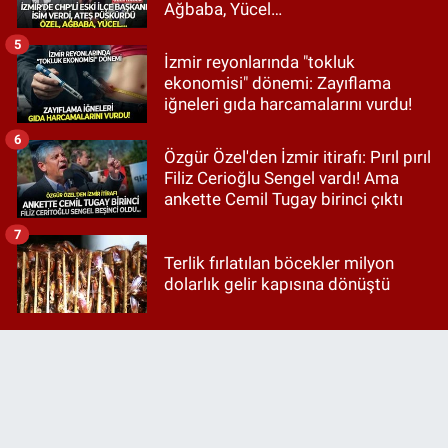
Ağbaba, Yücel…
5
İzmir reyonlarında "tokluk
ekonomisi" dönemi: Zayıflama
iğneleri gıda harcamalarını vurdu!
6
Özgür Özel'den İzmir itirafı: Pırıl pırıl
Filiz Cerioğlu Sengel vardı! Ama
ankette Cemil Tugay birinci çıktı
7
Terlik fırlatılan böcekler milyon
dolarlık gelir kapısına dönüştü