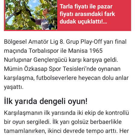
Tarla fiyatı ile pazar
fiyatı arasındaki fark
dudak uçuklattı!
Bardacık incir sezonu
açıldı
Bölgesel Amatör Lig 8. Grup Play-Off yarı final
maçında Torbalıspor ile Manisa 1965
Nurlupınar Gençlergücü karşı karşıya geldi.
Mümin Özkasap Spor Tesisleri’nde oynanan
karşılaşma, futbolseverlere heyecan dolu anlar
yaşattı.
İlk yarıda dengeli oyun!
Karşılaşmanın ilk yarısında iki ekip de kontrollü
bir oyun sergiledi. İlk yarı golsüz berbaerlikle
tamamlanırken, ikinci devrede tempo arttı. Her