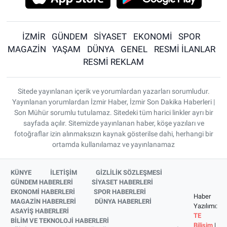
İZMİR
GÜNDEM
SİYASET
EKONOMİ
SPOR
MAGAZİN
YAŞAM
DÜNYA
GENEL
RESMİ İLANLAR
RESMİ REKLAM
Sitede yayınlanan içerik ve yorumlardan yazarları sorumludur.
Yayınlanan yorumlardan İzmir Haber, İzmir Son Dakika Haberleri |
Son Mühür sorumlu tutulamaz. Sitedeki tüm harici linkler ayrı bir
sayfada açılır. Sitemizde yayınlanan haber, köşe yazıları ve
fotoğraflar izin alınmaksızın kaynak gösterilse dahi, herhangi bir
ortamda kullanılamaz ve yayınlanamaz
KÜNYE
İLETİŞİM
GİZLİLİK SÖZLEŞMESİ
GÜNDEM HABERLERİ
SİYASET HABERLERİ
EKONOMİ HABERLERİ
SPOR HABERLERİ
Haber
MAGAZİN HABERLERİ
DÜNYA HABERLERİ
Yazılımı:
ASAYİŞ HABERLERİ
TE
BİLİM VE TEKNOLOJİ HABERLERİ
Bilişim
|