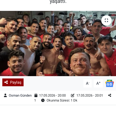
yaşattı.
Paylaş
-
+
A
A
Osman Günden
17.05.2026 - 20:00
17.05.2026 - 20:01
1
Okunma Süresi: 1 Dk