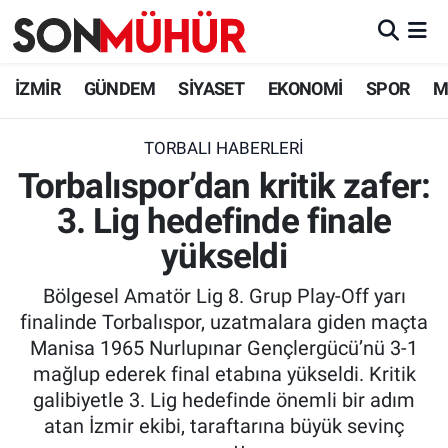
İzmir Nöbetçi Eczaneler
İZMİR
GÜNDEM
SİYASET
EKONOMİ
SPOR
M
İzmir Hava Durumu
TORBALI HABERLERI
Torbalıspor’dan kritik zafer:
İzmir Namaz Vakitleri
3. Lig hedefinde finale
İzmir Trafik Yoğunluk Haritası
yükseldi
Süper Lig Puan Durumu ve Fikstür
Bölgesel Amatör Lig 8. Grup Play-Off yarı
finalinde Torbalıspor, uzatmalara giden maçta
Tüm Manşetler
Manisa 1965 Nurlupınar Gençlergücü’nü 3-1
mağlup ederek final etabına yükseldi. Kritik
Son Dakika Haberleri
galibiyetle 3. Lig hedefinde önemli bir adım
atan İzmir ekibi, taraftarına büyük sevinç
Haber Arşivi