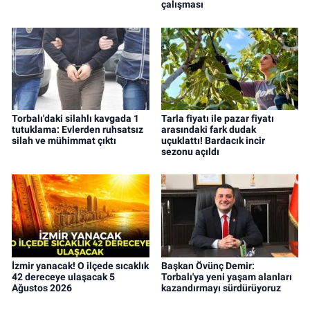
çalışması
Torbalı'daki silahlı kavgada 1
Tarla fiyatı ile pazar fiyatı
tutuklama: Evlerden ruhsatsız
arasındaki fark dudak
silah ve mühimmat çıktı
uçuklattı! Bardacık incir
sezonu açıldı
İzmir yanacak! O ilçede sıcaklık
Başkan Övünç Demir:
42 dereceye ulaşacak 5
Torbalı'ya yeni yaşam alanları
Ağustos 2026
kazandırmayı sürdürüyoruz