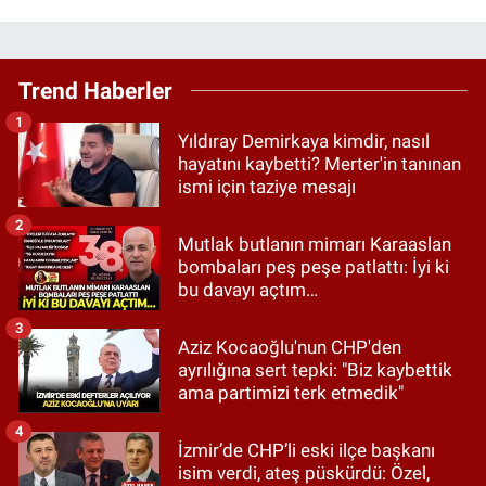
Trend Haberler
1
Yıldıray Demirkaya kimdir, nasıl
hayatını kaybetti? Merter'in tanınan
ismi için taziye mesajı
2
Mutlak butlanın mimarı Karaaslan
bombaları peş peşe patlattı: İyi ki
bu davayı açtım…
3
Aziz Kocaoğlu'nun CHP'den
ayrılığına sert tepki: "Biz kaybettik
ama partimizi terk etmedik"
4
İzmir’de CHP’li eski ilçe başkanı
isim verdi, ateş püskürdü: Özel,