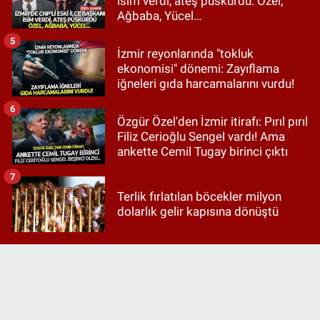
isim verdi, ateş püskürdü: Özel,
Ağbaba, Yücel…
5
İzmir reyonlarında "tokluk
ekonomisi" dönemi: Zayıflama
iğneleri gıda harcamalarını vurdu!
6
Özgür Özel'den İzmir itirafı: Pırıl pırıl
Filiz Cerioğlu Sengel vardı! Ama
ankette Cemil Tugay birinci çıktı
7
Terlik fırlatılan böcekler milyon
dolarlık gelir kapısına dönüştü