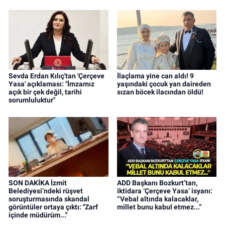
Sevda Erdan Kılıç'tan 'Çerçeve
İlaçlama yine can aldı! 9
Yasa' açıklaması: "İmzamız
yaşındaki çocuk yan daireden
açık bir çek değil, tarihi
sızan böcek ilacından öldü!
sorumluluktur"
SON DAKİKA İzmit
ADD Başkanı Bozkurt’tan,
Belediyesi’ndeki rüşvet
iktidara ‘Çerçeve Yasa’ isyanı:
soruşturmasında skandal
“Vebal altında kalacaklar,
görüntüler ortaya çıktı: ''Zarf
millet bunu kabul etmez...”
içinde müdürüm...''