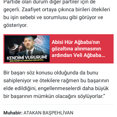
Partide olan durum diğer partiler için de
geçerli. Zaafiyet ortaya çıkınca birileri ötekileri
bu işin sebebi ve sorumlusu gibi görüyor ve
gösteriyor.
Abisi Hür Ağbaba'nın
gözaltına alınmasının
ardından Veli Ağbaba
Meclis kürsüsünden
seslendi: Tek bir somut
Bir başarı söz konusu olduğunda da bunu
suç kanıtı varsa kendimi
sahipleniyor ve ötekilere rağmen bu başarının
vururum
elde edildiğini, engellenmeselerdi daha büyük
bir başarının mümkün olacağını söylüyorlar.”
Muhabir:
ATAKAN BAŞPEHLİVAN