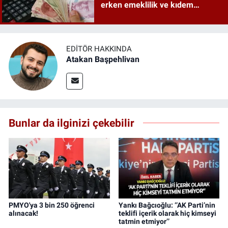
erken emeklilik ve kıdem
tazminatı ayrıntıları
EDITÖR HAKKINDA
Atakan Başpehlivan
Bunlar da ilginizi çekebilir
PMYO'ya 3 bin 250 öğrenci
Yankı Bağcıoğlu: ‘’AK Parti’nin
alınacak!
teklifi içerik olarak hiç kimseyi
tatmin etmiyor’’