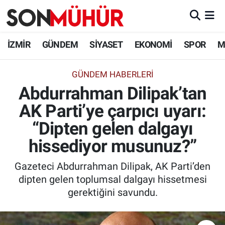
İzmir Nöbetçi Eczaneler
İZMİR
GÜNDEM
SİYASET
EKONOMİ
SPOR
M
İzmir Hava Durumu
GÜNDEM HABERLERI
Abdurrahman Dilipak’tan
İzmir Namaz Vakitleri
AK Parti’ye çarpıcı uyarı:
İzmir Trafik Yoğunluk Haritası
“Dipten gelen dalgayı
Süper Lig Puan Durumu ve Fikstür
hissediyor musunuz?”
Gazeteci Abdurrahman Dilipak, AK Parti’den
Tüm Manşetler
dipten gelen toplumsal dalgayı hissetmesi
gerektiğini savundu.
Son Dakika Haberleri
Haber Arşivi