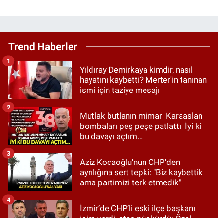
Trend Haberler
1
Yıldıray Demirkaya kimdir, nasıl
hayatını kaybetti? Merter'in tanınan
ismi için taziye mesajı
2
Mutlak butlanın mimarı Karaaslan
bombaları peş peşe patlattı: İyi ki
bu davayı açtım…
3
Aziz Kocaoğlu'nun CHP'den
ayrılığına sert tepki: "Biz kaybettik
ama partimizi terk etmedik"
4
İzmir’de CHP’li eski ilçe başkanı