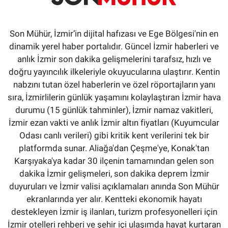
Son Mühür, İzmir’in dijital hafızası ve Ege Bölgesi'nin en
dinamik yerel haber portalıdır. Güncel İzmir haberleri ve
anlık İzmir son dakika gelişmelerini tarafsız, hızlı ve
doğru yayıncılık ilkeleriyle okuyucularına ulaştırır. Kentin
nabzını tutan özel haberlerin ve özel röportajların yanı
sıra, İzmirlilerin günlük yaşamını kolaylaştıran İzmir hava
durumu (15 günlük tahminler), İzmir namaz vakitleri,
İzmir ezan vakti ve anlık İzmir altın fiyatları (Kuyumcular
Odası canlı verileri) gibi kritik kent verilerini tek bir
platformda sunar. Aliağa'dan Çeşme'ye, Konak'tan
Karşıyaka'ya kadar 30 ilçenin tamamından gelen son
dakika İzmir gelişmeleri, son dakika deprem İzmir
duyuruları ve İzmir valisi açıklamaları anında Son Mühür
ekranlarında yer alır. Kentteki ekonomik hayatı
destekleyen İzmir iş ilanları, turizm profesyonelleri için
İzmir otelleri rehberi ve şehir içi ulaşımda hayat kurtaran