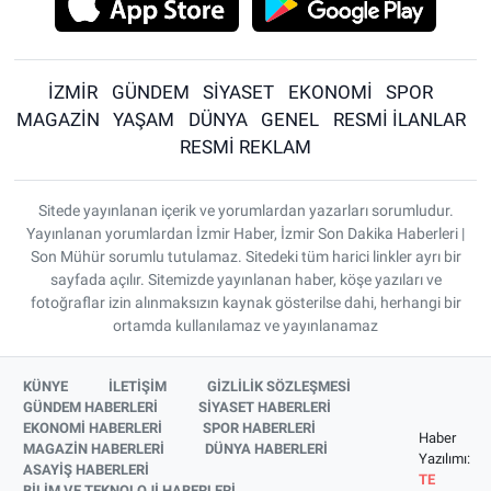
İZMİR
GÜNDEM
SİYASET
EKONOMİ
SPOR
MAGAZİN
YAŞAM
DÜNYA
GENEL
RESMİ İLANLAR
RESMİ REKLAM
Sitede yayınlanan içerik ve yorumlardan yazarları sorumludur.
Yayınlanan yorumlardan İzmir Haber, İzmir Son Dakika Haberleri |
Son Mühür sorumlu tutulamaz. Sitedeki tüm harici linkler ayrı bir
sayfada açılır. Sitemizde yayınlanan haber, köşe yazıları ve
fotoğraflar izin alınmaksızın kaynak gösterilse dahi, herhangi bir
ortamda kullanılamaz ve yayınlanamaz
KÜNYE
İLETİŞİM
GİZLİLİK SÖZLEŞMESİ
GÜNDEM HABERLERİ
SİYASET HABERLERİ
EKONOMİ HABERLERİ
SPOR HABERLERİ
Haber
MAGAZİN HABERLERİ
DÜNYA HABERLERİ
Yazılımı:
ASAYİŞ HABERLERİ
TE
BİLİM VE TEKNOLOJİ HABERLERİ