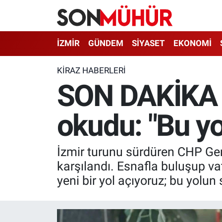
İzmir Nöbetçi Eczaneler
İZMİR
GÜNDEM
SİYASET
EKONOMİ
İzmir Hava Durumu
KIRAZ HABERLERI
SON DAKİKA 
İzmir Namaz Vakitleri
okudu: "Bu yo
İzmir Trafik Yoğunluk Haritası
Süper Lig Puan Durumu ve Fikstür
İzmir turunu sürdüren CHP Gene
Tüm Manşetler
karşılandı. Esnafla buluşup va
yeni bir yol açıyoruz; bu yolun 
Son Dakika Haberleri
Haber Arşivi