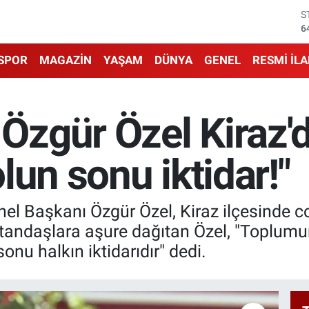
G
6
B
1
SPOR
MAGAZİN
YAŞAM
DÜNYA
GENEL
RESMİ İL
B
6
D
4
Özgür Özel Kiraz
E
5
S
lun sonu iktidar!"
6
l Başkanı Özgür Özel, Kiraz ilçesinde co
tandaşlara aşure dağıtan Özel, "Toplumun
sonu halkın iktidarıdır" dedi.