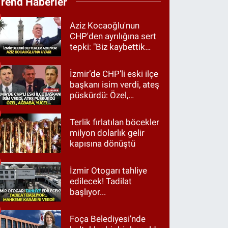
Trend Haberler
Aziz Kocaoğlu'nun
CHP'den ayrılığına sert
tepki: "Biz kaybettik
ama partimizi terk
etmedik"
İzmir’de CHP’li eski ilçe
başkanı isim verdi, ateş
püskürdü: Özel,
Ağbaba, Yücel…
Terlik fırlatılan böcekler
milyon dolarlık gelir
kapısına dönüştü
İzmir Otogarı tahliye
edilecek! Tadilat
başlıyor...
Foça Belediyesi’nde