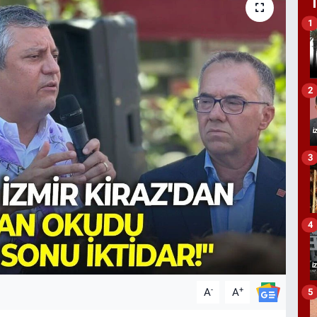
1
2
3
4
-
+
A
A
5