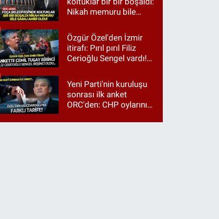
koltuklar bir bir boşaldı:
Nikah memuru bile
garaj amiri oldu!
Özgür Özel'den İzmir
itirafı: Pırıl pırıl Filiz
Cerioğlu Sengel vardı!
Ama ankette Cemil
Tugay birinci çıktı
Yeni Parti'nin kuruluşu
sonrası ilk anket
ORC'den: CHP oylarının
üçte ikisi Özgür Özel'e,
üçte biri Kılıçdaroğlu'na