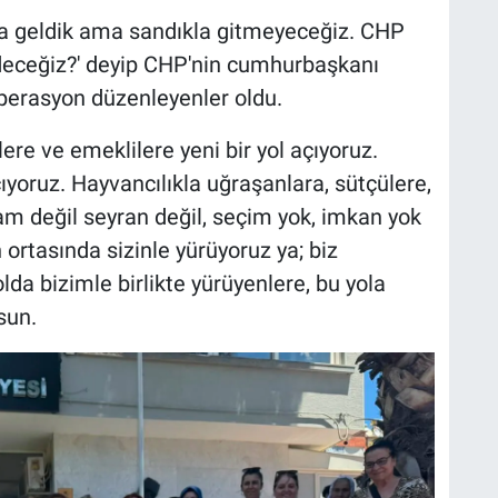
la geldik ama sandıkla gitmeyeceğiz. CHP
edeceğiz?' deyip CHP'nin cumhurbaşkanı
perasyon düzenleyenler oldu.
ere ve emeklilere yeni bir yol açıyoruz.
açıyoruz. Hayvancılıkla uğraşanlara, sütçülere,
ram değil seyran değil, seçim yok, imkan yok
ortasında sizinle yürüyoruz ya; biz
olda bizimle birlikte yürüyenlere, bu yola
sun.