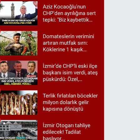
Aziz Kocaoğlu'nun
CHP'den ayrılığına sert
tepki: "Biz kaybettik
ama partimizi terk
etmedik"
Domateslerin verimini
artıran mutfak sırrı:
Köklerine 1 kaşık
dökün
İzmir’de CHP’li eski ilçe
başkanı isim verdi, ateş
püskürdü: Özel,
Ağbaba, Yücel…
Terlik fırlatılan böcekler
milyon dolarlık gelir
kapısına dönüştü
İzmir Otogarı tahliye
edilecek! Tadilat
başlıyor...