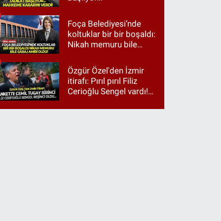
Foça Belediyesi’nde
koltuklar bir bir boşaldı:
Nikah memuru bile
garaj amiri oldu!
Özgür Özel'den İzmir
itirafı: Pırıl pırıl Filiz
Cerioğlu Sengel vardı!
Ama ankette Cemil
Tugay birinci çıktı