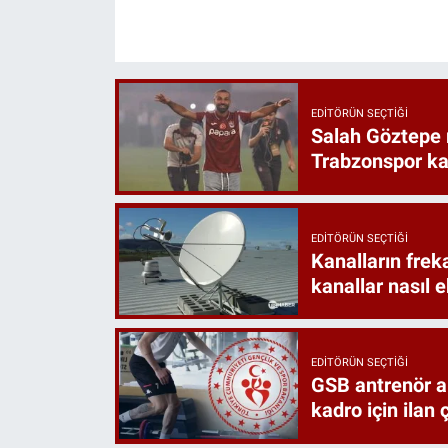
EDITÖRÜN SEÇTIĞI
Salah Göztepe
Trabzonspor k
EDITÖRÜN SEÇTIĞI
Kanalların frek
kanallar nasıl 
EDITÖRÜN SEÇTIĞI
GSB antrenör a
kadro için ilan ç