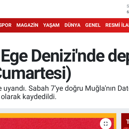
6
6
SPOR
MAGAZİN
YAŞAM
DÜNYA
GENEL
RESMİ İL
1
6
ge Denizi'nde de
4
5
umartesi)
 uyandı. Sabah 7'ye doğru Muğla'nın Dat
olarak kaydedildi.