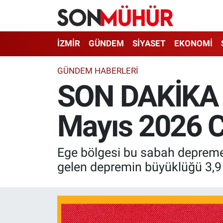
İzmir Nöbetçi Eczaneler
İZMİR
GÜNDEM
SİYASET
EKONOMİ
İzmir Hava Durumu
GÜNDEM HABERLERI
SON DAKİKA E
İzmir Namaz Vakitleri
Mayıs 2026 C
İzmir Trafik Yoğunluk Haritası
Süper Lig Puan Durumu ve Fikstür
Ege bölgesi bu sabah depreme
Tüm Manşetler
gelen depremin büyüklüğü 3,9 
Son Dakika Haberleri
Haber Arşivi