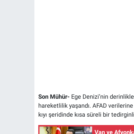
Son Mühür-
Ege Denizi’nin derinlikler
hareketlilik yaşandı. AFAD verilerin
kıyı şeridinde kısa süreli bir tedirginl
Van ve Afyonka