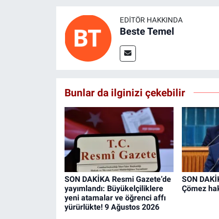
EDITÖR HAKKINDA
Beste Temel
Bunlar da ilginizi çekebilir
SON DAKİKA Resmi Gazete’de
SON DAKİKA
yayımlandı: Büyükelçiliklere
Çömez hak
yeni atamalar ve öğrenci affı
yürürlükte! 9 Ağustos 2026