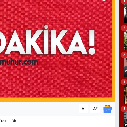
1
2
3
4
-
+
A
A
5
esi: 1 Dk