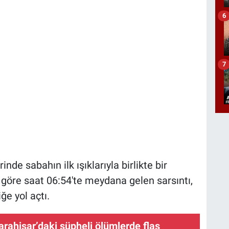
6
7
inde sabahın ilk ışıklarıyla birlikte bir
e göre saat 06:54'te meydana gelen sarsıntı,
iğe yol açtı.
rahisar’daki şüpheli ölümlerde flaş