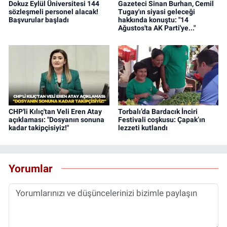
Dokuz Eylül Üniversitesi 144
Gazeteci Sinan Burhan, Cemil
sözleşmeli personel alacak!
Tugay'ın siyasi geleceği
Başvurular başladı
hakkında konuştu: "14
Ağustos'ta AK Parti'ye..."
CHP'li Kılıç'tan Veli Eren Atay
Torbalı’da Bardacık İnciri
açıklaması: "Dosyanın sonuna
Festivali coşkusu: Çapak’ın
kadar takipçisiyiz!"
lezzeti kutlandı
Yorumlar