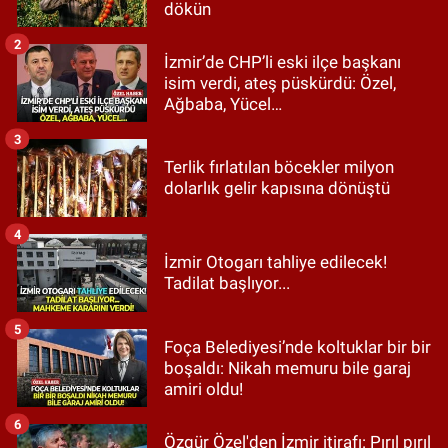
dökün
2
İzmir’de CHP’li eski ilçe başkanı
isim verdi, ateş püskürdü: Özel,
Ağbaba, Yücel…
3
Terlik fırlatılan böcekler milyon
dolarlık gelir kapısına dönüştü
4
İzmir Otogarı tahliye edilecek!
Tadilat başlıyor...
5
Foça Belediyesi’nde koltuklar bir bir
boşaldı: Nikah memuru bile garaj
amiri oldu!
6
Özgür Özel'den İzmir itirafı: Pırıl pırıl