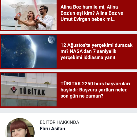
Alina Boz hamile mi, Alina
Boz'un eşi kim? Alina Boz ve
Umut Evirgen bebek mi
bekliyor?
12 Ağustos'ta yerçekimi duracak
mı? NASA'dan 7 saniyelik
yerçekimi iddiasına yanıt
TÜBİTAK 2250 burs başvuruları
başladı: Başvuru şartları neler,
son gün ne zaman?
EDITÖR HAKKINDA
Ebru Asitan