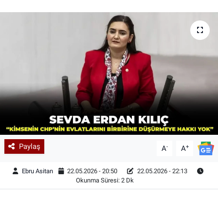
Paylaş
-
+
A
A
Ebru Asitan
22.05.2026 - 20:50
22.05.2026 - 22:13
Okunma Süresi: 2 Dk