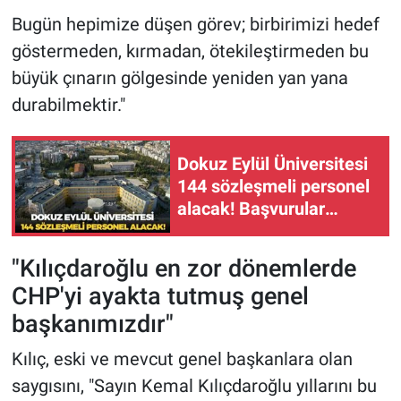
Bugün hepimize düşen görev; birbirimizi hedef
göstermeden, kırmadan, ötekileştirmeden bu
büyük çınarın gölgesinde yeniden yan yana
durabilmektir."
Dokuz Eylül Üniversitesi
144 sözleşmeli personel
alacak! Başvurular
başladı
"Kılıçdaroğlu en zor dönemlerde
CHP'yi ayakta tutmuş genel
başkanımızdır"
Kılıç, eski ve mevcut genel başkanlara olan
saygısını, "Sayın Kemal Kılıçdaroğlu yıllarını bu