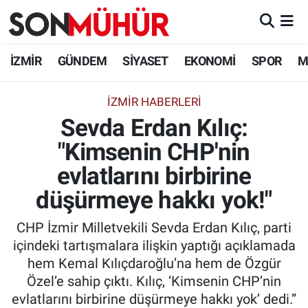
İzmir Nöbetçi Eczaneler
İZMİR
GÜNDEM
SİYASET
EKONOMİ
SPOR
M
İzmir Hava Durumu
İZMIR HABERLERI
Sevda Erdan Kılıç:
İzmir Namaz Vakitleri
"Kimsenin CHP'nin
İzmir Trafik Yoğunluk Haritası
evlatlarını birbirine
Süper Lig Puan Durumu ve Fikstür
düşürmeye hakkı yok!"
CHP İzmir Milletvekili Sevda Erdan Kılıç, parti
Tüm Manşetler
içindeki tartışmalara ilişkin yaptığı açıklamada
hem Kemal Kılıçdaroğlu’na hem de Özgür
Son Dakika Haberleri
Özel’e sahip çıktı. Kılıç, ‘Kimsenin CHP’nin
evlatlarını birbirine düşürmeye hakkı yok’ dedi.”
Haber Arşivi