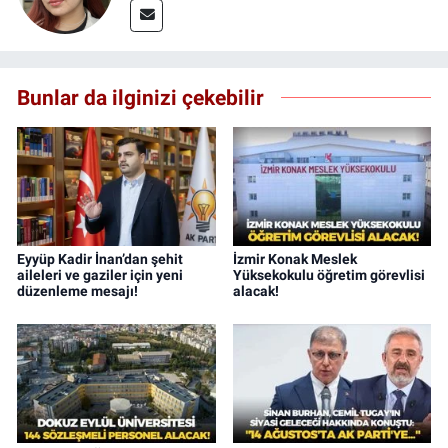
Bunlar da ilginizi çekebilir
Eyyüp Kadir İnan’dan şehit
İzmir Konak Meslek
aileleri ve gaziler için yeni
Yüksekokulu öğretim görevlisi
düzenleme mesajı!
alacak!