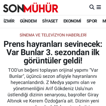
İzmir Nöbetçi Eczaneler
İZMİR
GÜNDEM
SİYASET
EKONOMİ
SPOR
M
İzmir Hava Durumu
SINEMA VE TELEVIZYON HABERLERI
Prens hayranları sevinecek:
İzmir Namaz Vakitleri
Var Bunlar 3. sezondan ilk
İzmir Trafik Yoğunluk Haritası
görüntüler geldi!
Süper Lig Puan Durumu ve Fikstür
TOD'un beğeni toplayan orijinal yapımı "Var
Bunlar", üçüncü sezon afişiyle hayranlarını
Tüm Manşetler
heyecanlandırdı. Z Medya yapımı olan ve
yönetmenliğini Arif Gökdeniz Uslu'nun
Son Dakika Haberleri
üstlendiği dizinin senaryosu, başroller Giray
Altınok ve Kerem Özdoğan'a ait. Dizinin yeni
Haber Arşivi