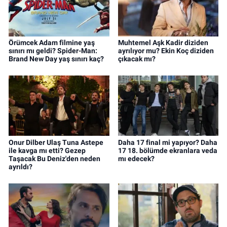
Örümcek Adam filmine yaş
Muhtemel Aşk Kadir diziden
sınırı mı geldi? Spider-Man:
ayrılıyor mu? Ekin Koç diziden
Brand New Day yaş sınırı kaç?
çıkacak mı?
Onur Dilber Ulaş Tuna Astepe
Daha 17 final mi yapıyor? Daha
ile kavga mı etti? Gezep
17 18. bölümde ekranlara veda
Taşacak Bu Deniz'den neden
mı edecek?
ayrıldı?