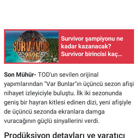
Survivor şampiyonu ne
kadar kazanacak?
Survivor birincisi kaç
para alacak 2026?
Son Mühür-
TOD'un sevilen orijinal
yapımlarından "Var Bunlar"ın üçüncü sezon afişi
nihayet izleyiciyle buluştu. İlk iki sezonunda
geniş bir hayran kitlesi edinen dizi, yeni afişiyle
de üçüncü sezonda ekranlara damga
vuracağının güçlü sinyallerini verdi.
Prodüksiyon detayları ve yaratıcı