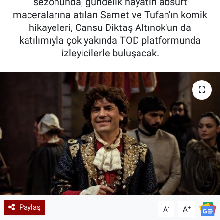
sezonunda, gündelik hayatın absürt
maceralarına atılan Samet ve Tufan'ın komik
hikayeleri, Cansu Diktaş Altınok'un da
katılımıyla çok yakında TOD platformunda
izleyicilerle buluşacak.
Paylaş
-
+
A
A