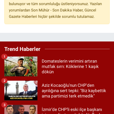
bulunuyor ve tüm sorumluluğu üstleniyorsunuz. Yazılan
yorumlardan Son Mühür - Son Dakika Haber, Güncel
Gazete Haberleri hiçbir şekilde sorumlu tutulamaz.
Trend Haberler
1
Domateslerin verimini artıran
mutfak sırrı: Köklerine 1 kaşık
dökün
2
Aziz Kocaoğlu'nun CHP'den
ayrılığına sert tepki: "Biz kaybettik
ama partimizi terk etmedik"
3
İzmir’de CHP’li eski ilçe başkanı