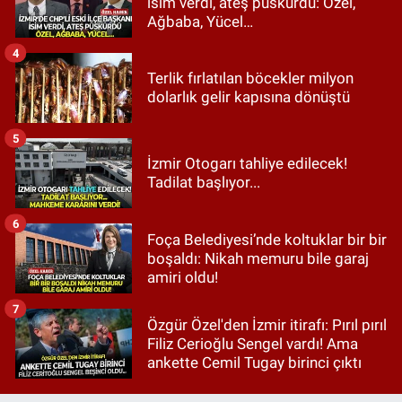
isim verdi, ateş püskürdü: Özel,
Ağbaba, Yücel…
4
Terlik fırlatılan böcekler milyon
dolarlık gelir kapısına dönüştü
5
İzmir Otogarı tahliye edilecek!
Tadilat başlıyor...
6
Foça Belediyesi’nde koltuklar bir bir
boşaldı: Nikah memuru bile garaj
amiri oldu!
7
Özgür Özel'den İzmir itirafı: Pırıl pırıl
Filiz Cerioğlu Sengel vardı! Ama
ankette Cemil Tugay birinci çıktı