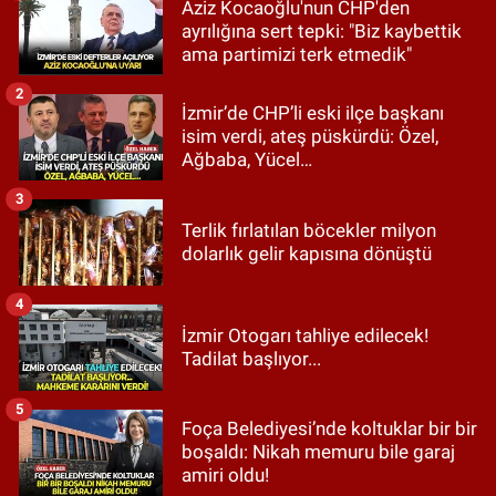
Aziz Kocaoğlu'nun CHP'den
ayrılığına sert tepki: "Biz kaybettik
ama partimizi terk etmedik"
2
İzmir’de CHP’li eski ilçe başkanı
isim verdi, ateş püskürdü: Özel,
Ağbaba, Yücel…
3
Terlik fırlatılan böcekler milyon
dolarlık gelir kapısına dönüştü
4
İzmir Otogarı tahliye edilecek!
Tadilat başlıyor...
5
Foça Belediyesi’nde koltuklar bir bir
boşaldı: Nikah memuru bile garaj
amiri oldu!