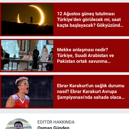
12 Ağustos güneş tutulması
Türkiye'den görülecek mi, saat
kaçta başlayacak? Gökyüzünde
tarihi an
Mekke anlaşması nedir?
Türkiye, Suudi Arabistan ve
Pakistan ortak savunma
anlaşması maddeleri
Ebrar Karakurt'un sağlık durumu
nasıl? Ebrar Karakurt Avrupa
Şampiyonası'nda sahada olacak
mı?
EDITÖR HAKKINDA
Osman Günden