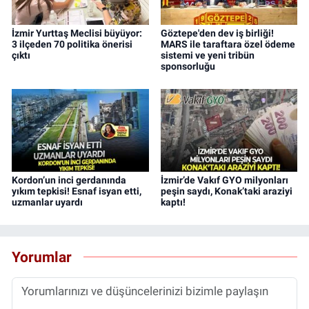
İzmir Yurttaş Meclisi büyüyor:
Göztepe'den dev iş birliği!
3 ilçeden 70 politika önerisi
MARS ile taraftara özel ödeme
çıktı
sistemi ve yeni tribün
sponsorluğu
Kordon’un inci gerdanında
İzmir’de Vakıf GYO milyonları
yıkım tepkisi! Esnaf isyan etti,
peşin saydı, Konak’taki araziyi
uzmanlar uyardı
kaptı!
Yorumlar