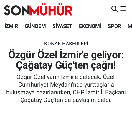
İzmir Nöbetçi Eczaneler
İZMİR
GÜNDEM
SİYASET
EKONOMİ
SPOR
M
İzmir Hava Durumu
KONAK HABERLERI
Özgür Özel İzmir'e geliyor:
İzmir Namaz Vakitleri
Çağatay Güç'ten çağrı!
İzmir Trafik Yoğunluk Haritası
Özgür Özel yarın İzmir'e gelecek. Özel,
Süper Lig Puan Durumu ve Fikstür
Cumhuriyet Meydanı'nda yurttaşlarla
buluşmaya hazırlanırken, CHP İzmir İl Başkanı
Tüm Manşetler
Çağatay Güç'ten de paylaşım geldi.
Son Dakika Haberleri
Haber Arşivi