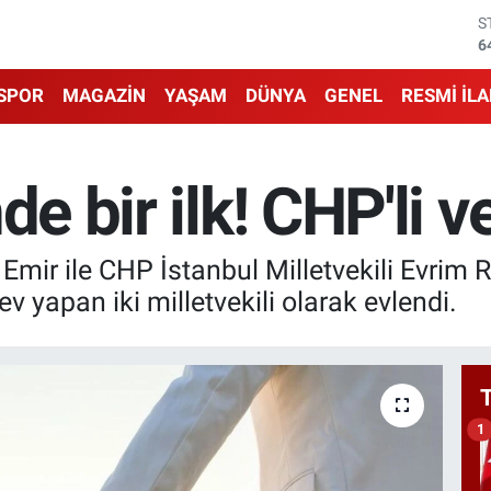
6
G
6
B
1
SPOR
MAGAZİN
YAŞAM
DÜNYA
GENEL
RESMİ İL
B
6
D
4
de bir ilk! CHP'li v
E
5
Emir ile CHP İstanbul Milletvekili Evrim 
v yapan iki milletvekili olarak evlendi.
1