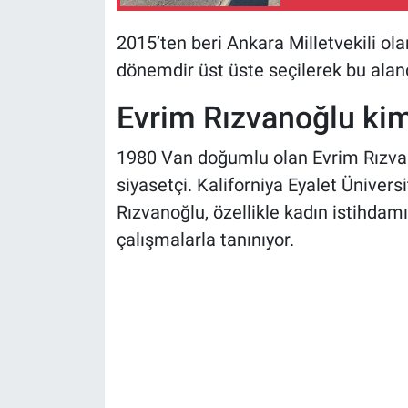
2015’ten beri Ankara Milletvekili ol
dönemdir üst üste seçilerek bu aland
Evrim Rızvanoğlu kim
1980 Van doğumlu olan Evrim Rızvano
siyasetçi. Kaliforniya Eyalet Ünivers
Rızvanoğlu, özellikle kadın istihdam
çalışmalarla tanınıyor.