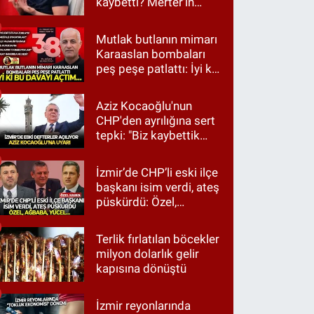
kaybetti? Merter'in
tanınan ismi için taziye
mesajı
Mutlak butlanın mimarı
Karaaslan bombaları
peş peşe patlattı: İyi ki
bu davayı açtım…
Aziz Kocaoğlu'nun
CHP'den ayrılığına sert
tepki: "Biz kaybettik
ama partimizi terk
etmedik"
İzmir’de CHP’li eski ilçe
başkanı isim verdi, ateş
püskürdü: Özel,
Ağbaba, Yücel…
Terlik fırlatılan böcekler
milyon dolarlık gelir
kapısına dönüştü
İzmir reyonlarında