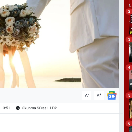
2
3
4
-
+
A
A
5
 13:51
Okunma Süresi: 1 Dk
6