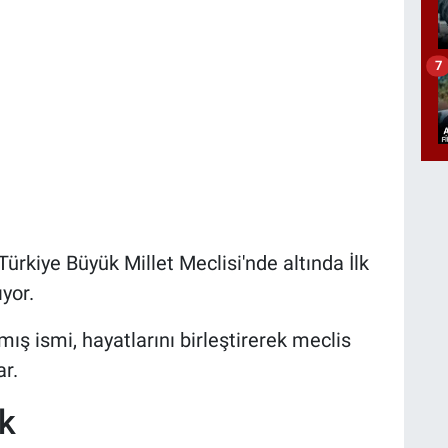
7
ürkiye Büyük Millet Meclisi'nde altında İlk
yor.
mış ismi, hayatlarını birleştirerek meclis
ar.
lk