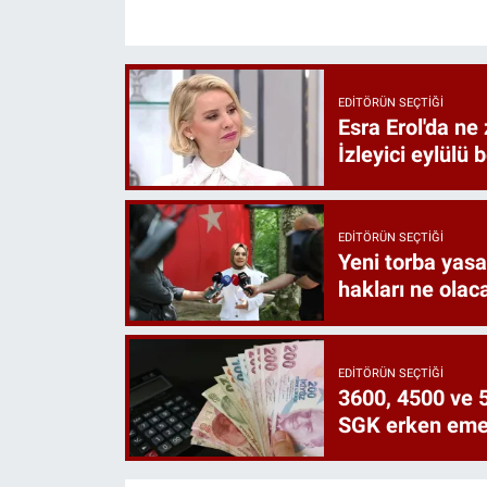
EDITÖRÜN SEÇTIĞI
Esra Erol'da ne 
İzleyici eylülü 
EDITÖRÜN SEÇTIĞI
Yeni torba yasa 
hakları ne olac
EDITÖRÜN SEÇTIĞI
3600, 4500 ve 5
SGK erken emekl