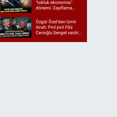
"tokluk ekonomisi"
dönemi: Zayıflama
iğneleri gıda
harcamalarını vurdu!
Özgür Özel'den İzmir
itirafı: Pırıl pırıl Filiz
Cerioğlu Sengel vardı!
Ama ankette Cemil
Tugay birinci çıktı