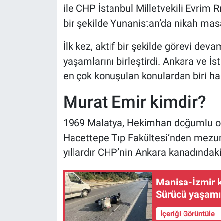
ile CHP İstanbul Milletvekili Evrim 
bir şekilde Yunanistan’da nikah mas
İlk kez, aktif bir şekilde görevi deva
yaşamlarını birleştirdi. Ankara ve İs
en çok konuşulan konulardan biri hal
Murat Emir kimdir?
1969 Malatya, Hekimhan doğumlu olan
Hacettepe Tıp Fakültesi’nden mezun 
yıllardır CHP’nin Ankara kanadındaki
Manisa-İzmir k
Sürücü yaşamını
İçeriği Görüntüle