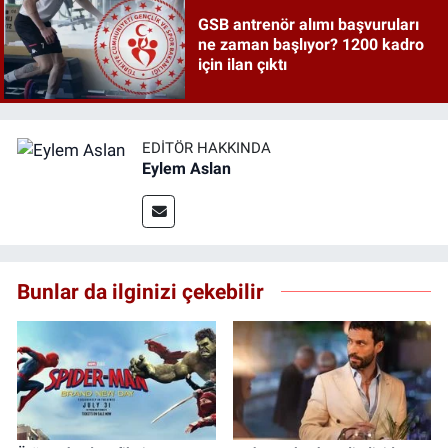
GSB antrenör alımı başvuruları
ne zaman başlıyor? 1200 kadro
için ilan çıktı
EDITÖR HAKKINDA
Eylem Aslan
Bunlar da ilginizi çekebilir