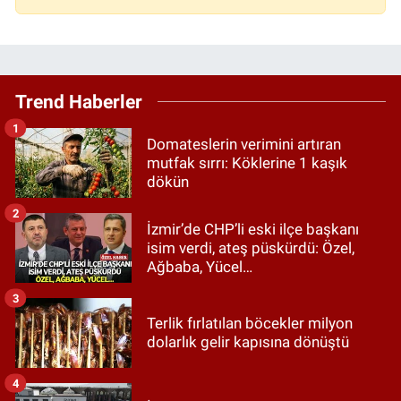
Trend Haberler
1
Domateslerin verimini artıran
mutfak sırrı: Köklerine 1 kaşık
dökün
2
İzmir’de CHP’li eski ilçe başkanı
isim verdi, ateş püskürdü: Özel,
Ağbaba, Yücel…
3
Terlik fırlatılan böcekler milyon
dolarlık gelir kapısına dönüştü
4