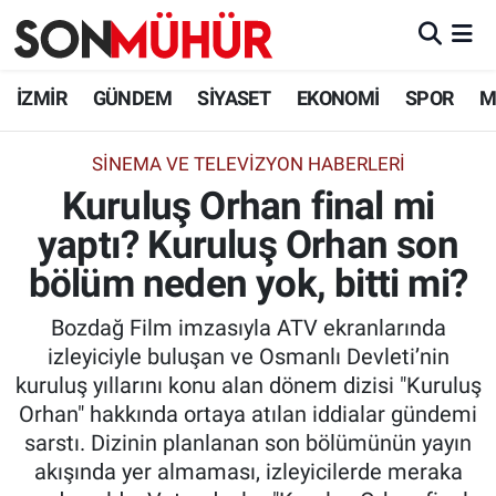
İzmir Nöbetçi Eczaneler
İZMİR
GÜNDEM
SİYASET
EKONOMİ
SPOR
M
İzmir Hava Durumu
SINEMA VE TELEVIZYON HABERLERI
Kuruluş Orhan final mi
İzmir Namaz Vakitleri
yaptı? Kuruluş Orhan son
İzmir Trafik Yoğunluk Haritası
bölüm neden yok, bitti mi?
Süper Lig Puan Durumu ve Fikstür
Bozdağ Film imzasıyla ATV ekranlarında
izleyiciyle buluşan ve Osmanlı Devleti’nin
Tüm Manşetler
kuruluş yıllarını konu alan dönem dizisi "Kuruluş
Orhan" hakkında ortaya atılan iddialar gündemi
Son Dakika Haberleri
sarstı. Dizinin planlanan son bölümünün yayın
akışında yer almaması, izleyicilerde meraka
Haber Arşivi