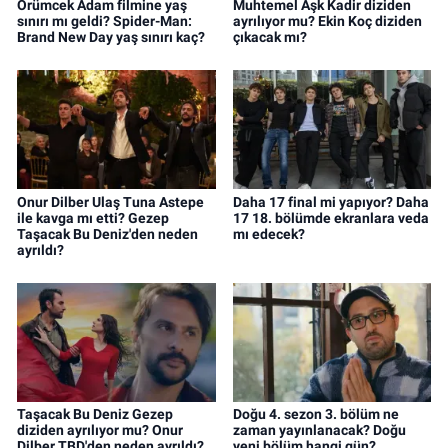
Örümcek Adam filmine yaş
Muhtemel Aşk Kadir diziden
sınırı mı geldi? Spider-Man:
ayrılıyor mu? Ekin Koç diziden
Brand New Day yaş sınırı kaç?
çıkacak mı?
Onur Dilber Ulaş Tuna Astepe
Daha 17 final mi yapıyor? Daha
ile kavga mı etti? Gezep
17 18. bölümde ekranlara veda
Taşacak Bu Deniz'den neden
mı edecek?
ayrıldı?
Taşacak Bu Deniz Gezep
Doğu 4. sezon 3. bölüm ne
diziden ayrılıyor mu? Onur
zaman yayınlanacak? Doğu
Dilber TBD'den neden ayrıldı?
yeni bölüm hangi gün?