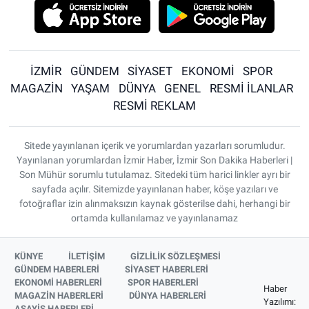
İZMİR
GÜNDEM
SİYASET
EKONOMİ
SPOR
MAGAZİN
YAŞAM
DÜNYA
GENEL
RESMİ İLANLAR
RESMİ REKLAM
Sitede yayınlanan içerik ve yorumlardan yazarları sorumludur.
Yayınlanan yorumlardan İzmir Haber, İzmir Son Dakika Haberleri |
Son Mühür sorumlu tutulamaz. Sitedeki tüm harici linkler ayrı bir
sayfada açılır. Sitemizde yayınlanan haber, köşe yazıları ve
fotoğraflar izin alınmaksızın kaynak gösterilse dahi, herhangi bir
ortamda kullanılamaz ve yayınlanamaz
KÜNYE
İLETİŞİM
GİZLİLİK SÖZLEŞMESİ
GÜNDEM HABERLERİ
SİYASET HABERLERİ
EKONOMİ HABERLERİ
SPOR HABERLERİ
Haber
MAGAZİN HABERLERİ
DÜNYA HABERLERİ
Yazılımı:
ASAYİŞ HABERLERİ