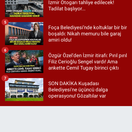
İzmir Otogarı tahliye edilecek!
Tadilat başlıyor...
5
Foça Belediyesi’nde koltuklar bir bir
boşaldı: Nikah memuru bile garaj
amiri oldu!
6
Özgür Özel'den İzmir itirafı: Pırıl pırıl
Filiz Cerioğlu Sengel vardı! Ama
ankette Cemil Tugay birinci çıktı
7
SON DAKİKA Kuşadası
Belediyesi'ne üçüncü dalga
operasyonu! Gözaltılar var