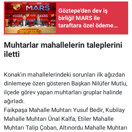
Göztepe'den dev iş
birliği! MARS ile
taraftara özel ödeme
sistemi ve yeni tribün
sponsorluğu
Muhtarlar mahallelerin taleplerini
iletti
Konak'ın mahallelerindeki sorunları ilk ağızdan
dinlemeye özen gösteren Başkan Nilüfer Mutlu,
ilçede görev yapan muhtarları gruplar halinde
ağırladı.
Faikpaşa Mahalle Muhtarı Yusuf Bedir, Kubilay
Mahalle Muhtarı Ünal Kalfa, Etiler Mahalle
Muhtarı Talip Çoban, Altınordu Mahalle Muhtarı