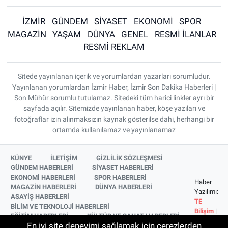
İZMİR
GÜNDEM
SİYASET
EKONOMİ
SPOR
MAGAZİN
YAŞAM
DÜNYA
GENEL
RESMİ İLANLAR
RESMİ REKLAM
Sitede yayınlanan içerik ve yorumlardan yazarları sorumludur.
Yayınlanan yorumlardan İzmir Haber, İzmir Son Dakika Haberleri |
Son Mühür sorumlu tutulamaz. Sitedeki tüm harici linkler ayrı bir
sayfada açılır. Sitemizde yayınlanan haber, köşe yazıları ve
fotoğraflar izin alınmaksızın kaynak gösterilse dahi, herhangi bir
ortamda kullanılamaz ve yayınlanamaz
KÜNYE
İLETİŞİM
GİZLİLİK SÖZLEŞMESİ
GÜNDEM HABERLERİ
SİYASET HABERLERİ
EKONOMİ HABERLERİ
SPOR HABERLERİ
Haber
MAGAZİN HABERLERİ
DÜNYA HABERLERİ
Yazılımı:
ASAYİŞ HABERLERİ
TE
BİLİM VE TEKNOLOJİ HABERLERİ
Bilişim
|
EĞİTİM HABERLERİ
KÜLTÜR VE SANAT HABERLERİ
Copyright
En iyi site deneyimi sağlamak için çerezlerden
SAĞLIK HABERLERİ
YAŞAM HABERLERİ