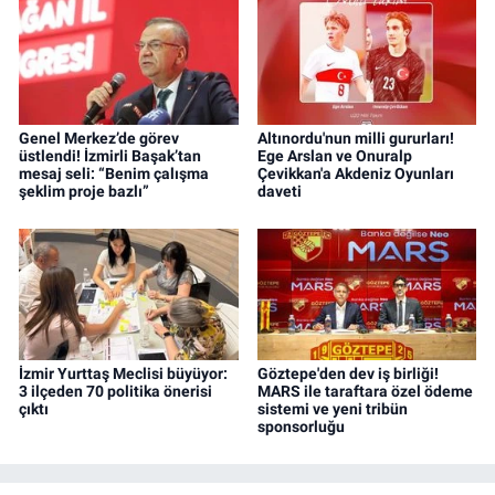
Genel Merkez’de görev
Altınordu'nun milli gururları!
üstlendi! İzmirli Başak’tan
Ege Arslan ve Onuralp
mesaj seli: “Benim çalışma
Çevikkan'a Akdeniz Oyunları
şeklim proje bazlı”
daveti
İzmir Yurttaş Meclisi büyüyor:
Göztepe'den dev iş birliği!
3 ilçeden 70 politika önerisi
MARS ile taraftara özel ödeme
çıktı
sistemi ve yeni tribün
sponsorluğu