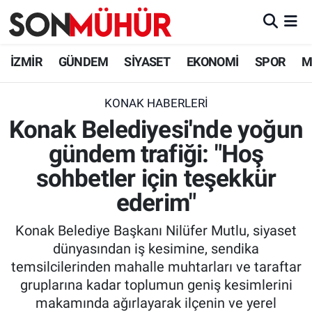
İzmir Nöbetçi Eczaneler
İZMİR
GÜNDEM
SİYASET
EKONOMİ
SPOR
M
İzmir Hava Durumu
KONAK HABERLERI
Konak Belediyesi'nde yoğun
İzmir Namaz Vakitleri
gündem trafiği: "Hoş
İzmir Trafik Yoğunluk Haritası
sohbetler için teşekkür
Süper Lig Puan Durumu ve Fikstür
ederim"
Konak Belediye Başkanı Nilüfer Mutlu, siyaset
Tüm Manşetler
dünyasından iş kesimine, sendika
temsilcilerinden mahalle muhtarları ve taraftar
Son Dakika Haberleri
gruplarına kadar toplumun geniş kesimlerini
makamında ağırlayarak ilçenin ve yerel
Haber Arşivi