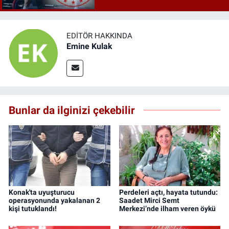
EDITÖR HAKKINDA
Emine Kulak
Bunlar da ilginizi çekebilir
Konak'ta uyuşturucu
Perdeleri açtı, hayata tutundu:
operasyonunda yakalanan 2
Saadet Mirci Semt
kişi tutuklandı!
Merkezi’nde ilham veren öykü