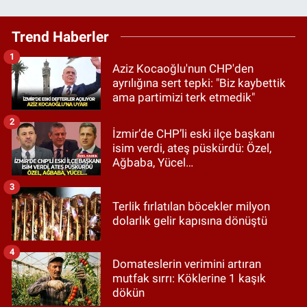
Trend Haberler
1
Aziz Kocaoğlu'nun CHP'den
ayrılığına sert tepki: "Biz kaybettik
ama partimizi terk etmedik"
2
İzmir’de CHP’li eski ilçe başkanı
isim verdi, ateş püskürdü: Özel,
Ağbaba, Yücel…
3
Terlik fırlatılan böcekler milyon
dolarlık gelir kapısına dönüştü
4
Domateslerin verimini artıran
mutfak sırrı: Köklerine 1 kaşık
dökün