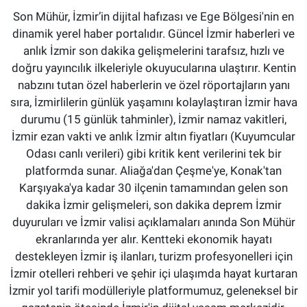
Son Mühür, İzmir’in dijital hafızası ve Ege Bölgesi'nin en
dinamik yerel haber portalıdır. Güncel İzmir haberleri ve
anlık İzmir son dakika gelişmelerini tarafsız, hızlı ve
doğru yayıncılık ilkeleriyle okuyucularına ulaştırır. Kentin
nabzını tutan özel haberlerin ve özel röportajların yanı
sıra, İzmirlilerin günlük yaşamını kolaylaştıran İzmir hava
durumu (15 günlük tahminler), İzmir namaz vakitleri,
İzmir ezan vakti ve anlık İzmir altın fiyatları (Kuyumcular
Odası canlı verileri) gibi kritik kent verilerini tek bir
platformda sunar. Aliağa'dan Çeşme'ye, Konak'tan
Karşıyaka'ya kadar 30 ilçenin tamamından gelen son
dakika İzmir gelişmeleri, son dakika deprem İzmir
duyuruları ve İzmir valisi açıklamaları anında Son Mühür
ekranlarında yer alır. Kentteki ekonomik hayatı
destekleyen İzmir iş ilanları, turizm profesyonelleri için
İzmir otelleri rehberi ve şehir içi ulaşımda hayat kurtaran
İzmir yol tarifi modülleriyle platformumuz, geleneksel bir