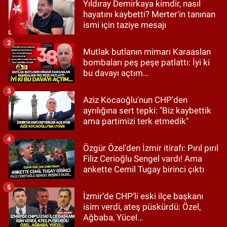
Yıldıray Demirkaya kimdir, nasıl
hayatını kaybetti? Merter'in tanınan
ismi için taziye mesajı
2
Mutlak butlanın mimarı Karaaslan
bombaları peş peşe patlattı: İyi ki
bu davayı açtım…
3
Aziz Kocaoğlu'nun CHP'den
ayrılığına sert tepki: "Biz kaybettik
ama partimizi terk etmedik"
4
Özgür Özel'den İzmir itirafı: Pırıl pırıl
Filiz Cerioğlu Sengel vardı! Ama
ankette Cemil Tugay birinci çıktı
5
İzmir’de CHP’li eski ilçe başkanı
isim verdi, ateş püskürdü: Özel,
Ağbaba, Yücel…