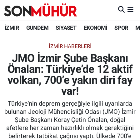
İzmir Nöbetçi Eczaneler
İZMİR
GÜNDEM
SİYASET
EKONOMİ
SPOR
M
İzmir Hava Durumu
İZMIR HABERLERI
JMO İzmir Şube Başkanı
İzmir Namaz Vakitleri
Önalan: Türkiye’de 12 aktif
İzmir Trafik Yoğunluk Haritası
volkan, 700’e yakın diri fay
Süper Lig Puan Durumu ve Fikstür
var!
Türkiye'nin deprem gerçeğiyle ilgili uyarılarda
Tüm Manşetler
bulunan Jeoloji Mühendisliği Odası (JMO) İzmir
Şube Başkanı Koray Çetin Önalan, doğal
Son Dakika Haberleri
afetlere her zaman hazırlıklı olmak gerektiğini
belirterek tatbikat çağrısı yaptı. Ülkede 700’e
Haber Arşivi