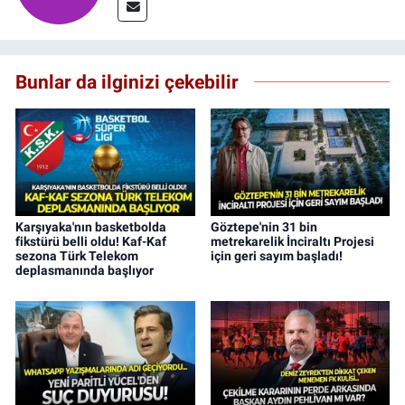
Bunlar da ilginizi çekebilir
Karşıyaka'nın basketbolda
Göztepe'nin 31 bin
fikstürü belli oldu! Kaf-Kaf
metrekarelik İnciraltı Projesi
sezona Türk Telekom
için geri sayım başladı!
deplasmanında başlıyor