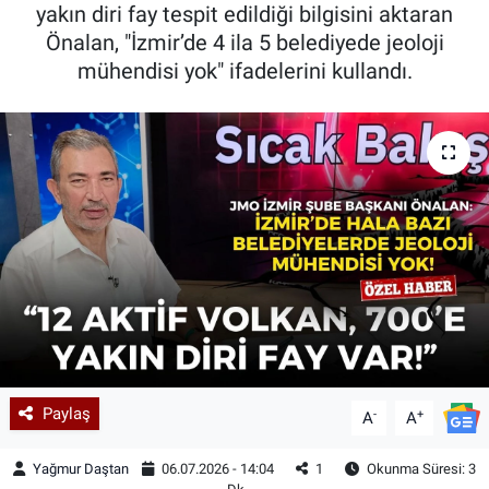
yakın diri fay tespit edildiği bilgisini aktaran
Önalan, "İzmir’de 4 ila 5 belediyede jeoloji
mühendisi yok" ifadelerini kullandı.
Paylaş
-
+
A
A
Yağmur Daştan
06.07.2026 - 14:04
1
Okunma Süresi: 3