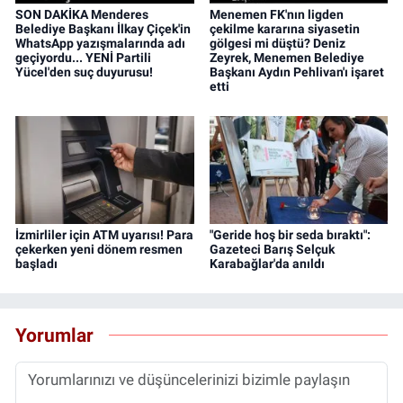
SON DAKİKA Menderes
Menemen FK'nın ligden
Belediye Başkanı İlkay Çiçek'in
çekilme kararına siyasetin
WhatsApp yazışmalarında adı
gölgesi mi düştü? Deniz
geçiyordu... YENİ Partili
Zeyrek, Menemen Belediye
Yücel'den suç duyurusu!
Başkanı Aydın Pehlivan'ı işaret
etti
İzmirliler için ATM uyarısı! Para
"Geride hoş bir seda bıraktı":
çekerken yeni dönem resmen
Gazeteci Barış Selçuk
başladı
Karabağlar'da anıldı
Yorumlar