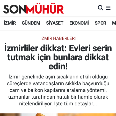
İzmir Nöbetçi Eczaneler
İZMİR
GÜNDEM
SİYASET
EKONOMİ
SPOR
M
İzmir Hava Durumu
İZMIR HABERLERI
İzmirliler dikkat: Evleri serin
İzmir Namaz Vakitleri
tutmak için bunlara dikkat
İzmir Trafik Yoğunluk Haritası
edin!
Süper Lig Puan Durumu ve Fikstür
İzmir genelinde aşırı sıcakların etkili olduğu
süreçlerde vatandaşların sıklıkla başvurduğu
Tüm Manşetler
cam ve balkon kapılarını aralama yöntemi,
uzmanlar tarafından hatalı bir hamle olarak
Son Dakika Haberleri
nitelendiriliyor. İşte tüm detaylar...
Haber Arşivi