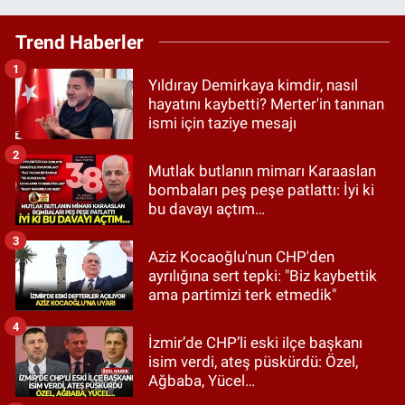
Trend Haberler
1
Yıldıray Demirkaya kimdir, nasıl
hayatını kaybetti? Merter'in tanınan
ismi için taziye mesajı
2
Mutlak butlanın mimarı Karaaslan
bombaları peş peşe patlattı: İyi ki
bu davayı açtım…
3
Aziz Kocaoğlu'nun CHP'den
ayrılığına sert tepki: "Biz kaybettik
ama partimizi terk etmedik"
4
İzmir’de CHP’li eski ilçe başkanı
isim verdi, ateş püskürdü: Özel,
Ağbaba, Yücel…