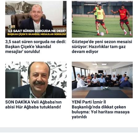
3,5 saat süren sorguda ne dedi:
Göztepe'de yeni sezon mesaisi
Başkan Çiçek'e 'skandal
sürüyor: Hazırlıklar tam gaz
mesajlar' soruldu!
devam ediyor
SON DAKİKA Veli Ağbaba'nın
YENİ Parti İzmir İl
abisi Hür Ağbaba tutuklandı!
Başkanlığı'nda dikkat çeken
buluşma: Yol haritası masaya
yatırıldı