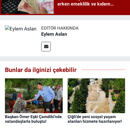
erken emeklilik ve kıdem
tazminatı ayrıntıları
EDITÖR HAKKINDA
Eylem Aslan
Bunlar da ilginizi çekebilir
Başkan Ömer Eşki Çamdibi'nde
Çiğli'de yeni sosyal yaşam
vatandaşlarla buluştu!
alanları hizmete hazırlanıyor!