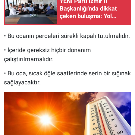
YENİ Parti İzmir İl
Başkanlığı'nda dikkat
çeken buluşma: Yol
haritası masaya yatırıldı
• Bu odanın perdeleri sürekli kapalı tutulmalıdır.
• İçeride gereksiz hiçbir donanım
çalıştırılmamalıdır.
• Bu oda, sıcak öğle saatlerinde serin bir sığınak
sağlayacaktır.