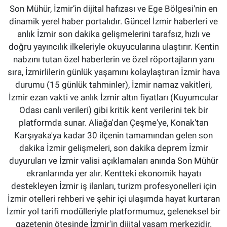
Son Mühür, İzmir’in dijital hafızası ve Ege Bölgesi'nin en
dinamik yerel haber portalıdır. Güncel İzmir haberleri ve
anlık İzmir son dakika gelişmelerini tarafsız, hızlı ve
doğru yayıncılık ilkeleriyle okuyucularına ulaştırır. Kentin
nabzını tutan özel haberlerin ve özel röportajların yanı
sıra, İzmirlilerin günlük yaşamını kolaylaştıran İzmir hava
durumu (15 günlük tahminler), İzmir namaz vakitleri,
İzmir ezan vakti ve anlık İzmir altın fiyatları (Kuyumcular
Odası canlı verileri) gibi kritik kent verilerini tek bir
platformda sunar. Aliağa'dan Çeşme'ye, Konak'tan
Karşıyaka'ya kadar 30 ilçenin tamamından gelen son
dakika İzmir gelişmeleri, son dakika deprem İzmir
duyuruları ve İzmir valisi açıklamaları anında Son Mühür
ekranlarında yer alır. Kentteki ekonomik hayatı
destekleyen İzmir iş ilanları, turizm profesyonelleri için
İzmir otelleri rehberi ve şehir içi ulaşımda hayat kurtaran
İzmir yol tarifi modülleriyle platformumuz, geleneksel bir
gazetenin ötesinde İzmir'in dijital yaşam merkezidir.