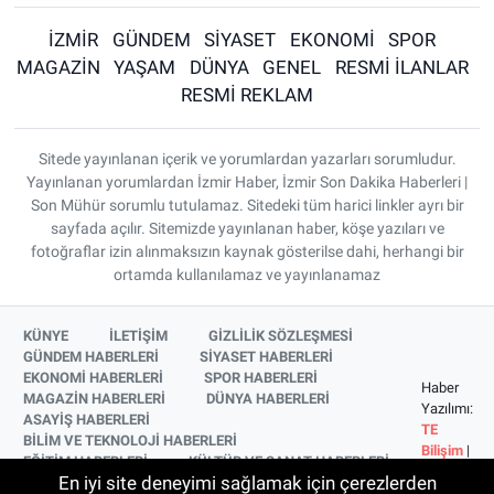
İZMİR
GÜNDEM
SİYASET
EKONOMİ
SPOR
MAGAZİN
YAŞAM
DÜNYA
GENEL
RESMİ İLANLAR
RESMİ REKLAM
Sitede yayınlanan içerik ve yorumlardan yazarları sorumludur.
Yayınlanan yorumlardan İzmir Haber, İzmir Son Dakika Haberleri |
Son Mühür sorumlu tutulamaz. Sitedeki tüm harici linkler ayrı bir
sayfada açılır. Sitemizde yayınlanan haber, köşe yazıları ve
fotoğraflar izin alınmaksızın kaynak gösterilse dahi, herhangi bir
ortamda kullanılamaz ve yayınlanamaz
KÜNYE
İLETİŞİM
GİZLİLİK SÖZLEŞMESİ
GÜNDEM HABERLERİ
SİYASET HABERLERİ
EKONOMİ HABERLERİ
SPOR HABERLERİ
Haber
MAGAZİN HABERLERİ
DÜNYA HABERLERİ
Yazılımı:
ASAYİŞ HABERLERİ
TE
BİLİM VE TEKNOLOJİ HABERLERİ
Bilişim
|
EĞİTİM HABERLERİ
KÜLTÜR VE SANAT HABERLERİ
Copyright
En iyi site deneyimi sağlamak için çerezlerden
SAĞLIK HABERLERİ
YAŞAM HABERLERİ
© 2026