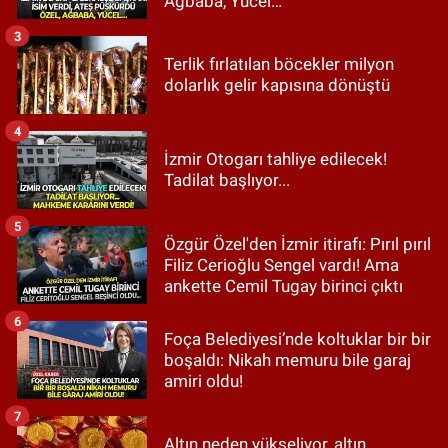
Ağbaba, Yücel…
3
Terlik fırlatılan böcekler milyon
dolarlık gelir kapısına dönüştü
4
İzmir Otogarı tahliye edilecek!
Tadilat başlıyor...
5
Özgür Özel'den İzmir itirafı: Pırıl pırıl
Filiz Cerioğlu Sengel vardı! Ama
ankette Cemil Tugay birinci çıktı
6
Foça Belediyesi’nde koltuklar bir bir
boşaldı: Nikah memuru bile garaj
amiri oldu!
7
Altın neden yükseliyor, altın