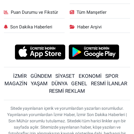
Puan Durumu ve Fikstür
Tüm Manşetler
Son Dakika Haberleri
Haber Arşivi
İZMİR
GÜNDEM
SİYASET
EKONOMİ
SPOR
MAGAZİN
YAŞAM
DÜNYA
GENEL
RESMİ İLANLAR
RESMİ REKLAM
Sitede yayınlanan içerik ve yorumlardan yazarları sorumludur.
Yayınlanan yorumlardan İzmir Haber, İzmir Son Dakika Haberleri |
Son Mühür sorumlu tutulamaz. Sitedeki tüm harici linkler ayrı bir
sayfada açılır. Sitemizde yayınlanan haber, köşe yazıları ve
fotoğraflar izin alınmaksızın kaynak gösterilse dahi, herhangi bir