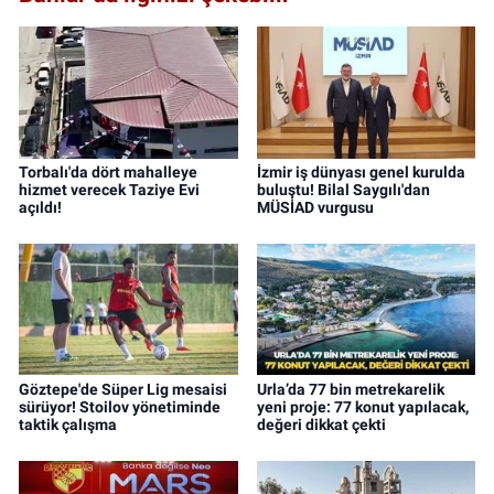
Torbalı'da dört mahalleye
İzmir iş dünyası genel kurulda
hizmet verecek Taziye Evi
buluştu! Bilal Saygılı'dan
açıldı!
MÜSİAD vurgusu
Göztepe'de Süper Lig mesaisi
Urla’da 77 bin metrekarelik
sürüyor! Stoilov yönetiminde
yeni proje: 77 konut yapılacak,
taktik çalışma
değeri dikkat çekti