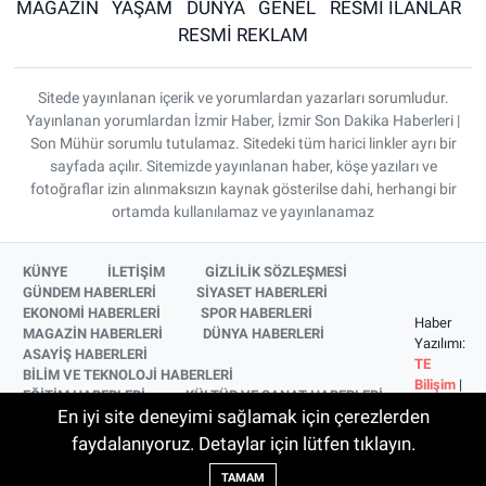
MAGAZİN
YAŞAM
DÜNYA
GENEL
RESMİ İLANLAR
RESMİ REKLAM
Sitede yayınlanan içerik ve yorumlardan yazarları sorumludur.
Yayınlanan yorumlardan İzmir Haber, İzmir Son Dakika Haberleri |
Son Mühür sorumlu tutulamaz. Sitedeki tüm harici linkler ayrı bir
sayfada açılır. Sitemizde yayınlanan haber, köşe yazıları ve
fotoğraflar izin alınmaksızın kaynak gösterilse dahi, herhangi bir
ortamda kullanılamaz ve yayınlanamaz
KÜNYE
İLETİŞİM
GİZLİLİK SÖZLEŞMESİ
GÜNDEM HABERLERİ
SİYASET HABERLERİ
EKONOMİ HABERLERİ
SPOR HABERLERİ
Haber
MAGAZİN HABERLERİ
DÜNYA HABERLERİ
Yazılımı:
ASAYİŞ HABERLERİ
TE
BİLİM VE TEKNOLOJİ HABERLERİ
Bilişim
|
EĞİTİM HABERLERİ
KÜLTÜR VE SANAT HABERLERİ
Copyright
En iyi site deneyimi sağlamak için çerezlerden
SAĞLIK HABERLERİ
YAŞAM HABERLERİ
© 2026
YEREL HABERLER
İZMİR HABERLERİ
faydalanıyoruz. Detaylar için lütfen tıklayın.
SİNEMA VE TELEVİZYON HABERLERİ
TAMAM