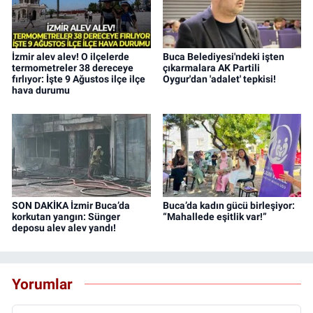
İzmir alev alev! O ilçelerde
Buca Belediyesi'ndeki işten
termometreler 38 dereceye
çıkarmalara AK Partili
fırlıyor: İşte 9 Ağustos ilçe ilçe
Oygur'dan 'adalet' tepkisi!
hava durumu
SON DAKİKA İzmir Buca’da
Buca’da kadın gücü birleşiyor:
korkutan yangın: Sünger
“Mahallede eşitlik var!”
deposu alev alev yandı!
Yorumlar