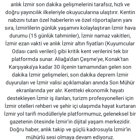
anlık İzmir son dakika gelişmelerini tarafsız, hızlı ve
doğru yayıncılık ilkeleriyle okuyucularına ulaştırır. Kentin
nabzını tutan özel haberlerin ve özel röportajların yanı
sıra, İzmirlilerin günlük yaşamını kolaylaştıran İzmir hava
durumu (15 günlük tahminler), İzmir namaz vakitleri,
İzmir ezan vakti ve anlık İzmir altın fiyatları (Kuyumcular
Odası canlı verileri) gibi kritik kent verilerini tek bir
platformda sunar. Aliağa'dan Çeşme'ye, Konak'tan
Karşıyaka'ya kadar 30 ilçenin tamamından gelen son
dakika İzmir gelişmeleri, son dakika deprem İzmir
duyuruları ve İzmir valisi açıklamaları anında Son Mühür
ekranlarında yer alır. Kentteki ekonomik hayatı
destekleyen İzmir iş ilanları, turizm profesyonelleri için
İzmir otelleri rehberi ve şehir içi ulaşımda hayat kurtaran
İzmir yol tarifi modülleriyle platformumuz, geleneksel bir
gazetenin ötesinde İzmir'in dijital yaşam merkezidir.
Doğru haber, anlık takip ve güçlü kadrosuyla İzmir’in
mühürlü sesi olmaya devam ediyoruz.