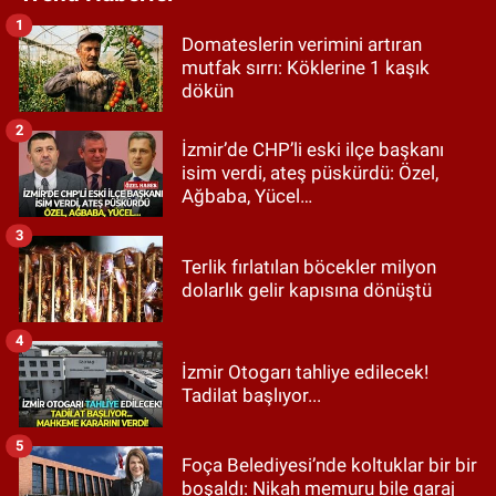
1
Domateslerin verimini artıran
mutfak sırrı: Köklerine 1 kaşık
dökün
2
İzmir’de CHP’li eski ilçe başkanı
isim verdi, ateş püskürdü: Özel,
Ağbaba, Yücel…
3
Terlik fırlatılan böcekler milyon
dolarlık gelir kapısına dönüştü
4
İzmir Otogarı tahliye edilecek!
Tadilat başlıyor...
5
Foça Belediyesi’nde koltuklar bir bir
boşaldı: Nikah memuru bile garaj