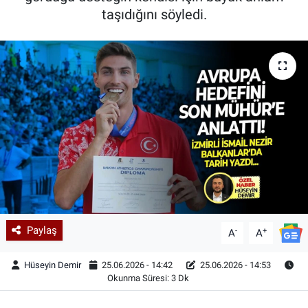
taşıdığını söyledi.
Paylaş
-
+
A
A
Hüseyin Demir
25.06.2026 - 14:42
25.06.2026 - 14:53
Okunma Süresi: 3 Dk