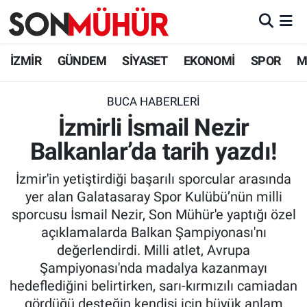
İzmir Nöbetçi Eczaneler
İZMİR
GÜNDEM
SİYASET
EKONOMİ
SPOR
M
İzmir Hava Durumu
BUCA HABERLERI
İzmirli İsmail Nezir
İzmir Namaz Vakitleri
Balkanlar’da tarih yazdı!
İzmir Trafik Yoğunluk Haritası
İzmir'in yetiştirdiği başarılı sporcular arasında
Süper Lig Puan Durumu ve Fikstür
yer alan Galatasaray Spor Kulübü’nün milli
sporcusu İsmail Nezir, Son Mühür'e yaptığı özel
Tüm Manşetler
açıklamalarda Balkan Şampiyonası'nı
değerlendirdi. Milli atlet, Avrupa
Son Dakika Haberleri
Şampiyonası'nda madalya kazanmayı
hedeflediğini belirtirken, sarı-kırmızılı camiadan
Haber Arşivi
gördüğü desteğin kendisi için büyük anlam