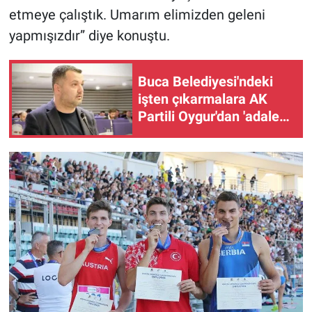
etmeye çalıştık. Umarım elimizden geleni
yapmışızdır” diye konuştu.
Buca Belediyesi'ndeki
işten çıkarmalara AK
Partili Oygur'dan 'adalet'
tepkisi!