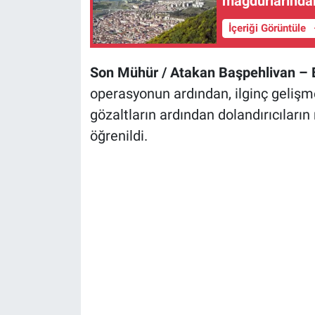
mağdurlarından
İçeriği Görüntüle
Son Mühür / Atakan Başpehlivan –
operasyonun ardından, ilginç geliş
gözaltların ardından dolandırıcıların
öğrenildi.