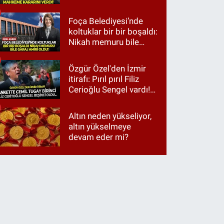
Foça Belediyesi’nde
koltuklar bir bir boşaldı:
Nikah memuru bile
garaj amiri oldu!
Özgür Özel'den İzmir
itirafı: Pırıl pırıl Filiz
Cerioğlu Sengel vardı!
Ama ankette Cemil
Tugay birinci çıktı
Altın neden yükseliyor,
altın yükselmeye
devam eder mi?