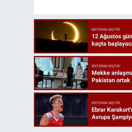
EDITÖRÜN SEÇTIĞI
12 Ağustos gün
kaçta başlayac
EDITÖRÜN SEÇTIĞI
Mekke anlaşmas
Pakistan ortak
EDITÖRÜN SEÇTIĞI
Ebrar Karakurt'
Avrupa Şampiyo