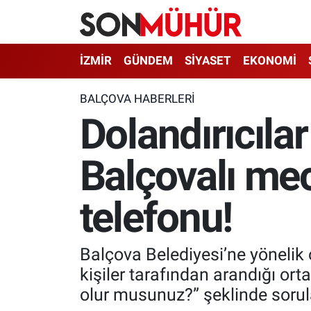
İzmir Nöbetçi Eczaneler
İZMİR
GÜNDEM
SİYASET
EKONOMİ
İzmir Hava Durumu
BALÇOVA HABERLERI
Dolandırıcılar
İzmir Namaz Vakitleri
Balçovalı mecl
İzmir Trafik Yoğunluk Haritası
Süper Lig Puan Durumu ve Fikstür
telefonu!
Tüm Manşetler
Balçova Belediyesi’ne yönelik 
Son Dakika Haberleri
kişiler tarafından arandığı ortay
olur musunuz?” şeklinde sorula
Haber Arşivi