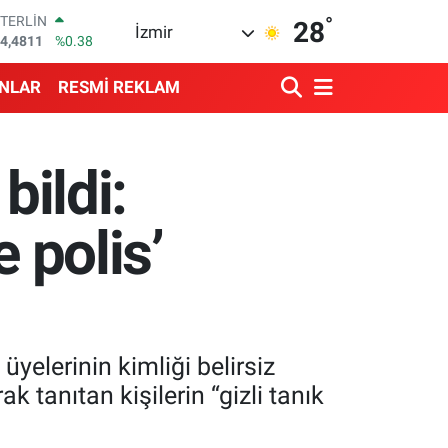
°
GRAM ALTIN
28
İzmir
660.55
%0.03
BİST100
3.779
%-14
ANLAR
RESMİ REKLAM
BITCOIN
4.959,79
%1.11
DOLAR
7,7436
%0.18
bildi:
EURO
5,2510
%0.32
STERLİN
 polis’
4,4811
%0.38
yelerinin kimliği belirsiz
ak tanıtan kişilerin “gizli tanık