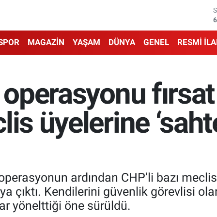
6
1
SPOR
MAGAZİN
YAŞAM
DÜNYA
GENEL
RESMİ İL
6
4
 operasyonu fırsat 
5
is üyelerine ‘sahte
6
operasyonun ardından CHP’li bazı meclis ü
a çıktı. Kendilerini güvenlik görevlisi olar
r yönelttiği öne sürüldü.