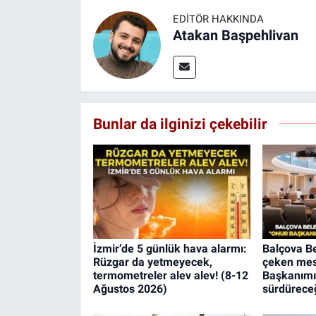
EDITÖR HAKKINDA
Atakan Başpehlivan
Bunlar da ilginizi çekebilir
İzmir’de 5 günlük hava alarmı:
Balçova Be
Rüzgar da yetmeyecek,
çeken mes
termometreler alev alev! (8-12
Başkanımız
Ağustos 2026)
sürdürece