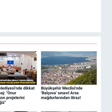
lediyesi'nde dikkat
Büyükşehir Meclisi'nde
aj: "Onur
'Balçova' sınavı! Arsa
ın projelerini
mağdurlarından itiraz!
ğiz"