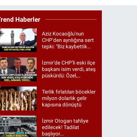
Trend Haberler
Aziz Kocaoğlu'nun
CHP'den ayrılığına sert
tepki: "Biz kaybettik
ama partimizi terk
etmedik"
İzmir’de CHP’li eski ilçe
başkanı isim verdi, ateş
püskürdü: Özel,
Ağbaba, Yücel…
Terlik fırlatılan böcekler
milyon dolarlık gelir
kapısına dönüştü
İzmir Otogarı tahliye
edilecek! Tadilat
başlıyor...