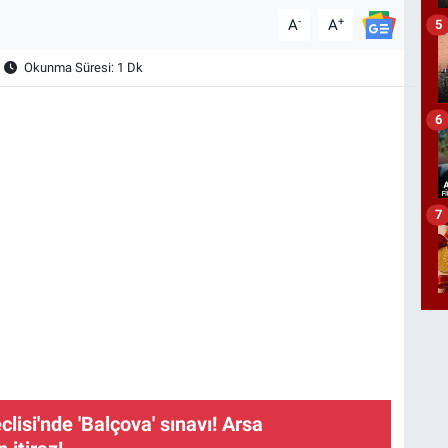
-
+
A
A
5
Okunma Süresi: 1 Dk
6
7
isi'nde 'Balçova' sınavı! Arsa