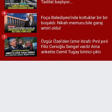
Tadilat başlıyor...
6
Foça Belediyesi’nde koltuklar bir bir
boşaldı: Nikah memuru bile garaj
amiri oldu!
7
Özgür Özel'den İzmir itirafı: Pırıl pırıl
Filiz Cerioğlu Sengel vardı! Ama
ankette Cemil Tugay birinci çıktı