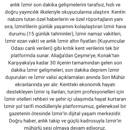
anlık İzmir son dakika gelişmelerini tarafsız, hızlı ve
doğru yayıncılık ilkeleriyle okuyucularına ulaştırır. Kentin
nabzını tutan özel haberlerin ve özel röportajların yanı
sıra, İzmirlilerin günlük yaşamını kolaylaştıran İzmir hava
durumu (15 günlük tahminler), İzmir namaz vakitleri,
İzmir ezan vakti ve anlık İzmir altın fiyatları (Kuyumcular
Odası canlı verileri) gibi kritik kent verilerini tek bir
platformda sunar. Aliağa'dan Çeşme'ye, Konak'tan
Karşıyaka'ya kadar 30 ilçenin tamamından gelen son
dakika İzmir gelişmeleri, son dakika deprem İzmir
duyuruları ve İzmir valisi açıklamaları anında Son Mühür
ekranlarında yer alır. Kentteki ekonomik hayatı
destekleyen İzmir iş ilanları, turizm profesyonelleri için
İzmir otelleri rehberi ve şehir içi ulaşımda hayat kurtaran
İzmir yol tarifi modülleriyle platformumuz, geleneksel bir
gazetenin ötesinde İzmir'in dijital yaşam merkezidir.
Doğru haber, anlık takip ve güçlü kadrosuyla İzmir’in
mühürlü sesi olmaya devam ediyoruz.