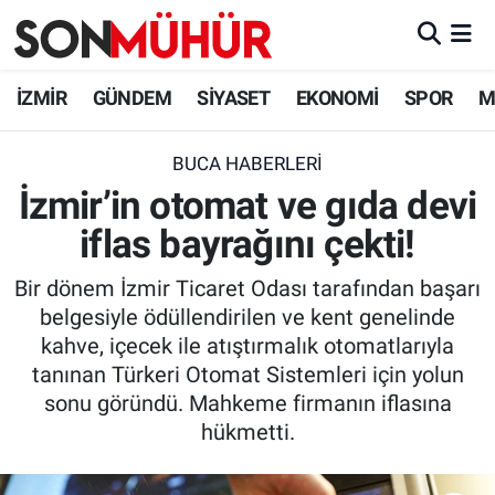
İzmir Nöbetçi Eczaneler
İZMİR
GÜNDEM
SİYASET
EKONOMİ
SPOR
M
İzmir Hava Durumu
BUCA HABERLERI
İzmir’in otomat ve gıda devi
İzmir Namaz Vakitleri
iflas bayrağını çekti!
İzmir Trafik Yoğunluk Haritası
Bir dönem İzmir Ticaret Odası tarafından başarı
Süper Lig Puan Durumu ve Fikstür
belgesiyle ödüllendirilen ve kent genelinde
kahve, içecek ile atıştırmalık otomatlarıyla
Tüm Manşetler
tanınan Türkeri Otomat Sistemleri için yolun
sonu göründü. Mahkeme firmanın iflasına
Son Dakika Haberleri
hükmetti.
Haber Arşivi