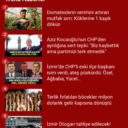
1
Domateslerin verimini artıran
mutfak sırrı: Köklerine 1 kaşık
dökün
2
Aziz Kocaoğlu'nun CHP'den
ayrılığına sert tepki: "Biz kaybettik
ama partimizi terk etmedik"
3
İzmir’de CHP’li eski ilçe başkanı
isim verdi, ateş püskürdü: Özel,
Ağbaba, Yücel…
4
Terlik fırlatılan böcekler milyon
dolarlık gelir kapısına dönüştü
5
İzmir Otogarı tahliye edilecek!