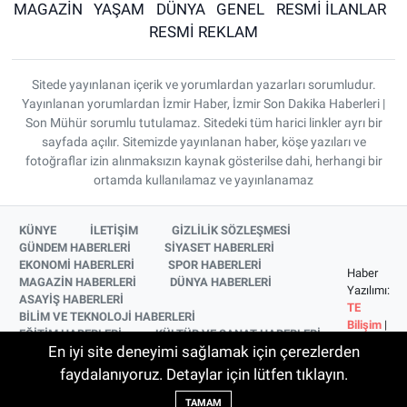
MAGAZİN
YAŞAM
DÜNYA
GENEL
RESMİ İLANLAR
RESMİ REKLAM
Sitede yayınlanan içerik ve yorumlardan yazarları sorumludur.
Yayınlanan yorumlardan İzmir Haber, İzmir Son Dakika Haberleri |
Son Mühür sorumlu tutulamaz. Sitedeki tüm harici linkler ayrı bir
sayfada açılır. Sitemizde yayınlanan haber, köşe yazıları ve
fotoğraflar izin alınmaksızın kaynak gösterilse dahi, herhangi bir
ortamda kullanılamaz ve yayınlanamaz
KÜNYE
İLETİŞİM
GİZLİLİK SÖZLEŞMESİ
GÜNDEM HABERLERİ
SİYASET HABERLERİ
EKONOMİ HABERLERİ
SPOR HABERLERİ
Haber
MAGAZİN HABERLERİ
DÜNYA HABERLERİ
Yazılımı:
ASAYİŞ HABERLERİ
TE
BİLİM VE TEKNOLOJİ HABERLERİ
Bilişim
|
EĞİTİM HABERLERİ
KÜLTÜR VE SANAT HABERLERİ
Copyright
En iyi site deneyimi sağlamak için çerezlerden
SAĞLIK HABERLERİ
YAŞAM HABERLERİ
© 2026
YEREL HABERLER
İZMİR HABERLERİ
faydalanıyoruz. Detaylar için lütfen tıklayın.
SİNEMA VE TELEVİZYON HABERLERİ
TAMAM