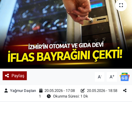
Paylaş
-
+
A
A
Yağmur Daştan
20.05.2026 - 17:08
20.05.2026 - 18:58
1
Okunma Süresi: 1 Dk