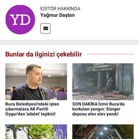
EDITÖR HAKKINDA
Yağmur Daştan
Bunlar da ilginizi çekebilir
Buca Belediyesi'ndeki işten
SON DAKİKA İzmir Buca’da
çıkarmalara AK Partili
korkutan yangın: Sünger
Oygur'dan 'adalet' tepkisi!
deposu alev alev yandı!