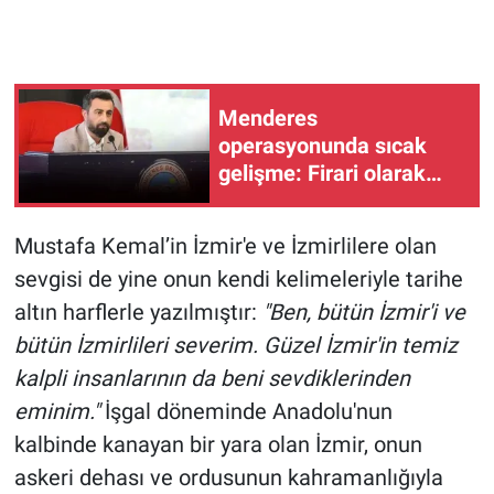
Menderes
operasyonunda sıcak
gelişme: Firari olarak
aranan Rüzgar Sönmez
yakalandı!
Mustafa Kemal’in İzmir'e ve İzmirlilere olan
sevgisi de yine onun kendi kelimeleriyle tarihe
altın harflerle yazılmıştır:
"Ben, bütün İzmir'i ve
bütün İzmirlileri severim. Güzel İzmir'in temiz
kalpli insanlarının da beni sevdiklerinden
eminim."
İşgal döneminde Anadolu'nun
kalbinde kanayan bir yara olan İzmir, onun
askeri dehası ve ordusunun kahramanlığıyla