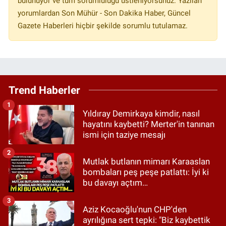
bulunuyor ve tüm sorumluluğu üstleniyorsunuz. Yazılan
yorumlardan Son Mühür - Son Dakika Haber, Güncel
Gazete Haberleri hiçbir şekilde sorumlu tutulamaz.
Trend Haberler
1
Yıldıray Demirkaya kimdir, nasıl
hayatını kaybetti? Merter'in tanınan
ismi için taziye mesajı
2
Mutlak butlanın mimarı Karaaslan
bombaları peş peşe patlattı: İyi ki
bu davayı açtım…
3
Aziz Kocaoğlu'nun CHP'den
ayrılığına sert tepki: "Biz kaybettik