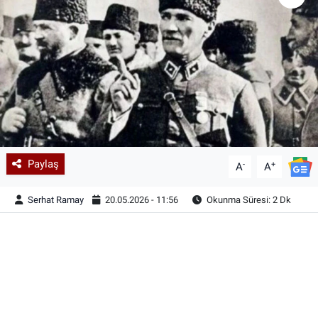
Paylaş
-
+
A
A
Serhat Ramay
20.05.2026 - 11:56
Okunma Süresi: 2 Dk