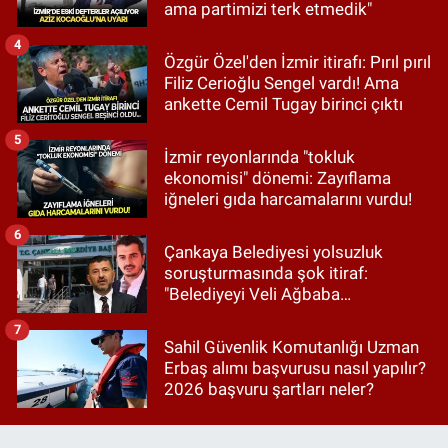
ama partimizi terk etmedik"
4
Özgür Özel'den İzmir itirafı: Pırıl pırıl
Filiz Cerioğlu Sengel vardı! Ama
ankette Cemil Tugay birinci çıktı
5
İzmir reyonlarında "tokluk
ekonomisi" dönemi: Zayıflama
iğneleri gıda harcamalarını vurdu!
6
Çankaya Belediyesi yolsuzluk
soruşturmasında şok itiraf:
"Belediyeyi Veli Ağbaba
yönetiyordu..."
7
Sahil Güvenlik Komutanlığı Uzman
Erbaş alımı başvurusu nasıl yapılır?
2026 başvuru şartları neler?