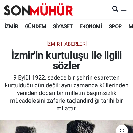
İzmir Nöbetçi Eczaneler
İZMİR
GÜNDEM
SİYASET
EKONOMİ
SPOR
M
İzmir Hava Durumu
İZMIR HABERLERI
İzmir'in kurtuluşu ile ilgili
İzmir Namaz Vakitleri
sözler
İzmir Trafik Yoğunluk Haritası
9 Eylül 1922, sadece bir şehrin esaretten
Süper Lig Puan Durumu ve Fikstür
kurtulduğu gün değil; aynı zamanda küllerinden
yeniden doğan bir milletin bağımsızlık
Tüm Manşetler
mücadelesini zaferle taçlandırdığı tarihi bir
milattır.
Son Dakika Haberleri
Haber Arşivi