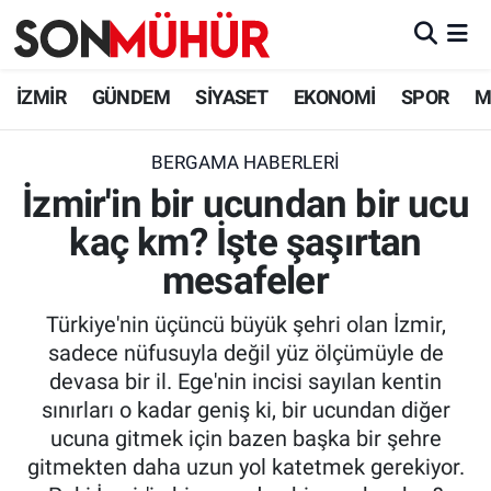
İzmir Nöbetçi Eczaneler
İZMİR
GÜNDEM
SİYASET
EKONOMİ
SPOR
M
İzmir Hava Durumu
BERGAMA HABERLERI
İzmir'in bir ucundan bir ucu
İzmir Namaz Vakitleri
kaç km? İşte şaşırtan
İzmir Trafik Yoğunluk Haritası
mesafeler
Süper Lig Puan Durumu ve Fikstür
Türkiye'nin üçüncü büyük şehri olan İzmir,
sadece nüfusuyla değil yüz ölçümüyle de
Tüm Manşetler
devasa bir il. Ege'nin incisi sayılan kentin
sınırları o kadar geniş ki, bir ucundan diğer
Son Dakika Haberleri
ucuna gitmek için bazen başka bir şehre
gitmekten daha uzun yol katetmek gerekiyor.
Haber Arşivi