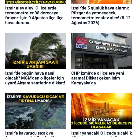
İzmir alev alev! O ilçelerde
İzmir’de 5 günlük hava alarmı:
termometreler 38 dereceye
Rüzgar da yetmeyecek,
fırlıyor: İşte 9 Ağustos ilçe ilçe
termometreler alev alev! (8-12
hava durumu
Ağustos 2026)
İzmir'de bugün hava nasıl
CHP İzmir'de o ilçelere yeni
olacak? MGM'den o ilçeler için
atama! Dikkat çeken isim
uyarı! Akşam saatlerine dikkat!
Karşıyaka'da
İzmir'e kavurucu sıcak ve
İzmir yanacak! O ilçede sıcaklık