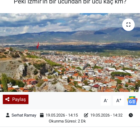
Peki İzmir'in bir ucundan bir ucu kaç km?
Paylaş
-
+
A
A
Serhat Ramay
19.05.2026 - 14:15
19.05.2026 - 14:32
Okunma Süresi: 2 Dk