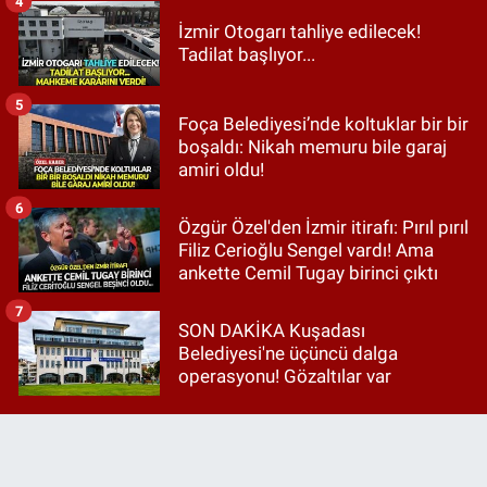
4
İzmir Otogarı tahliye edilecek!
Tadilat başlıyor...
5
Foça Belediyesi’nde koltuklar bir bir
boşaldı: Nikah memuru bile garaj
amiri oldu!
6
Özgür Özel'den İzmir itirafı: Pırıl pırıl
Filiz Cerioğlu Sengel vardı! Ama
ankette Cemil Tugay birinci çıktı
7
SON DAKİKA Kuşadası
Belediyesi'ne üçüncü dalga
operasyonu! Gözaltılar var