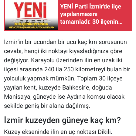
YENİ Parti İzmir'de ilçe
yapılanmasını
tamamladı: 30 ilçenin
29'unda mevcut
başkanlarla yola devam
İzmir'in bir ucundan bir ucu kaç km sorusunun
cevabı, hangi iki noktayı kıyasladığınıza göre
değişiyor. Karayolu üzerinden ilin en uzak iki
ilçesi arasında 240 ila 250 kilometreyi bulan bir
yolculuk yapmak mümkün. Toplam 30 ilçeye
yayılan kent, kuzeyde Balıkesir'e, doğuda
Manisa'ya, güneyde ise Aydın'a komşu olacak
şekilde geniş bir alana dağılmış.
İzmir kuzeyden güneye kaç km?
Kuzey ekseninde ilin en uç noktası Dikili.