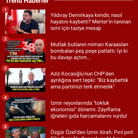
Trend Haberler
1
Yıldıray Demirkaya kimdir, nasıl
hayatını kaybetti? Merter'in tanınan
ismi için taziye mesajı
2
Mutlak butlanın mimarı Karaaslan
bombaları peş peşe patlattı: İyi ki
bu davayı açtım…
3
Aziz Kocaoğlu'nun CHP'den
ayrılığına sert tepki: "Biz kaybettik
ama partimizi terk etmedik"
4
İzmir reyonlarında "tokluk
ekonomisi" dönemi: Zayıflama
iğneleri gıda harcamalarını vurdu!
5
Özgür Özel'den İzmir itirafı: Pırıl pırıl