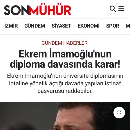
İzmir Nöbetçi Eczaneler
İZMİR
GÜNDEM
SİYASET
EKONOMİ
SPOR
M
İzmir Hava Durumu
GÜNDEM HABERLERI
Ekrem İmamoğlu'nun
İzmir Namaz Vakitleri
diploma davasında karar!
İzmir Trafik Yoğunluk Haritası
Ekrem İmamoğlu’nun üniversite diplomasının
Süper Lig Puan Durumu ve Fikstür
iptaline yönelik açtığı davada yapılan istinaf
başvurusu reddedildi.
Tüm Manşetler
Son Dakika Haberleri
Haber Arşivi