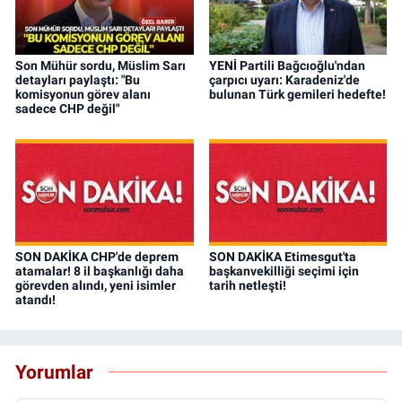
Son Mühür sordu, Müslim Sarı
YENİ Partili Bağcıoğlu'ndan
detayları paylaştı: "Bu
çarpıcı uyarı: Karadeniz'de
komisyonun görev alanı
bulunan Türk gemileri hedefte!
sadece CHP değil"
SON DAKİKA CHP'de deprem
SON DAKİKA Etimesgut'ta
atamalar! 8 il başkanlığı daha
başkanvekilliği seçimi için
görevden alındı, yeni isimler
tarih netleşti!
atandı!
Yorumlar