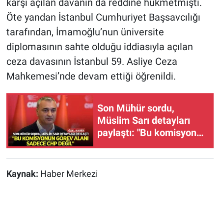
karşı açılan davanın da reddine hükmetmişti.
Öte yandan İstanbul Cumhuriyet Başsavcılığı
tarafından, İmamoğlu’nun üniversite
diplomasının sahte olduğu iddiasıyla açılan
ceza davasının İstanbul 59. Asliye Ceza
Mahkemesi’nde devam ettiği öğrenildi.
Son Mühür sordu,
Müslim Sarı detayları
paylaştı: "Bu komisyonun
görev alanı sadece CHP
değil"
Kaynak:
Haber Merkezi