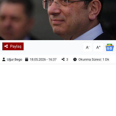
Paylaş
-
+
A
A
Uğur Bego
18.05.2026 - 16:37
3
Okunma Süresi: 1 Dk