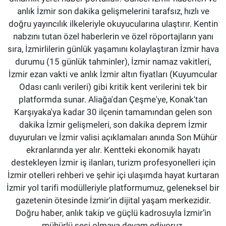
anlık İzmir son dakika gelişmelerini tarafsız, hızlı ve
doğru yayıncılık ilkeleriyle okuyucularına ulaştırır. Kentin
nabzını tutan özel haberlerin ve özel röportajların yanı
sıra, İzmirlilerin günlük yaşamını kolaylaştıran İzmir hava
durumu (15 günlük tahminler), İzmir namaz vakitleri,
İzmir ezan vakti ve anlık İzmir altın fiyatları (Kuyumcular
Odası canlı verileri) gibi kritik kent verilerini tek bir
platformda sunar. Aliağa'dan Çeşme'ye, Konak'tan
Karşıyaka'ya kadar 30 ilçenin tamamından gelen son
dakika İzmir gelişmeleri, son dakika deprem İzmir
duyuruları ve İzmir valisi açıklamaları anında Son Mühür
ekranlarında yer alır. Kentteki ekonomik hayatı
destekleyen İzmir iş ilanları, turizm profesyonelleri için
İzmir otelleri rehberi ve şehir içi ulaşımda hayat kurtaran
İzmir yol tarifi modülleriyle platformumuz, geleneksel bir
gazetenin ötesinde İzmir'in dijital yaşam merkezidir.
Doğru haber, anlık takip ve güçlü kadrosuyla İzmir’in
mühürlü sesi olmaya devam ediyoruz.