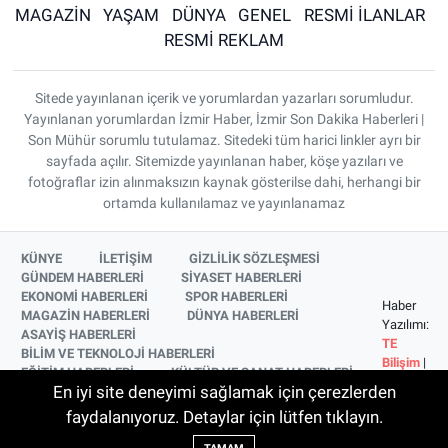
MAGAZİN
YAŞAM
DÜNYA
GENEL
RESMİ İLANLAR
RESMİ REKLAM
Sitede yayınlanan içerik ve yorumlardan yazarları sorumludur.
Yayınlanan yorumlardan İzmir Haber, İzmir Son Dakika Haberleri |
Son Mühür sorumlu tutulamaz. Sitedeki tüm harici linkler ayrı bir
sayfada açılır. Sitemizde yayınlanan haber, köşe yazıları ve
fotoğraflar izin alınmaksızın kaynak gösterilse dahi, herhangi bir
ortamda kullanılamaz ve yayınlanamaz
KÜNYE
İLETİŞİM
GİZLİLİK SÖZLEŞMESİ
GÜNDEM HABERLERİ
SİYASET HABERLERİ
EKONOMİ HABERLERİ
SPOR HABERLERİ
Haber
MAGAZİN HABERLERİ
DÜNYA HABERLERİ
Yazılımı:
ASAYİŞ HABERLERİ
TE
BİLİM VE TEKNOLOJİ HABERLERİ
Bilişim
|
EĞİTİM HABERLERİ
KÜLTÜR VE SANAT HABERLERİ
Copyright
En iyi site deneyimi sağlamak için çerezlerden
SAĞLIK HABERLERİ
YAŞAM HABERLERİ
© 2026
YEREL HABERLER
İZMİR HABERLERİ
faydalanıyoruz. Detaylar için lütfen tıklayın.
SİNEMA VE TELEVİZYON HABERLERİ