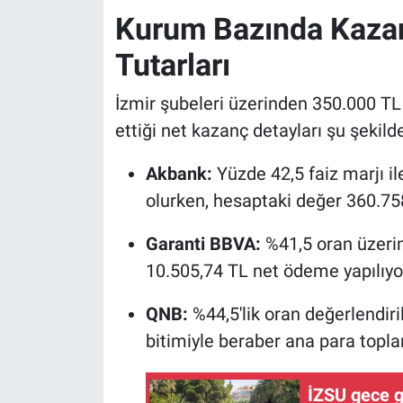
Kurum Bazında Kazan
Tutarları
İzmir şubeleri üzerinden 350.000 TL
ettiği net kazanç detayları şu şekilde
Akbank:
Yüzde 42,5 faiz marjı il
olurken, hesaptaki değer 360.758
Garanti BBVA:
%41,5 oran üzeri
10.505,74 TL net ödeme yapılıyor
QNB:
%44,5'lik oran değerlendiri
bitimiyle beraber ana para topla
İZSU gece g