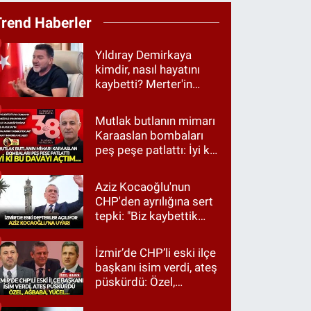
Trend Haberler
Yıldıray Demirkaya
kimdir, nasıl hayatını
kaybetti? Merter'in
tanınan ismi için taziye
mesajı
Mutlak butlanın mimarı
Karaaslan bombaları
peş peşe patlattı: İyi ki
bu davayı açtım…
Aziz Kocaoğlu'nun
CHP'den ayrılığına sert
tepki: "Biz kaybettik
ama partimizi terk
etmedik"
İzmir’de CHP’li eski ilçe
başkanı isim verdi, ateş
püskürdü: Özel,
Ağbaba, Yücel…