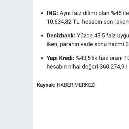
ING:
Aynı faiz dilimi olan %45 il
10.634,82 TL, hesabın son rakam
Denizbank:
Yüzde 43,5 faiz uygul
iken, paranın vade sonu hacmi 36
Yapı Kredi:
%43,5'lik faiz oranı 1
hesabın nihai değeri 360.274,91
Kaynak:
HABER MERKEZİ