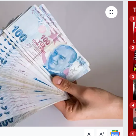
1
2
3
4
-
+
A
A
5