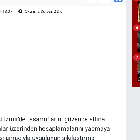
- 13:07
Okunma Süresi: 2 Dk
6
7
İzmir'de tasarruflarını güvence altına
anlar üzerinden hesaplamalarını yapmaya
sı amacıyla uygulanan sıkılaştırma