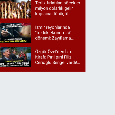
Terlik fırlatılan böcekler
milyon dolarlık gelir
kapısına dönüştü
İzmir reyonlarında
"tokluk ekonomisi"
dönemi: Zayıflama
iğneleri gıda
harcamalarını vurdu!
Özgür Özel'den İzmir
itirafı: Pırıl pırıl Filiz
Cerioğlu Sengel vardı!
Ama ankette Cemil
Tugay birinci çıktı