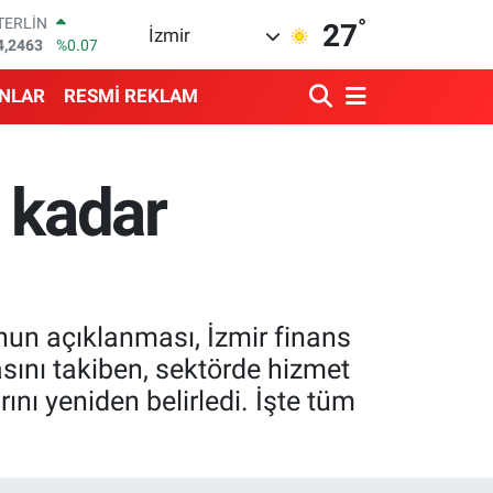
°
RAM ALTIN
27
İzmir
574.81
%1.44
İST100
3.799
%70
ANLAR
RESMİ REKLAM
ITCOIN
4.225,61
%-0.63
OLAR
7,7143
%0.16
e kadar
URO
5,0317
%-0.02
TERLİN
4,2463
%0.07
nun açıklanması, İzmir finans
sını takiben, sektörde hizmet
nı yeniden belirledi. İşte tüm