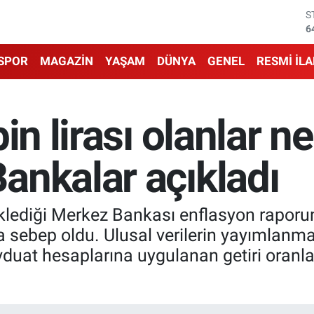
G
6
B
1
SPOR
MAGAZİN
YAŞAM
DÜNYA
GENEL
RESMİ İL
B
6
D
4
in lirası olanlar n
E
5
S
ankalar açıkladı
6
klediği Merkez Bankası enflasyon raporu
a sebep oldu. Ulusal verilerin yayımlanma
duat hesaplarına uygulanan getiri oranları