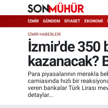
İzmir Nöbetçi Eczaneler
İZMİR
GÜNDEM
SİYASET
EKONOMİ
İzmir Hava Durumu
İZMIR HABERLERI
İzmir'de 350 b
İzmir Namaz Vakitleri
kazanacak? B
İzmir Trafik Yoğunluk Haritası
Süper Lig Puan Durumu ve Fikstür
Para piyasalarının merakla be
Tüm Manşetler
camiasında hızlı bir reaksiyon
veren bankalar Türk Lirası mev
Son Dakika Haberleri
detaylar...
Haber Arşivi