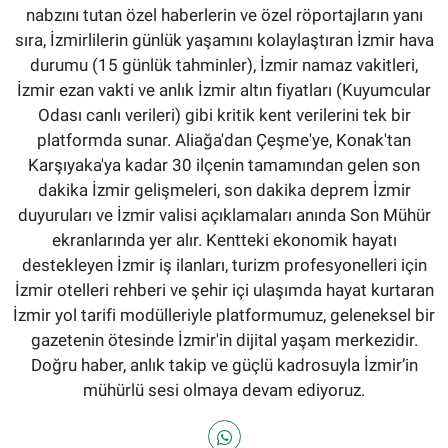
nabzını tutan özel haberlerin ve özel röportajların yanı
sıra, İzmirlilerin günlük yaşamını kolaylaştıran İzmir hava
durumu (15 günlük tahminler), İzmir namaz vakitleri,
İzmir ezan vakti ve anlık İzmir altın fiyatları (Kuyumcular
Odası canlı verileri) gibi kritik kent verilerini tek bir
platformda sunar. Aliağa'dan Çeşme'ye, Konak'tan
Karşıyaka'ya kadar 30 ilçenin tamamından gelen son
dakika İzmir gelişmeleri, son dakika deprem İzmir
duyuruları ve İzmir valisi açıklamaları anında Son Mühür
ekranlarında yer alır. Kentteki ekonomik hayatı
destekleyen İzmir iş ilanları, turizm profesyonelleri için
İzmir otelleri rehberi ve şehir içi ulaşımda hayat kurtaran
İzmir yol tarifi modülleriyle platformumuz, geleneksel bir
gazetenin ötesinde İzmir'in dijital yaşam merkezidir.
Doğru haber, anlık takip ve güçlü kadrosuyla İzmir’in
mühürlü sesi olmaya devam ediyoruz.