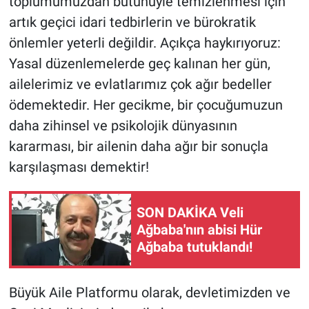
toplumumuzdan bütünüyle temizlenmesi için
artık geçici idari tedbirlerin ve bürokratik
önlemler yeterli değildir. Açıkça haykırıyoruz:
Yasal düzenlemelerde geç kalınan her gün,
ailelerimiz ve evlatlarımız çok ağır bedeller
ödemektedir. Her gecikme, bir çocuğumuzun
daha zihinsel ve psikolojik dünyasının
kararması, bir ailenin daha ağır bir sonuçla
karşılaşması demektir!
SON DAKİKA Veli
Ağbaba'nın abisi Hür
Ağbaba tutuklandı!
Büyük Aile Platformu olarak, devletimizden ve