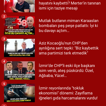
hayatını kaybetti? Merter'in tanınan
ismi için taziye mesajı
2
Mutlak butlanın mimarı Karaaslan
bombaları peş peşe patlattı: İyi ki
bu davayı açtım…
3
Aziz Kocaoğlu'nun CHP'den
ayrılığına sert tepki: "Biz kaybettik
ama partimizi terk etmedik"
4
İzmir’de CHP’li eski ilçe başkanı
isim verdi, ateş püskürdü: Özel,
Ağbaba, Yücel…
5
İzmir reyonlarında "tokluk
ekonomisi" dönemi: Zayıflama
iğneleri gıda harcamalarını vurdu!