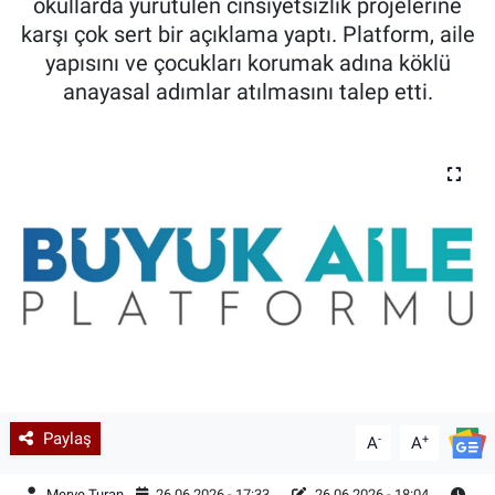
okullarda yürütülen cinsiyetsizlik projelerine
karşı çok sert bir açıklama yaptı. Platform, aile
yapısını ve çocukları korumak adına köklü
anayasal adımlar atılmasını talep etti.
Paylaş
-
+
A
A
Merve Turan
26.06.2026 - 17:33
26.06.2026 - 18:04