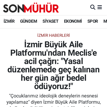
İzmir Nöbetçi Eczaneler
İZMİR
GÜNDEM
SİYASET
EKONOMİ
SPOR
M
İzmir Hava Durumu
İZMIR HABERLERI
İzmir Büyük Aile
İzmir Namaz Vakitleri
Platformu'ndan Meclis'e
İzmir Trafik Yoğunluk Haritası
acil çağrı: "Yasal
Süper Lig Puan Durumu ve Fikstür
düzenlemede geç kalınan
her gün ağır bedel
Tüm Manşetler
ödüyoruz!"
Son Dakika Haberleri
"Çocuklarımız ideolojik deneylerin nesnesi
yapılamaz" diyen İzmir Büyük Aile Platformu,
Haber Arşivi