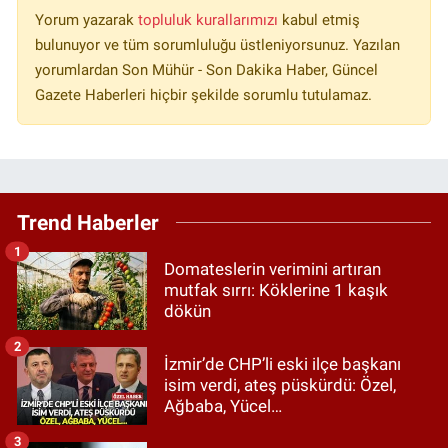
Yorum yazarak
topluluk kurallarımızı
kabul etmiş
bulunuyor ve tüm sorumluluğu üstleniyorsunuz. Yazılan
yorumlardan Son Mühür - Son Dakika Haber, Güncel
Gazete Haberleri hiçbir şekilde sorumlu tutulamaz.
Trend Haberler
1
Domateslerin verimini artıran
mutfak sırrı: Köklerine 1 kaşık
dökün
2
İzmir’de CHP’li eski ilçe başkanı
isim verdi, ateş püskürdü: Özel,
Ağbaba, Yücel…
3