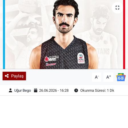
Paylaş
-
+
A
A
Uğur Bego
26.06.2026 - 16:28
Okunma Süresi: 1 Dk