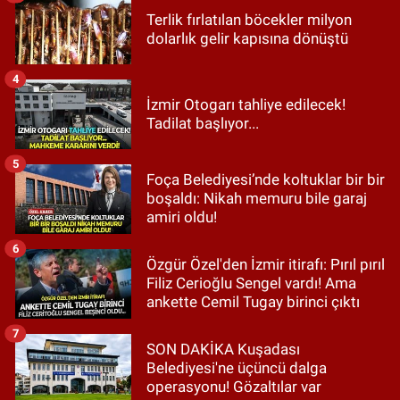
Terlik fırlatılan böcekler milyon
dolarlık gelir kapısına dönüştü
4
İzmir Otogarı tahliye edilecek!
Tadilat başlıyor...
5
Foça Belediyesi’nde koltuklar bir bir
boşaldı: Nikah memuru bile garaj
amiri oldu!
6
Özgür Özel'den İzmir itirafı: Pırıl pırıl
Filiz Cerioğlu Sengel vardı! Ama
ankette Cemil Tugay birinci çıktı
7
SON DAKİKA Kuşadası
Belediyesi'ne üçüncü dalga
operasyonu! Gözaltılar var