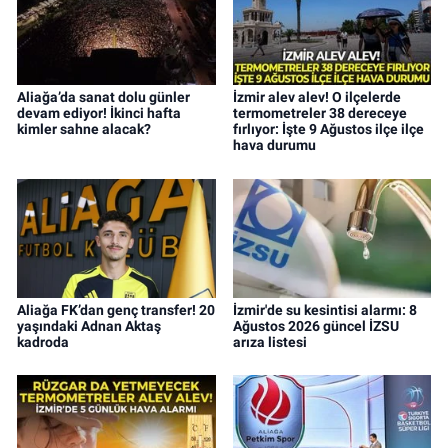
Aliağa’da sanat dolu günler
İzmir alev alev! O ilçelerde
devam ediyor! İkinci hafta
termometreler 38 dereceye
kimler sahne alacak?
fırlıyor: İşte 9 Ağustos ilçe ilçe
hava durumu
Aliağa FK’dan genç transfer! 20
İzmir'de su kesintisi alarmı: 8
yaşındaki Adnan Aktaş
Ağustos 2026 güncel İZSU
kadroda
arıza listesi