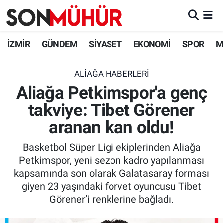
İzmir Nöbetçi Eczaneler
İZMİR
GÜNDEM
SİYASET
EKONOMİ
SPOR
M
İzmir Hava Durumu
ALIAĞA HABERLERI
Aliağa Petkimspor'a genç
İzmir Namaz Vakitleri
takviye: Tibet Görener
İzmir Trafik Yoğunluk Haritası
aranan kan oldu!
Süper Lig Puan Durumu ve Fikstür
Basketbol Süper Ligi ekiplerinden Aliağa
Petkimspor, yeni sezon kadro yapılanması
Tüm Manşetler
kapsamında son olarak Galatasaray forması
giyen 23 yaşındaki forvet oyuncusu Tibet
Son Dakika Haberleri
Görener’i renklerine bağladı.
Haber Arşivi