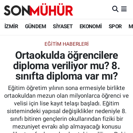
İzmir Nöbetçi Eczaneler
İZMİR
GÜNDEM
SİYASET
EKONOMİ
SPOR
M
İzmir Hava Durumu
EĞITIM HABERLERI
Ortaokulda öğrencilere
İzmir Namaz Vakitleri
diploma veriliyor mu? 8.
İzmir Trafik Yoğunluk Haritası
sınıfta diploma var mı?
Süper Lig Puan Durumu ve Fikstür
Eğitim öğretim yılının sona ermesiyle birlikte
ortaokuldan mezun olan milyonlarca öğrenci ve
Tüm Manşetler
velisi için lise kayıt telaşı başladı. Eğitim
sistemindeki yapısal değişiklikler nedeniyle 8.
Son Dakika Haberleri
sınıfı bitiren gençlerin okullarından fiziki bir
mezuniyet evrakı alıp almayacağı konusu
Haber Arşivi