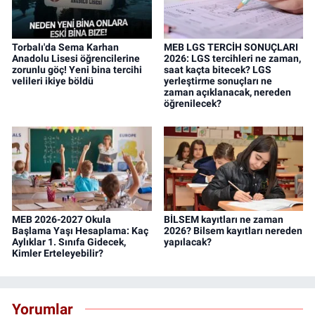
Torbalı'da Sema Karhan
MEB LGS TERCİH SONUÇLARI
Anadolu Lisesi öğrencilerine
2026: LGS tercihleri ne zaman,
zorunlu göç! Yeni bina tercihi
saat kaçta bitecek? LGS
velileri ikiye böldü
yerleştirme sonuçları ne
zaman açıklanacak, nereden
öğrenilecek?
MEB 2026-2027 Okula
BİLSEM kayıtları ne zaman
Başlama Yaşı Hesaplama: Kaç
2026? Bilsem kayıtları nereden
Aylıklar 1. Sınıfa Gidecek,
yapılacak?
Kimler Erteleyebilir?
Yorumlar