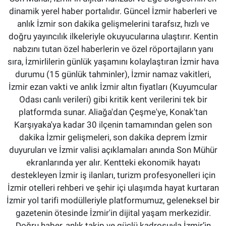
dinamik yerel haber portalıdır. Güncel İzmir haberleri ve
anlık İzmir son dakika gelişmelerini tarafsız, hızlı ve
doğru yayıncılık ilkeleriyle okuyucularına ulaştırır. Kentin
nabzını tutan özel haberlerin ve özel röportajların yanı
sıra, İzmirlilerin günlük yaşamını kolaylaştıran İzmir hava
durumu (15 günlük tahminler), İzmir namaz vakitleri,
İzmir ezan vakti ve anlık İzmir altın fiyatları (Kuyumcular
Odası canlı verileri) gibi kritik kent verilerini tek bir
platformda sunar. Aliağa'dan Çeşme'ye, Konak'tan
Karşıyaka'ya kadar 30 ilçenin tamamından gelen son
dakika İzmir gelişmeleri, son dakika deprem İzmir
duyuruları ve İzmir valisi açıklamaları anında Son Mühür
ekranlarında yer alır. Kentteki ekonomik hayatı
destekleyen İzmir iş ilanları, turizm profesyonelleri için
İzmir otelleri rehberi ve şehir içi ulaşımda hayat kurtaran
İzmir yol tarifi modülleriyle platformumuz, geleneksel bir
gazetenin ötesinde İzmir'in dijital yaşam merkezidir.
Doğru haber, anlık takip ve güçlü kadrosuyla İzmir’in