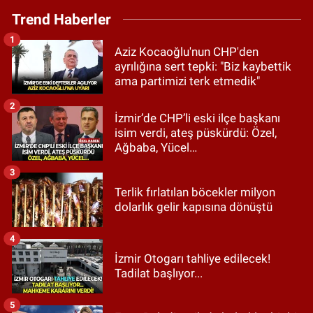
Trend Haberler
1
Aziz Kocaoğlu'nun CHP'den
ayrılığına sert tepki: "Biz kaybettik
ama partimizi terk etmedik"
2
İzmir’de CHP’li eski ilçe başkanı
isim verdi, ateş püskürdü: Özel,
Ağbaba, Yücel…
3
Terlik fırlatılan böcekler milyon
dolarlık gelir kapısına dönüştü
4
İzmir Otogarı tahliye edilecek!
Tadilat başlıyor...
5