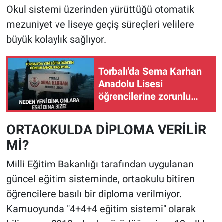
Okul sistemi üzerinden yürüttüğü otomatik
mezuniyet ve liseye geçiş süreçleri velilere
büyük kolaylık sağlıyor.
Torbalı'da Sema Karhan
Anadolu Lisesi
öğrencilerine zorunlu
göç! Yeni bina tercihi
velileri ikiye böldü
ORTAOKULDA DİPLOMA VERİLİR
Mİ?
Milli Eğitim Bakanlığı tarafından uygulanan
güncel eğitim sisteminde, ortaokulu bitiren
öğrencilere basılı bir diploma verilmiyor.
Kamuoyunda "4+4+4 eğitim sistemi" olarak