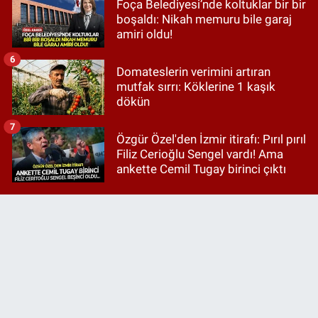
Foça Belediyesi’nde koltuklar bir bir
boşaldı: Nikah memuru bile garaj
amiri oldu!
6
Domateslerin verimini artıran
mutfak sırrı: Köklerine 1 kaşık
dökün
7
Özgür Özel'den İzmir itirafı: Pırıl pırıl
Filiz Cerioğlu Sengel vardı! Ama
ankette Cemil Tugay birinci çıktı