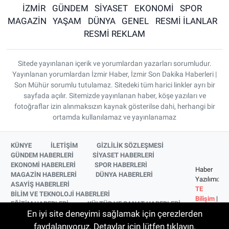
İZMİR
GÜNDEM
SİYASET
EKONOMİ
SPOR
MAGAZİN
YAŞAM
DÜNYA
GENEL
RESMİ İLANLAR
RESMİ REKLAM
Sitede yayınlanan içerik ve yorumlardan yazarları sorumludur.
Yayınlanan yorumlardan İzmir Haber, İzmir Son Dakika Haberleri |
Son Mühür sorumlu tutulamaz. Sitedeki tüm harici linkler ayrı bir
sayfada açılır. Sitemizde yayınlanan haber, köşe yazıları ve
fotoğraflar izin alınmaksızın kaynak gösterilse dahi, herhangi bir
ortamda kullanılamaz ve yayınlanamaz
KÜNYE
İLETİŞİM
GİZLİLİK SÖZLEŞMESİ
GÜNDEM HABERLERİ
SİYASET HABERLERİ
EKONOMİ HABERLERİ
SPOR HABERLERİ
Haber
MAGAZİN HABERLERİ
DÜNYA HABERLERİ
Yazılımı:
ASAYİŞ HABERLERİ
TE
BİLİM VE TEKNOLOJİ HABERLERİ
Bilişim
|
EĞİTİM HABERLERİ
KÜLTÜR VE SANAT HABERLERİ
Copyright
En iyi site deneyimi sağlamak için çerezlerden
SAĞLIK HABERLERİ
YAŞAM HABERLERİ
© 2026
YEREL HABERLER
İZMİR HABERLERİ
faydalanıyoruz. Detaylar için lütfen tıklayın.