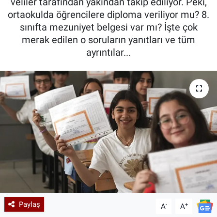
veliler tarafından yakından takip ediliyor. Peki,
ortaokulda öğrencilere diploma veriliyor mu? 8.
sınıfta mezuniyet belgesi var mı? İşte çok
merak edilen o soruların yanıtları ve tüm
ayrıntılar...
Paylaş
-
+
A
A