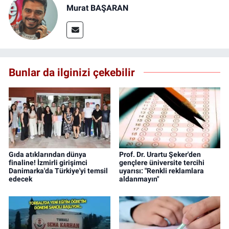
Murat BAŞARAN
Bunlar da ilginizi çekebilir
Gıda atıklarından dünya
Prof. Dr. Urartu Şeker'den
finaline! İzmirli girişimci
gençlere üniversite tercihi
Danimarka'da Türkiye'yi temsil
uyarısı: "Renkli reklamlara
edecek
aldanmayın"