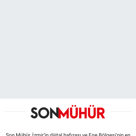
Son Mühür, İzmir’in dijital hafızası ve Ege Bölgesi'nin en