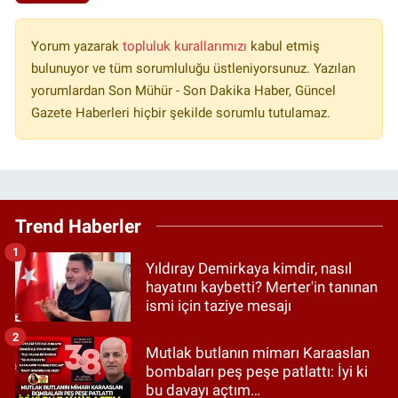
Yorum yazarak
topluluk kurallarımızı
kabul etmiş
bulunuyor ve tüm sorumluluğu üstleniyorsunuz. Yazılan
yorumlardan Son Mühür - Son Dakika Haber, Güncel
Gazete Haberleri hiçbir şekilde sorumlu tutulamaz.
Trend Haberler
1
Yıldıray Demirkaya kimdir, nasıl
hayatını kaybetti? Merter'in tanınan
ismi için taziye mesajı
2
Mutlak butlanın mimarı Karaaslan
bombaları peş peşe patlattı: İyi ki
bu davayı açtım…