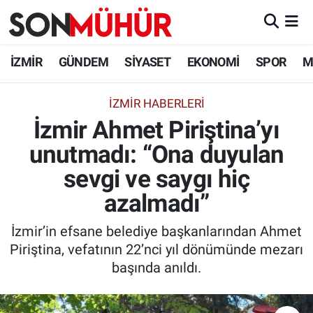
İzmir Nöbetçi Eczaneler
İZMİR
GÜNDEM
SİYASET
EKONOMİ
SPOR
M
İzmir Hava Durumu
İZMIR HABERLERI
İzmir Ahmet Piriştina’yı
İzmir Namaz Vakitleri
unutmadı: “Ona duyulan
İzmir Trafik Yoğunluk Haritası
sevgi ve saygı hiç
Süper Lig Puan Durumu ve Fikstür
azalmadı”
İzmir’in efsane belediye başkanlarından Ahmet
Tüm Manşetler
Piriştina, vefatının 22’nci yıl dönümünde mezarı
başında anıldı.
Son Dakika Haberleri
Haber Arşivi