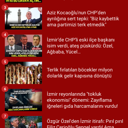
3
Aziz Kocaoğlu'nun CHP'den
ayrılığına sert tepki: "Biz kaybettik
ama partimizi terk etmedik"
4
İzmir’de CHP’li eski ilçe başkanı
isim verdi, ateş püskürdü: Özel,
Ağbaba, Yücel…
5
Terlik fırlatılan böcekler milyon
dolarlık gelir kapısına dönüştü
6
İzmir reyonlarında "tokluk
ekonomisi" dönemi: Zayıflama
iğneleri gıda harcamalarını vurdu!
7
Özgür Özel'den İzmir itirafı: Pırıl pırıl
Filiz Cerioğlu Sengel vardı! Ama