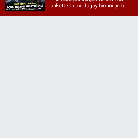
ankette Cemil Tugay birinci çıktı