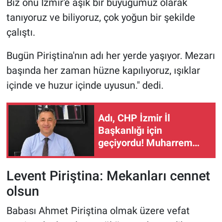
Biz onu İzmir'e aşık bir büyüğümüz olarak
tanıyoruz ve biliyoruz, çok yoğun bir şekilde
çalıştı.
Bugün Piriştina'nın adı her yerde yaşıyor. Mezarı
başında her zaman hüzne kapılıyoruz, ışıklar
içinde ve huzur içinde uyusun." dedi.
Adı, CHP İzmir İl
Başkanlığı için
geçiyordu! Muharrem
Dayanç aktif siyaseti
bıraktı!
Levent Piriştina: Mekanları cennet
olsun
Babası Ahmet Piriştina olmak üzere vefat