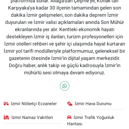
platformda sunar. Aliağa'dan Çeşme'ye, Konak'tan
Karşıyaka'ya kadar 30 ilçenin tamamından gelen son
dakika İzmir gelişmeleri, son dakika deprem İzmir
duyuruları ve İzmir valisi açıklamaları anında Son Mühür
ekranlarında yer alır. Kentteki ekonomik hayatı
destekleyen İzmir iş ilanları, turizm profesyonelleri için
İzmir otelleri rehberi ve şehir içi ulaşımda hayat kurtaran
İzmir yol tarifi modülleriyle platformumuz, geleneksel bir
gazetenin ötesinde İzmir'in dijital yaşam merkezidir.
Doğru haber, anlık takip ve güçlü kadrosuyla İzmir’in
mühürlü sesi olmaya devam ediyoruz.
İzmir Nöbetçi Eczaneler
İzmir Hava Durumu
İzmir Namaz Vakitleri
İzmir Trafik Yoğunluk
Haritası