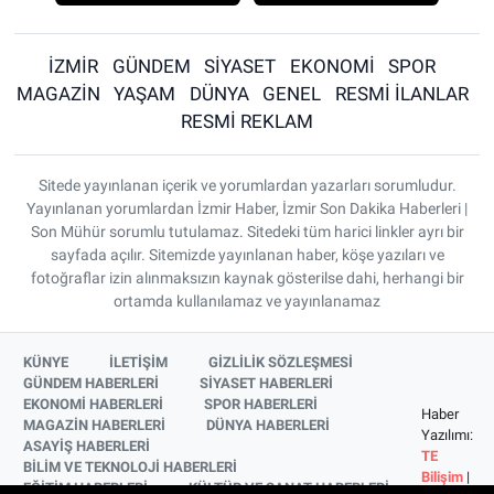
İZMİR
GÜNDEM
SİYASET
EKONOMİ
SPOR
MAGAZİN
YAŞAM
DÜNYA
GENEL
RESMİ İLANLAR
RESMİ REKLAM
Sitede yayınlanan içerik ve yorumlardan yazarları sorumludur.
Yayınlanan yorumlardan İzmir Haber, İzmir Son Dakika Haberleri |
Son Mühür sorumlu tutulamaz. Sitedeki tüm harici linkler ayrı bir
sayfada açılır. Sitemizde yayınlanan haber, köşe yazıları ve
fotoğraflar izin alınmaksızın kaynak gösterilse dahi, herhangi bir
ortamda kullanılamaz ve yayınlanamaz
KÜNYE
İLETİŞİM
GİZLİLİK SÖZLEŞMESİ
GÜNDEM HABERLERİ
SİYASET HABERLERİ
EKONOMİ HABERLERİ
SPOR HABERLERİ
Haber
MAGAZİN HABERLERİ
DÜNYA HABERLERİ
Yazılımı:
ASAYİŞ HABERLERİ
TE
BİLİM VE TEKNOLOJİ HABERLERİ
Bilişim
|
EĞİTİM HABERLERİ
KÜLTÜR VE SANAT HABERLERİ