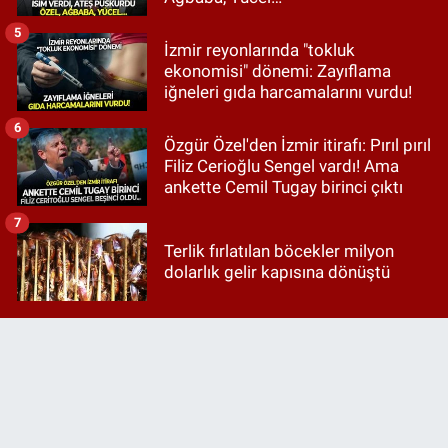
5
İzmir reyonlarında "tokluk
ekonomisi" dönemi: Zayıflama
iğneleri gıda harcamalarını vurdu!
6
Özgür Özel'den İzmir itirafı: Pırıl pırıl
Filiz Cerioğlu Sengel vardı! Ama
ankette Cemil Tugay birinci çıktı
7
Terlik fırlatılan böcekler milyon
dolarlık gelir kapısına dönüştü