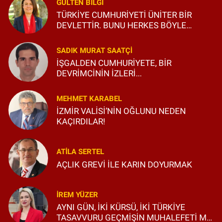
GÜLTEN BILGI
TÜRKİYE CUMHURİYETİ ÜNİTER BİR
DEVLETTİR. BUNU HERKES BÖYLE
BİLSİN VE ÖĞRENSİN!
SADIK MURAT SAATÇI
İŞGALDEN CUMHURİYETE, BİR
DEVRİMCİNİN İZLERİ...
MEHMET KARABEL
İZMİR VALİSİ’NİN OĞLUNU NEDEN
KAÇIRDILAR!
ATILA SERTEL
AÇLIK GREVİ İLE KARIN DOYURMAK
İREM YÜZER
AYNI GÜN, İKİ KÜRSÜ, İKİ TÜRKİYE
TASAVVURU GEÇMİŞİN MUHALEFETİ Mİ,