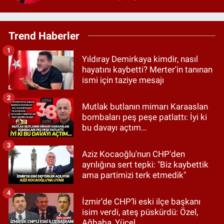
GELECEĞİN SİYASETİ Mİ?
Trend Haberler
1
Yıldıray Demirkaya kimdir, nasıl
hayatını kaybetti? Merter'in tanınan
ismi için taziye mesajı
2
Mutlak butlanın mimarı Karaaslan
bombaları peş peşe patlattı: İyi ki
bu davayı açtım…
3
Aziz Kocaoğlu'nun CHP'den
ayrılığına sert tepki: "Biz kaybettik
ama partimizi terk etmedik"
4
İzmir’de CHP’li eski ilçe başkanı
isim verdi, ateş püskürdü: Özel,
Ağbaba, Yücel…