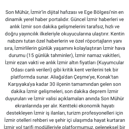
Son Mühür, İzmir’in dijital hafızası ve Ege Bölgesi'nin en
dinamik yerel haber portalıdır. Güncel İzmir haberleri ve
anlık İzmir son dakika gelişmelerini tarafsız, hızlı ve
doğru yayıncılık ilkeleriyle okuyucularına ulaştırır. Kentin
nabzını tutan özel haberlerin ve özel röportajların yanı
sıra, İzmirlilerin günlük yaşamını kolaylaştıran İzmir hava
durumu (15 günlük tahminler), İzmir namaz vakitleri,
İzmir ezan vakti ve anlık İzmir altın fiyatları (Kuyumcular
Odası canlı verileri) gibi kritik kent verilerini tek bir
platformda sunar. Aliağa'dan Çeşme'ye, Konak'tan
Karşıyaka'ya kadar 30 ilçenin tamamından gelen son
dakika İzmir gelişmeleri, son dakika deprem İzmir
duyuruları ve İzmir valisi açıklamaları anında Son Mühür
ekranlarında yer alır. Kentteki ekonomik hayatı
destekleyen İzmir iş ilanları, turizm profesyonelleri için
İzmir otelleri rehberi ve şehir içi ulaşımda hayat kurtaran
İzmir yol tarifi modülleriyle platformumuz, geleneksel bir