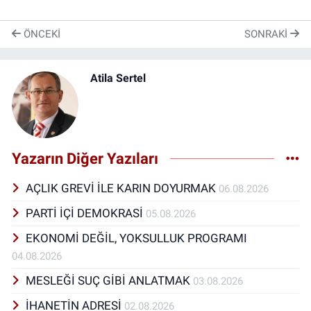
ÖNCEKI
SONRAKI
Atila Sertel
Yazarın Diğer Yazıları
AÇLIK GREVİ İLE KARIN DOYURMAK
06.08.2026
PARTİ İÇİ DEMOKRASİ
05.08.2026
EKONOMİ DEĞİL, YOKSULLUK PROGRAMI
04.08.2026
MESLEĞİ SUÇ GİBİ ANLATMAK
03.08.2026
İHANETİN ADRESİ
02.08.2026